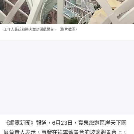
工作人員疏散遊客並封閉觀景台。（影片截圖）
《縱覽新聞》報道，6月23日，寶泉旅遊區崖天下園
區負責人表示，事發在祥雲觀景台的玻璃觀景台上，