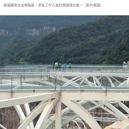
玻璃觀景台出現裂痕，景區工作人員封閉損壞位置。（影片截圖）