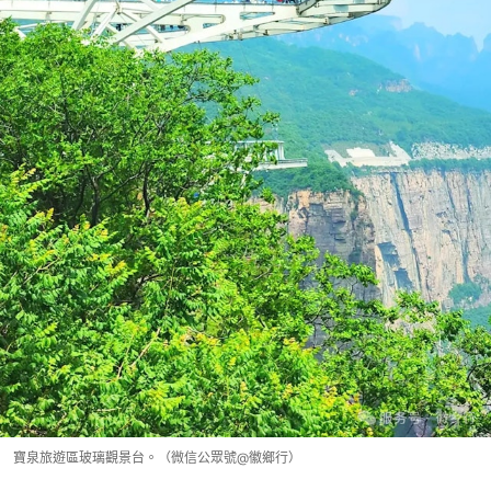
寶泉旅遊區玻璃觀景台。（微信公眾號@徽鄉行）