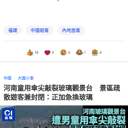
福建
中國遊客
內地旅客
18
0
0
1
4
中國
大國小事
河南童用傘尖敲裂玻璃觀景台 景區疏
散遊客兼封閉：正加急換玻璃