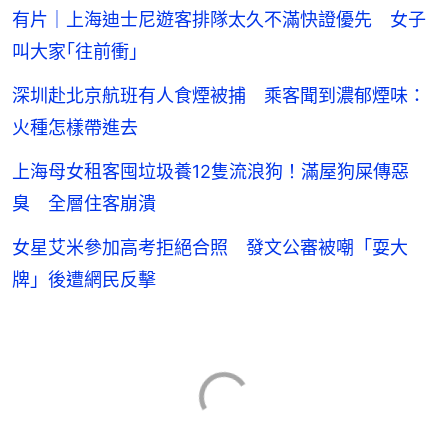
有片｜上海迪士尼遊客排隊太久不滿快證優先 女子
叫大家｢往前衝｣
深圳赴北京航班有人食煙被捕 乘客聞到濃郁煙味：
火種怎樣帶進去
上海母女租客囤垃圾養12隻流浪狗！滿屋狗屎傳惡
臭 全層住客崩潰
女星艾米參加高考拒絕合照 發文公審被嘲「耍大
牌」後遭網民反擊