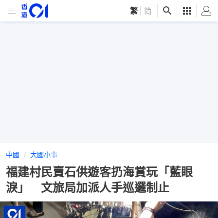
繁
|
简
中國
大國小事
福建村民賣石供遊客扔海賞玩「藍眼
淚」 文旅局加派人手巡邏制止