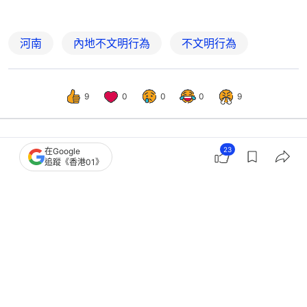
河南
內地不文明行為
不文明行為
9
0
0
0
9
23
在Google
社區
18區新聞
追蹤《香港01》
紅潮藍眼淚．多圖｜汀九灘周三晚現螢
光藍色海浪 料為夜光藻