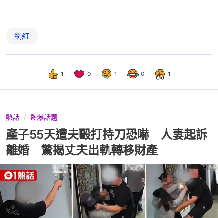
網紅
1
0
1
0
1
熱話
熱爆話題
產子55天遭夫毆打持刀恐嚇 人妻起訴
離婚 驚揭丈夫出軌轉移財產