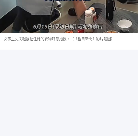
女事主丈夫粗暴扯住她的衣物肆意拖拽。（《極目新聞》影片截圖）