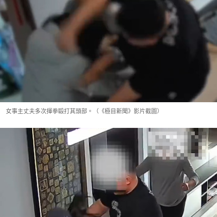
女事主丈夫多次揮拳毆打其頭部。（《極目新聞》影片截圖）