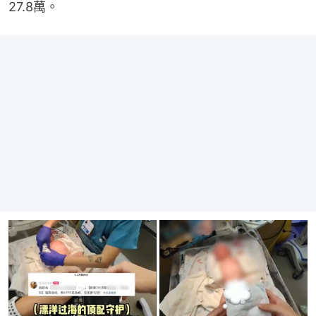
27.8萬。