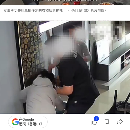
女事主丈夫粗暴扯住她的衣物肆意拖拽。（《極目新聞》影片截圖）
3
在Google
追蹤《香港01》