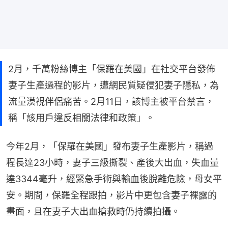
2月，千萬粉絲博主「保羅在美國」在社交平台發佈
妻子生產過程的影片，遭網民質疑侵犯妻子隱私，為
流量漠視伴侶痛苦。2月11日，該博主被平台禁言，
稱「該用戶違反相關法律和政策」。
今年2月，「保羅在美國」發布妻子生產影片，稱過
程長達23小時，妻子三級撕裂、產後大出血，失血量
達3344毫升，經緊急手術與輸血後脫離危險，母女平
安。期間，保羅全程跟拍，影片中更包含妻子裸露的
畫面，且在妻子大出血搶救時仍持續拍攝。