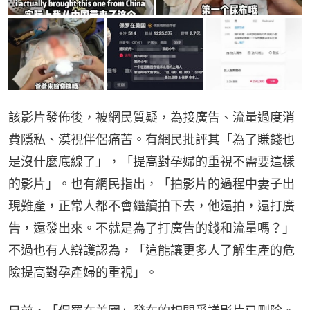
該影片發佈後，被網民質疑，為接廣告、流量過度消
費隱私、漠視伴侶痛苦。有網民批評其「為了賺錢也
是沒什麼底線了」，「提高對孕婦的重視不需要這樣
的影片」。也有網民指出，「拍影片的過程中妻子出
現難產，正常人都不會繼續拍下去，他還拍，還打廣
告，還發出來。不就是為了打廣告的錢和流量嗎？」
不過也有人辯護認為，「這能讓更多人了解生產的危
險提高對孕產婦的重視」。