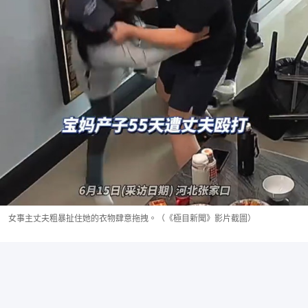
女事主丈夫粗暴扯住她的衣物肆意拖拽。（《極目新聞》影片截圖）