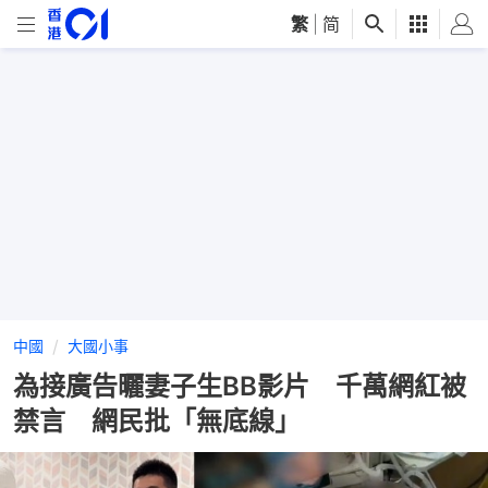
繁
|
简
中國
大國小事
為接廣告曬妻子生BB影片 千萬網紅被
禁言 網民批「無底線」