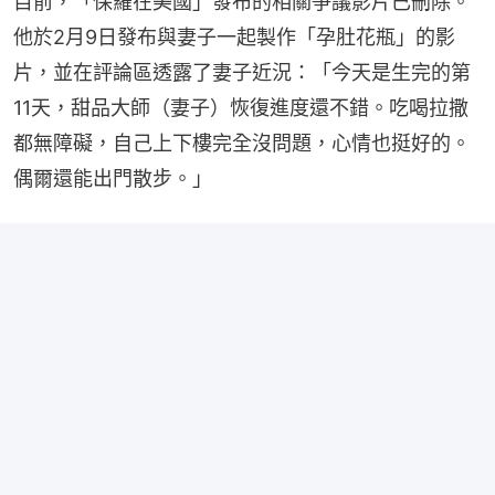
目前，「保羅在美國」發布的相關爭議影片已刪除。
他於2月9日發布與妻子一起製作「孕肚花瓶」的影
片，並在評論區透露了妻子近況：「今天是生完的第
11天，甜品大師（妻子）恢復進度還不錯。吃喝拉撒
都無障礙，自己上下樓完全沒問題，心情也挺好的。
偶爾還能出門散步。」