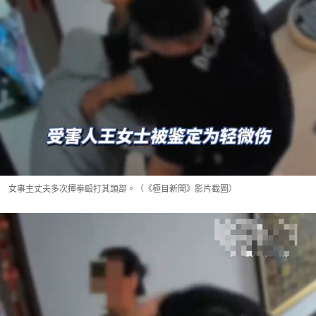
女事主丈夫多次揮拳毆打其頭部。（《極目新聞》影片截圖）