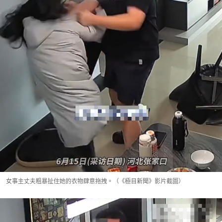
女事主丈夫粗暴扯住她的衣物肆意拖拽。（《極目新聞》影片截圖）