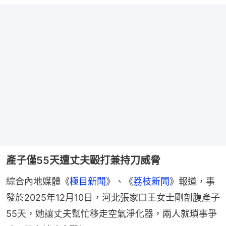
產子僅55天遭丈夫毆打兼持刀威脅
綜合內地媒體《
極目新聞
》、《
荔枝新聞
》報道，事
發於2025年12月10日，河北張家口王女士剛剖腹產子
55天，她讓丈夫幫忙移走空氣淨化器，兩人就瑣事爭