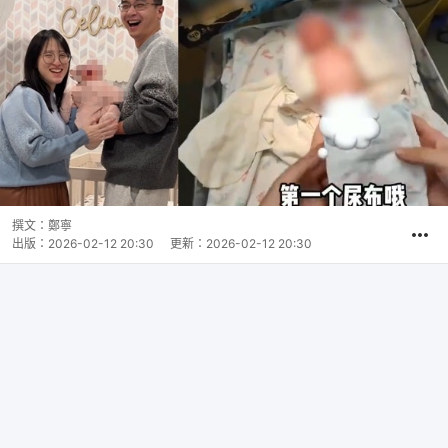
撰文：
鄭寧
出版：
2026-02-12 20:30
更新：
2026-02-12 20:30