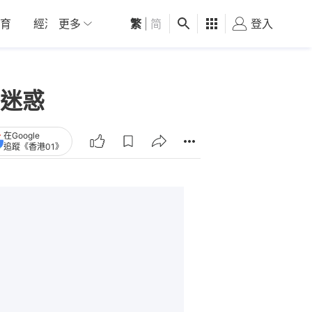
育
經濟
更多
01深圳
繁
觀點
|
简
健康
好食玩飛
登入
女
迷惑
在Google
追蹤《香港01》