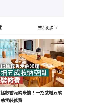
章
查看更多
化拯救香港納米樓！一招激增五成
兼勁慳裝修費