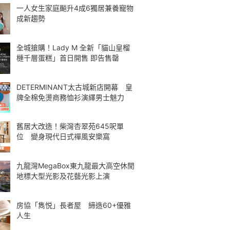
一人女生家庭飈升4成6獨居兼養寵物
成新趨勢
全城搶購！Lady M 全新「貓山皇榴
槤千層蛋糕」首日開售 即告售罄
DETERMINANT太古城新店開幕 皇
牌全棉免燙商務恤衫演繹男士魅力
舊居大改造！柴灣杏翠苑645呎單
位 變身現代日式禪風安樂窩
九龍灣MegaBox東九龍最大高空休閒
地標大型光影及花藝光影上演
房協「雋悦」長者屋 締造60+優雅
人生