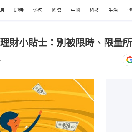
息
即時
熱榜
國際
中國
科技
生活
體
理財小貼士：別被限時、限量所
5