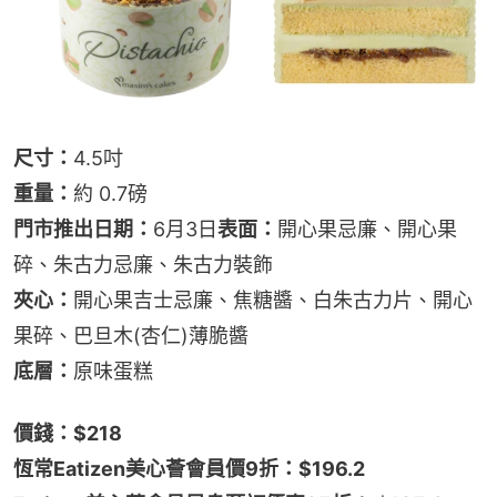
尺寸：
4.5吋
重量：
約 0.7磅
門市推出日期：
6月3日
表面：
開心果忌廉、開心果
碎、朱古力忌廉、朱古力裝飾
夾心：
開心果吉士忌廉、焦糖醬、白朱古力片、開心
果碎、巴旦木(杏仁)薄脆醬
底層：
原味蛋糕
價錢：$218
恆常Eatizen美心薈會員價9折：$196.2