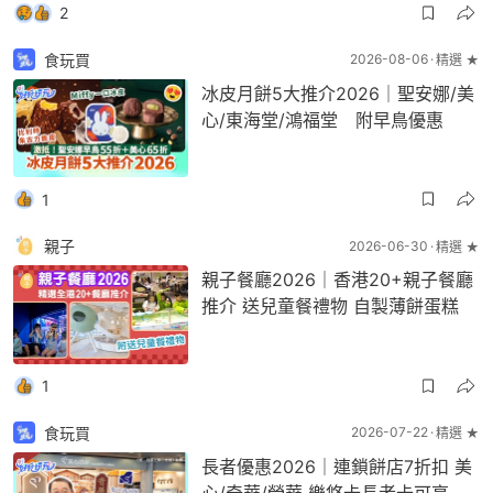
2
食玩買
2026-08-06
精選 ★
冰皮月餅5大推介2026｜聖安娜/美
心/東海堂/鴻福堂 附早鳥優惠
1
親子
2026-06-30
精選 ★
親子餐廳2026｜香港20+親子餐廳
推介 送兒童餐禮物 自製薄餅蛋糕
1
食玩買
2026-07-22
精選 ★
長者優惠2026｜連鎖餅店7折扣 美
心/奇華/榮華 樂悠卡長者卡可享