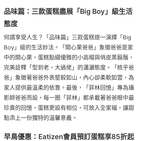
品味篇：三款蛋糕盡展「Big Boy」級生活
態度
何謂享受人生？「品味篇」三款蛋糕逐一演繹「Big 
Boy」級的生活妙法。「開心果爸爸」象徵爸爸是家
中的開心果，蛋糕點綴優雅的小高帽與俏皮黑鬍鬚，
完美詮釋「型到老，大過佬」的瀟灑態度。「梳乎爸
爸」象徵著爸爸外表堅毅如山，內心卻柔軟如雲，為
家人提供最溫柔的依靠。最後，「菲林回憶」專為攝
影師爸爸而設，每一圈「菲林」都承載著爸爸眼中最
珍貴的回憶，蛋糕更設有相位，可放入全家福，讓甜
點添上一份獨特的溫馨意義。
早鳥優惠：Eatizen會員預訂蛋糕享85折起