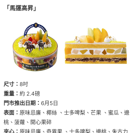
「馬運高昇」
尺寸：
8吋
重量：
約 2.4磅
門市推出日期：
6月5日
表面：
原味忌廉、椰絲 、士多啤梨、芒果 、蜜瓜、邊
桃、菠蘿、開心果碎
夾心：
原味忌廉、奇異果 、士多啤梨、邊桃、朱古力