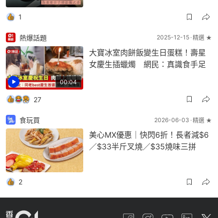
1
熱爆話題
2025-12-15
精選 ★
大寶冰室肉餅飯變生日蛋糕！壽星
女慶生插蠟燭 網民：真識食手足
00:04
27
食玩買
2026-06-03
精選 ★
美心MX優惠｜快閃6折！長者減$6
／$33半斤叉燒／$35燒味三拼
2