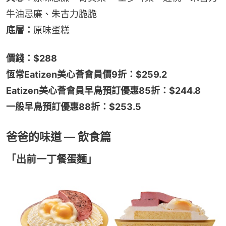
牛油忌廉、朱古力脆脆
底層：
原味蛋糕
價錢：$288
恆常Eatizen美心薈會員價9折：$259.2
Eatizen美心薈會員早鳥預訂優惠85折：$244.8
一般早鳥預訂優惠88折：$253.5
爸爸的味道 — 飲食篇
「出前一丁餐蛋麵」