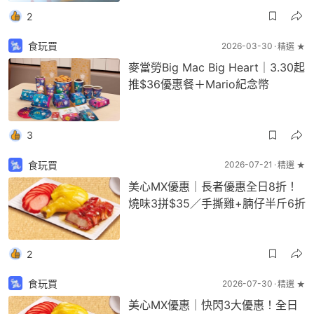
2
食玩買
2026-03-30
精選 ★
麥當勞Big Mac Big Heart｜3.30起
推$36優惠餐＋Mario紀念幣
3
食玩買
2026-07-21
精選 ★
美心MX優惠｜長者優惠全日8折！
燒味3拼$35／手撕雞+腩仔半斤6折
2
食玩買
2026-07-30
精選 ★
美心MX優惠｜快閃3大優惠！全日