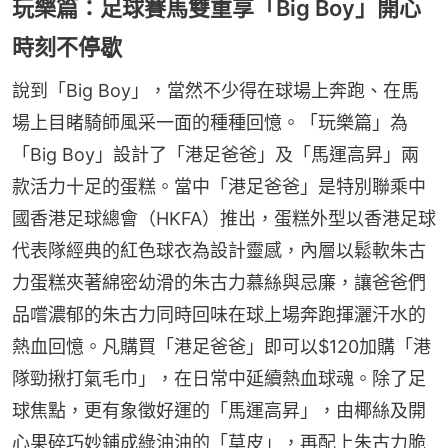
玩樂篇：足球賽馬雙重享「Big Boy」開心
時刻不停歇
說到「Big Boy」，當然不少得在球場上奔跑、在馬
場上目睹騎師風采一面的種種回憶。「玩樂篇」為
「Big Boy」設計了「港足爸爸」及「馬運高昇」兩
款活力十足的蛋糕。當中「港足爸爸」是特別聯乘中
國香港足球總會（HKFA）推出，蛋糕外型以香港足球
代表隊經典的紅色球衣為設計靈感，內層以鬆軟朱古
力蛋糕夾著綿密幼滑的朱古力慕絲與忌廉，讓爸爸們
品嚐濃郁的朱古力同時回味在球上場奔跑揮灑汗水的
熱血回憶。凡購買「港足爸爸」即可以$120加購「港
隊勁揪打氣毛巾」，在日常中延續熱血球魂。除了足
球焦點，更有象徵好運的「馬運高昇」，由椰絲及開
心果碎巧妙鋪成綠油油的「草皮」，再配上朱古力脆