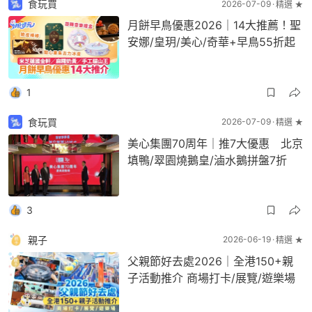
食玩買
2026-07-09
精選 ★
月餅早鳥優惠2026｜14大推薦！聖
安娜/皇玥/美心/奇華+早鳥55折起
1
食玩買
2026-07-09
精選 ★
美心集團70周年｜推7大優惠 北京
填鴨/翠園燒鵝皇/滷水鵝拼盤7折
3
親子
2026-06-19
精選 ★
父親節好去處2026｜全港150+親
子活動推介 商場打卡/展覽/遊樂場