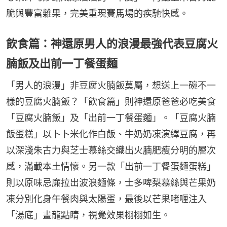
脆與豐富雜果，完美重現賽馬場的疾馳快感。
飲食篇：神還原男人的浪漫最強代表豆腐火
腩飯及出前一丁餐蛋麵
「男人的浪漫」非豆腐火腩飯莫屬，想送上一碗不一
樣的豆腐火腩飯？「飲食篇」則神還原爸爸必吃美食
「豆腐火腩飯」及「出前一丁餐蛋麵」。「豆腐火腩
飯蛋糕」以卜卜米化作白飯、牛奶奶凍演繹豆腐，再
以深淺朱古力與芝士慕絲交織出火腩肥瘦分明的層次
感，滿載本土情懷。另一款「出前一丁餐蛋麵蛋糕」
則以原味忌廉拉出波浪麵條，士多啤梨慕絲與芒果奶
凍分別化身午餐肉與太陽蛋，最後以芒果啫喱注入
「湯底」畫龍點睛，視覺效果栩栩如生。