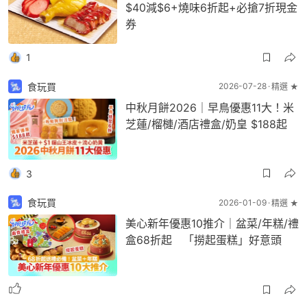
$40減$6+燒味6折起+必搶7折現金
券
1
食玩買
2026-07-28
精選 ★
中秋月餅2026｜早鳥優惠11大！米
芝蓮/榴槤/酒店禮盒/奶皇 $188起
3
食玩買
2026-01-09
精選 ★
美心新年優惠10推介｜盆菜/年糕/禮
盒68折起 「撈起蛋糕」好意頭