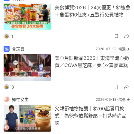
美食博覽2026｜24大優惠！$1鮑魚
＋魚蛋$10任夾+五豐行免費禮物
1
食玩買
2026-07-22
精選 ★
美心月餅新品2026｜東海堂流心奶
黃／COVA黑芝麻／美心x富豪雪糕
3
知性女生
2026-06-18
精選 ★
父親節禮物推薦｜$200起實用款
式！為爸爸放鬆舒壓、打造時尚品
味