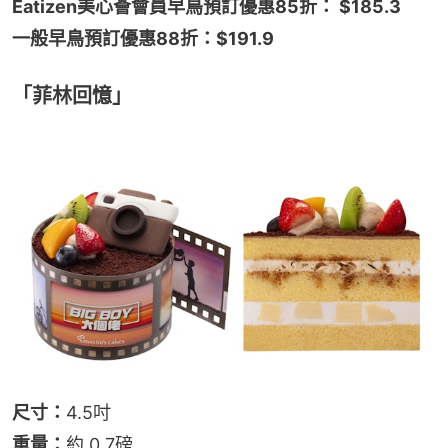
Eatizen美心薈會員早鳥預訂優惠85折： $185.3
一般早鳥預訂優惠88折：$191.9
「菲林回憶」
尺寸：
4.5吋
重量：
約 0.7磅