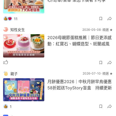
11
知性女生
2026-05-08
精選 ★
2026母親節蛋糕推薦｜節日更添感
動：紅寶石、蝴蝶造型、斑蘭戚風
親子
2026-07-10
精選 ★
月餅優惠2026｜中秋月餅早鳥優惠
58折起送ToyStory盲盒 持續更新
1