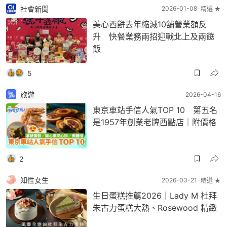
社會新聞
2026-01-08
精選 ★
美心西餅去年縮減10舖營業額反
升 快餐業務兩招迎戰北上及兩餸
飯
5
旅遊
2026-04-16
東京車站手信人氣TOP 10 第五名
是1957年創業老牌西點店｜附價格
2
知性女生
2026-03-21
精選 ★
生日蛋糕推薦2026｜Lady M 杜拜
朱古力蛋糕大熱、Rosewood 精緻