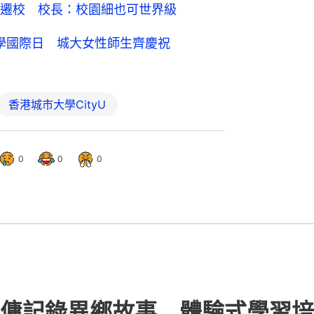
遷校 校長：校園細也可世界級
科學國際日 城大女性師生齊慶祝
香港城市大學CityU
0
0
0
傭記錄異鄉故事 體驗式學習培