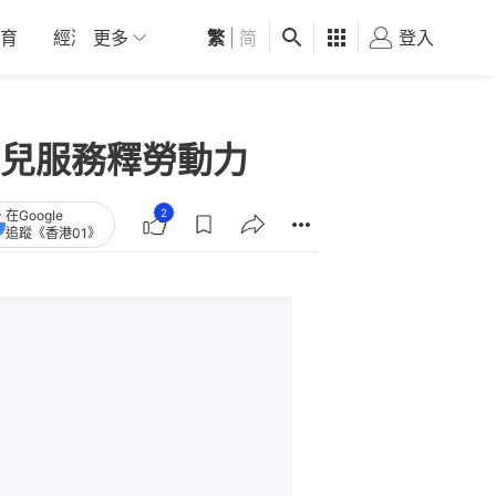
育
經濟
更多
01深圳
繁
觀點
|
简
健康
好食玩飛
登入
女
兒服務釋勞動力
2
在Google
追蹤《香港01》