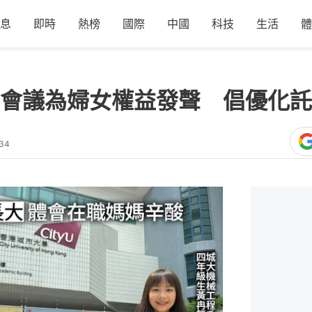
息
即時
熱榜
國際
中國
科技
生活
體
會議為婦女權益發聲 倡優化託
:34