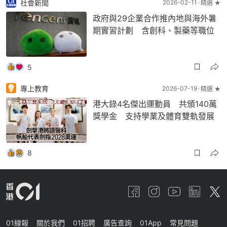
社會新聞
2026-02-11
精選 ★
政府與29企業合作推內地與海外暑
期實習計劃 含創科、製藥等職位
5
專上教育
2026-07-19
精選 ★
港大錄4名傑出運動員 共頒140萬
獎學金 支持學業及體育雙軌發展
8
01線報
關於我們
01招聘
廣告查詢
01App
常見問題