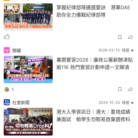
掌握紀律部隊遴選要訣 港專DAE
助你全力備戰紀律部隊
開罐
2026-02-10
精選 ★
暑期實習2026｜廉政公署薪酬津貼
逾11K 熱門實習計劃申請一文睇清
1
社會新聞
2025-10-25
精選 ★
港大入學資訊日｜港大：重視成績
兼面試 勉學生勿輕易放棄選修科