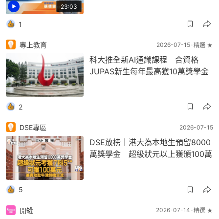
23:03
1
專上教育
2026-07-15
精選 ★
科大推全新AI通識課程 合資格
JUPAS新生每年最高獲10萬獎學金
2
DSE專區
2026-07-15
DSE放榜｜港大為本地生預留8000
萬獎學金 超級狀元以上獲頒100萬
5
開罐
2026-07-14
精選 ★