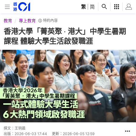
繁
|
简
教育
專上教育
特約內容
香港大學「菁英聚 ‧ 港大」中學生暑期
課程 體驗大學生活啟發職涯
撰文：
王玥晨
出版：
2026-06-03 17:44
更新：
2026-06-05 12:59