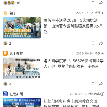
15
親子
2026-06-22
精選 ★
暑假戶外活動2026｜5大精選活
動 山海夏令營體驗獨家優惠82折
起
2
專上教育
2025-10-24
精選 ★
港大醫學院增「JS6626傑出醫科學
人」6年雙學位聯招課程 必修AI
3
社會新聞
2026-07-13
特約內容
紀律部隊與科專｜應用教育文憑｜
群英薈萃｜精英教官｜專科+專教