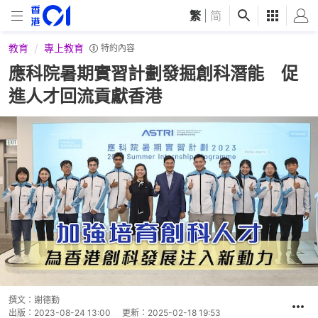
繁
|
简
教育
專上教育
特約內容
應科院暑期實習計劃發掘創科潛能 促
進人才回流貢獻香港
撰文：
謝德勤
出版：
2023-08-24 13:00
更新：
2025-02-18 19:53