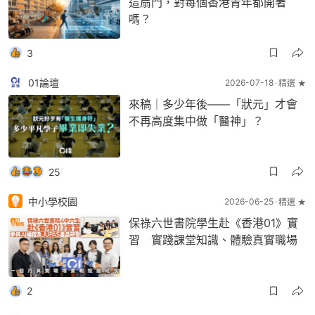
這扇門，對每個香港青年都開著
嗎？
3
01論壇
2026-07-18
精選 ★
來稿｜多少年後——「狀元」才會
不再高度集中做「醫神」？
25
中小學校園
2026-06-25
精選 ★
保祿六世書院學生赴《香港01》實
習 實踐課堂知識、體驗真實職場
2