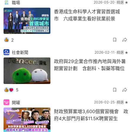
職場
2026-05-20
精選 ★
香港成生命科學人才實習首選城
市 六成畢業生看好就業前景
2
社會新聞
2026-02-11
精選 ★
政府與29企業合作推內地與海外暑
期實習計劃 含創科、製藥等職位
5
開罐
2026-02-25
精選 ★
財政預算案增3,600個實習機會 政
府4大部門月薪$11.5K聘實習生