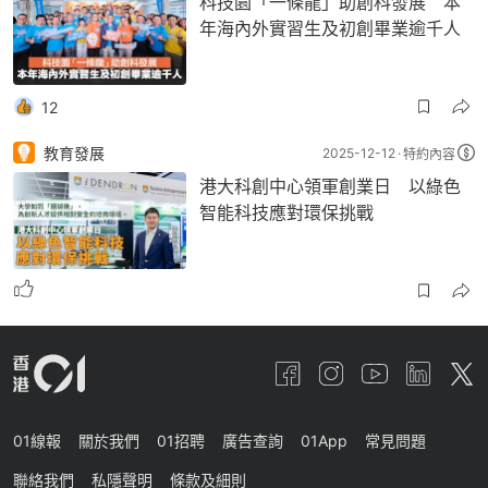
科技園「一條龍」助創科發展 本
年海內外實習生及初創畢業逾千人
12
教育發展
2025-12-12
特約內容
港大科創中心領軍創業日 以綠色
智能科技應對環保挑戰
01線報
關於我們
01招聘
廣告查詢
01App
常見問題
聯絡我們
私隱聲明
條款及細則