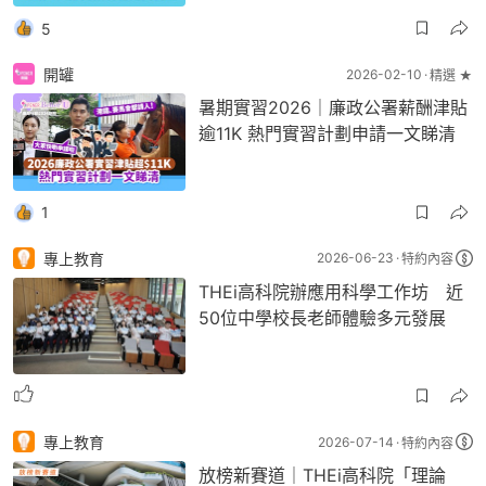
5
開罐
2026-02-10
精選 ★
暑期實習2026｜廉政公署薪酬津貼
逾11K 熱門實習計劃申請一文睇清
1
專上教育
2026-06-23
特約內容
THEi高科院辦應用科學工作坊 近
50位中學校長老師體驗多元發展
專上教育
2026-07-14
特約內容
放榜新賽道｜THEi高科院「理論