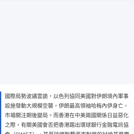
國際局勢波譎雲詭，以色列協同美國對伊朗境內軍事
設施發動大規模空襲，伊朗最高領袖哈梅內伊身亡，
市場關注期後變局。而香港在中美兩國關係日益惡化
之際，有關美國會否把香港踢出環球銀行金融電訊協