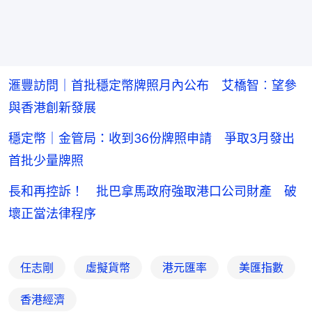
滙豐訪問｜首批穩定幣牌照月內公布 艾橋智︰望參
與香港創新發展
穩定幣｜金管局：收到36份牌照申請 爭取3月發出
首批少量牌照
長和再控訴！ 批巴拿馬政府強取港口公司財產 破
壞正當法律程序
任志剛
虛擬貨幣
港元匯率
美匯指數
香港經濟