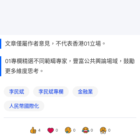
文章僅屬作者意見，不代表香港01立場。
01專欄精選不同範疇專家，豐富公共輿論場域，鼓勵
更多維度思考。
李民斌
李民斌專欄
金融業
人民幣國際化
4
0
0
0
0