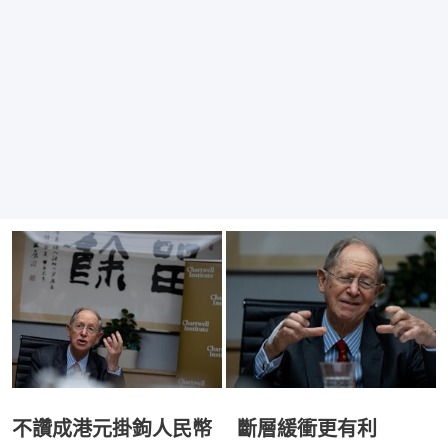
不讚成港元掛鉤人民幣 斷層緩衝更有利