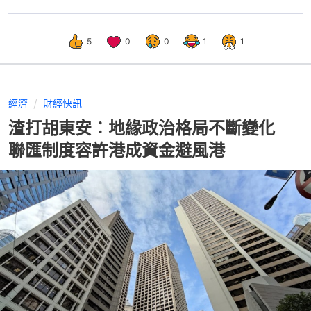
5
0
0
1
1
經濟
財經快訊
渣打胡東安︰地緣政治格局不斷變化
聯匯制度容許港成資金避風港