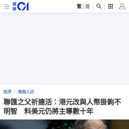
繁
|
简
經濟
專題人訪
聯匯之父祈連活︰港元改與人幣掛鉤不
明智 料美元仍將主導數十年