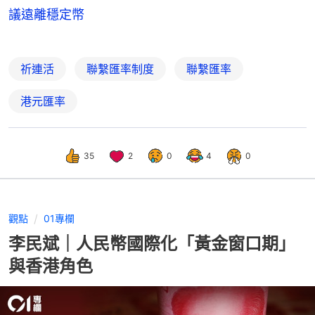
議遠離穩定幣
祈連活
聯繫匯率制度
聯繫匯率
港元匯率
35
2
0
4
0
觀點
01專欄
李民斌｜人民幣國際化「黃金窗口期」
與香港角色