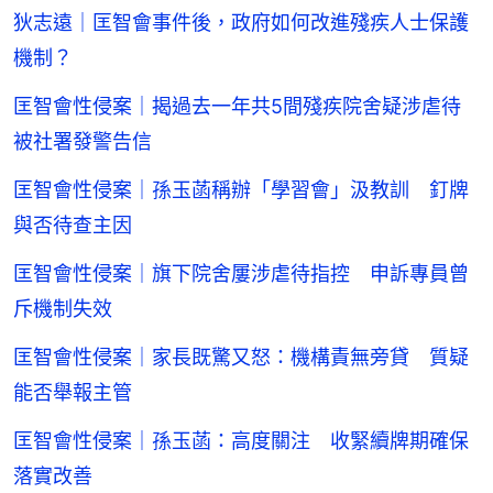
狄志遠｜匡智會事件後，政府如何改進殘疾人士保護
機制？
匡智會性侵案｜揭過去一年共5間殘疾院舍疑涉虐待
被社署發警告信
匡智會性侵案｜孫玉菡稱辦「學習會」汲教訓 釘牌
與否待查主因
匡智會性侵案｜旗下院舍屢涉虐待指控 申訴專員曾
斥機制失效
匡智會性侵案｜家長既驚又怒：機構責無旁貸 質疑
能否舉報主管
匡智會性侵案｜孫玉菡：高度關注 收緊續牌期確保
落實改善