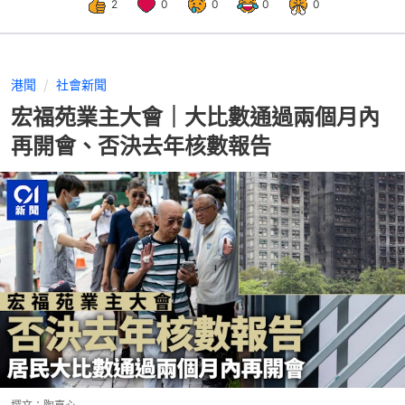
2
0
0
0
0
港聞
社會新聞
宏福苑業主大會｜大比數通過兩個月內
再開會、否決去年核數報告