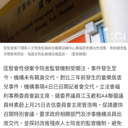
匡智會旗下殘疾人士院舍松嶺綜合職業訓練中心廣福宿舍爆出性侵案，男助理舍監
涉猥褻男院友、強姦女院友被捕及被起訴。（夏家朗攝）
匡智會性侵案令院舍監管機制受關注，事件發生至
今，機構未有親身交代。對比三年前發生的童樂居虐
兒事件，機構事隔4日已召開記者會交代。立法會福
利事務委員會副主席、選委界議員江玉歡和A4聯盟議
員林素蔚上月25日去信委員會主席管浩鳴，促請盡快
召開特別會議，要求政府相關部門及涉事機構派員出
席交代，並探討改進殘疾人士院舍的監管機制，避免