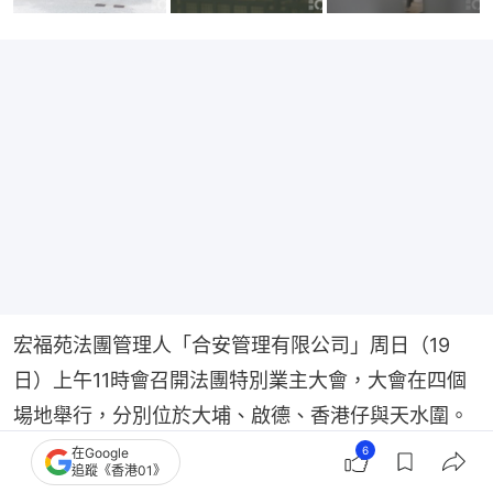
宏福苑法團管理人「合安管理有限公司」周日（19
日）上午11時會召開法團特別業主大會，大會在四個
場地舉行，分別位於大埔、啟德、香港仔與天水圍。
在大埔，因場地最初禁止兩名聯名業主一同進入，擾
6
在Google
追蹤《香港01》
攘良久；另有獲授權人士，需時約45分鐘確認身份，