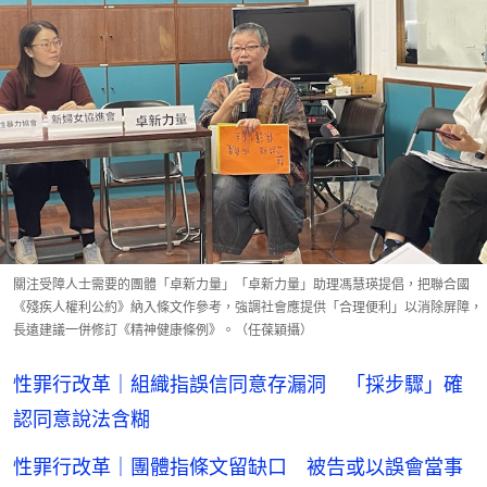
關注受障人士需要的團體「卓新力量」「卓新力量」助理馮慧瑛提倡，把聯合國
《殘疾人權利公約》納入條文作參考，強調社會應提供「合理便利」以消除屏障，
長遠建議一併修訂《精神健康條例》。（任葆穎攝）
性罪行改革｜組織指誤信同意存漏洞 「採步驟」確
認同意說法含糊
性罪行改革｜團體指條文留缺口 被告或以誤會當事