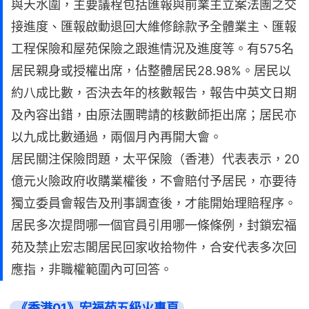
與天水圍，主要議程包括匯報與前業主立案法團之交
接進度、匯報啟動退回大維修餘款予全體業主、匯報
工程保險和屋苑保險之跟進情況及進度等。有575名
居民親身或授權出席，佔整體居民28.98%。居民以
約八成比數，否決去年的核數報告，報告中英文日期
及內容出錯，由原法團聘請的核數師拒出席；居民亦
以九成比數通過，兩個月內再開大會。
居民關注保險問題，太平保險（香港）代表表示，20
億元火險政府收購業權後，不會賠付予居民，亦要待
獨立委員會報告及刑事調查後，才能開始理賠程序。
居民多次提問哪一個官員引用哪一條條例，封鎖宏福
苑及禁止宏志閣居民回家收拾物件，合安代表多次回
應指，非職權範圍內可回答。
《香港01》宏福苑五級火專頁