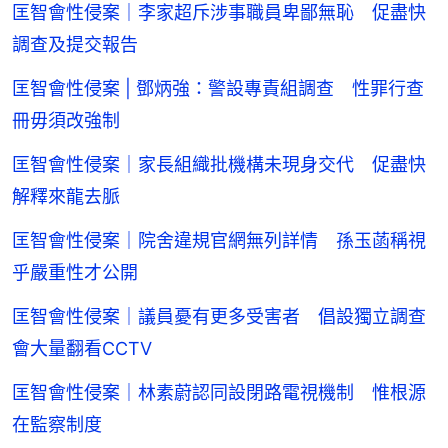
匡智會性侵案｜李家超斥涉事職員卑鄙無恥 促盡快
調查及提交報告
匡智會性侵案 | 鄧炳強：警設專責組調查 性罪行查
冊毋須改強制
匡智會性侵案｜家長組織批機構未現身交代 促盡快
解釋來龍去脈
匡智會性侵案｜院舍違規官網無列詳情 孫玉菡稱視
乎嚴重性才公開
匡智會性侵案｜議員憂有更多受害者 倡設獨立調查
會大量翻看CCTV
匡智會性侵案｜林素蔚認同設閉路電視機制 惟根源
在監察制度