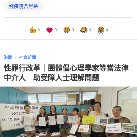
殘疾院舍黑幕
6
0
0
0
0
港聞
社會新聞
性罪行改革｜團體倡心理學家等當法律
中介人 助受障人士理解問題