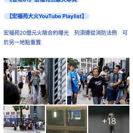
【宏福苑大火YouTube Playlist】
宏福苑20億元火險合約曝光 列須遵從消防法例 可
於另一地點重置
+
18