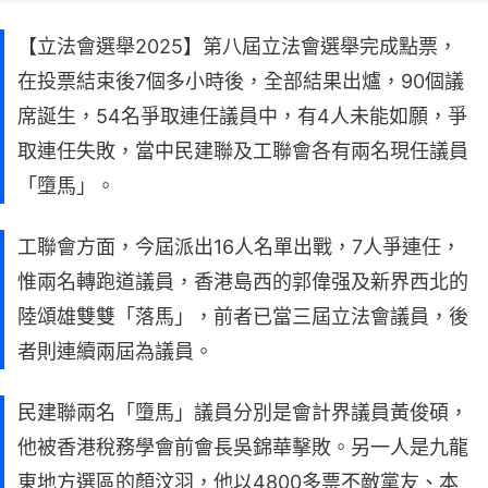
【立法會選舉2025】第八屆立法會選舉完成點票，
在投票結束後7個多小時後，全部結果出爐，90個議
席誕生，54名爭取連任議員中，有4人未能如願，爭
取連任失敗，當中民建聯及工聯會各有兩名現任議員
「墮馬」。
工聯會方面，今屆派出16人名單出戰，7人爭連任，
惟兩名轉跑道議員，香港島西的郭偉强及新界西北的
陸頌雄雙雙「落馬」，前者已當三屆立法會議員，後
者則連續兩屆為議員。
民建聯兩名「墮馬」議員分別是會計界議員黃俊碩，
他被香港稅務學會前會長吳錦華擊敗。另一人是九龍
東地方選區的顏汶羽，他以4800多票不敵黨友、本