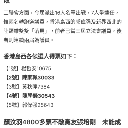
敗
工聯會方面，今屆派出16人名單出戰，7人爭連任，
惟兩名轉跑道議員，香港島西的郭偉强及新界西北的
陸頌雄雙雙「落馬」，前者已當三屆立法會議員，後
者則連續兩屆為議員。
香港島西各候選人得票如下：
【1號】楊哲安10675
【2號】陳家珮30033
【3號】黃秋萍7384
【4號】陳學鋒30543
【5號】郭偉强25643
顏汶羽4800多票不敵黨友張培剛 未能成