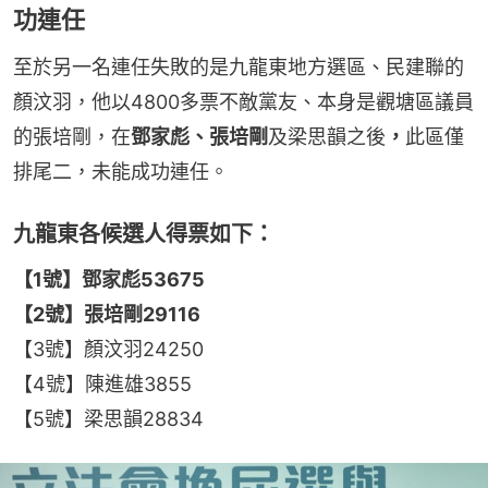
功連任
至於另一名連任失敗的是九龍東地方選區、民建聯的
顏汶羽，他以4800多票不敵黨友、本身是觀塘區議員
的張培剛，在
鄧家彪、張培剛
及梁思韻之後
，
此區僅
排尾二，未能成功連任。
九龍東各候選人得票如下：
【1號】鄧家彪53675
【2號】張培剛29116
【3號】顏汶羽24250
【4號】陳進雄3855
【5號】梁思韻28834