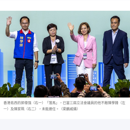
香港島西的郭偉强（右一）「落馬」，已當三屆立法會議員的他不敵陳學鋒（左
一）及陳家珮（右二），未能連任。（梁鵬威攝）