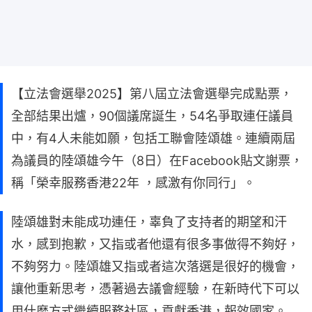
【立法會選舉2025】第八屆立法會選舉完成點票，
全部結果出爐，90個議席誕生，54名爭取連任議員
中，有4人未能如願，包括工聯會陸頌雄。連續兩屆
為議員的陸頌雄今午（8日）在Facebook貼文謝票，
稱「榮幸服務香港22年 ，感激有你同行」。
陸頌雄對未能成功連任，辜負了支持者的期望和汗
水，感到抱歉，又指或者他還有很多事做得不夠好，
不夠努力。陸頌雄又指或者這次落選是很好的機會，
讓他重新思考，憑著過去議會經驗，在新時代下可以
用什麼方式繼續服務社區，貢獻香港，報效國家。