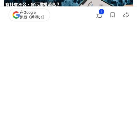
7
在Google
追蹤《香港01》
立法會選舉
立法會選舉2025
香港島西
01 Video
01‌ ‌Video‌ ‌OTT
我主場
33
0
1
11
4
港聞
政情
立法會選舉｜陸頌雄、郭偉强落馬 吳
秋北：留舒適區難體現擔當