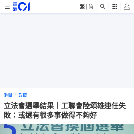
繁
|
简
港聞
政情
立法會選舉結果｜工聯會陸頌雄連任失
敗：或還有很多事做得不夠好