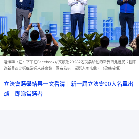
陸頌雄（左）下午在Facebook貼文感謝23282名投票給他的新界西北選民；圖中
為新界西北選區當選人莊豪鋒，圖右為另一當選人周浩鼎。（梁鵬威攝）
立法會選舉結果一文看清｜新一屆立法會90人名單出
爐 即睇當選者