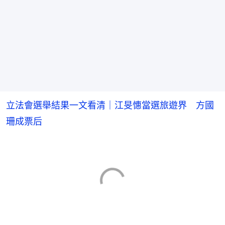
立法會選舉結果一文看清｜江旻憓當選旅遊界 方國
珊成票后