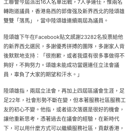
工聯會今屆派出16人名單出戰，7人爭連任，惟兩名
轉跑道議員，香港島西的郭偉强及新界西北的陸頌雄
雙雙「落馬」，當中陸頌雄連續兩屆為議員。
陸頌雄下午在Facebook貼文感謝23282名投票給他
的新界西北選民，多謝優秀拼搏的團隊，多謝家人背
後默默地支持：「很抱歉，或者我還有很多事做得不
夠好，不夠努力。頌雄未能成功當選連任立法會議
員，辜負了大家的期望和汗水。」
陸頌雄指，兩屆立法會，再加上四屆區議會生涯，足
足22年，社會形勢不斷在變，但本著服務社區服務工
友的初心不變。他指，或者這次落選是很好的機會，
讓他重新思考，憑著過去在議會的經驗，在新時代
下，可以用什麼方式可以繼續服務社區，貢獻香港，