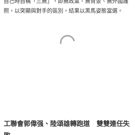
自己時自稱「三無」，即無政黨、無背景、無外國護
照，以突顯與對手的區別，結果以黑馬姿態當選。
工聯會郭偉强、陸頌雄轉跑道 雙雙連任失