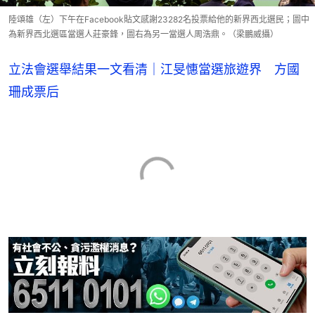
陸頌雄（左）下午在Facebook貼文感謝23282名投票給他的新界西北選民；圖中
為新界西北選區當選人莊豪鋒，圖右為另一當選人周浩鼎。（梁鵬威攝）
立法會選舉結果一文看清｜江旻憓當選旅遊界 方國
珊成票后