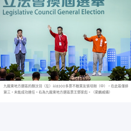
九龍東地方選區的顏汶羽（左）以8300多票不敵黨友張培剛（中），在此區僅排
第三，未能成功連任。右為九龍東地方選區票王鄧家彪。（梁鵬威攝）