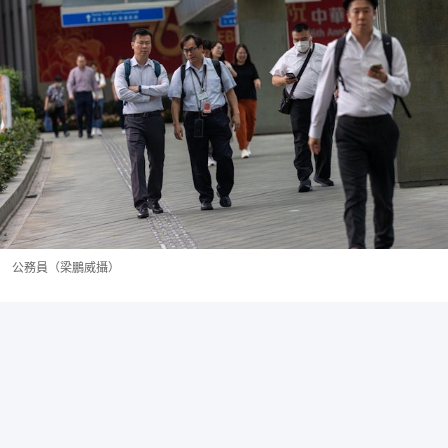
公務員（梁鵬威攝）