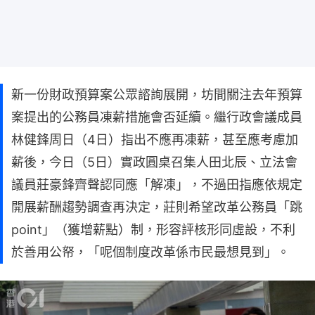
新一份財政預算案公眾諮詢展開，坊間關注去年預算
案提出的公務員凍薪措施會否延續。繼行政會議成員
林健鋒周日（4日）指出不應再凍薪，甚至應考慮加
薪後，今日（5日）實政圓桌召集人田北辰、立法會
議員莊豪鋒齊聲認同應「解凍」，不過田指應依規定
開展薪酬趨勢調查再決定，莊則希望改革公務員「跳
point」（獲增薪點）制，形容評核形同虛設，不利
於善用公帑，「呢個制度改革係市民最想見到」。