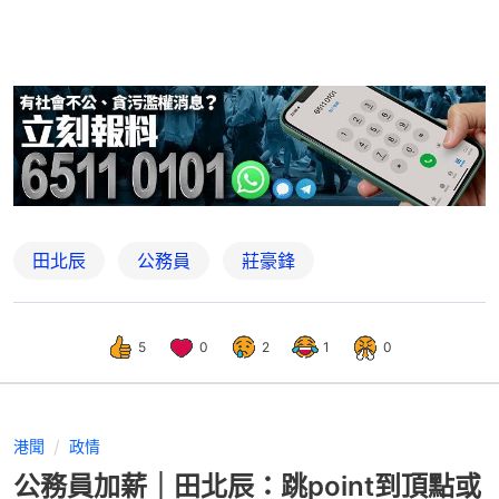
田北辰
公務員
莊豪鋒
5
0
2
1
0
港聞
政情
公務員加薪｜田北辰：跳point到頂點或