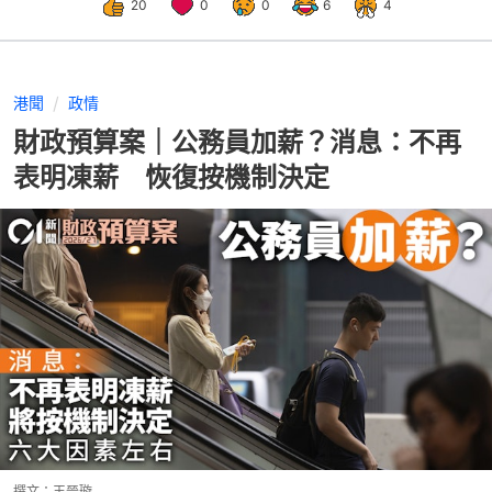
20
0
0
6
4
港聞
政情
財政預算案｜公務員加薪？消息：不再
表明凍薪 恢復按機制決定
撰文：
王晉璇