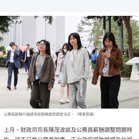
公務員薪酬升幅通常按薪酬趨勢調查決定。（陳葦慈攝）
上月，財政司司長陳茂波談及公務員薪酬調整問題時