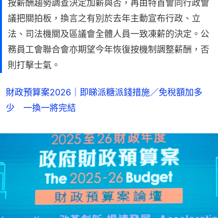
按薪酬趨勢調查決定加薪與否，再由特首會同行政會
議把關拍板，換言之有別於去年主動宣布行政、立
法、司法機關及區議會全體人員一致凍薪的決定。公
務員工會聯合會亦期望今年恢復按機制調整薪酬，否
則打擊士氣。
財政預算案2026｜即睇派糖派錢措施／免稅額加多
少 一換一將完結