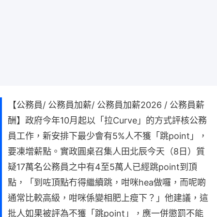
【公務員/ 公務員加薪/ 公務員加薪2026 / 公務員薪
酬】政府今年10月起以「拉Curve」的方式評核公務
員工作，新安排下最少會有5%人不獲「跳point」，
要凍增薪點。實政圓桌召集人田北辰今天（8日）質
疑17萬名公務員之中有4至5萬人已經跳point到頂
點，「到咗頂點冇得繼續跳，咁咪hea做囉，而呢啲
通常比較高級，咁咪係變相肥上瘦下？」他建議，這
批人如果被評為不獲「跳point」，應一併懲罰不能