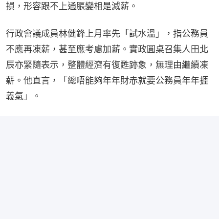
損，形容跟不上通脹變相是減薪。
行政會議成員林健鋒上月率先「試水溫」，指公務員
不應再凍薪，甚至應考慮加薪。實政圓桌召集人田北
辰亦緊隨表示，整體經濟有復甦跡象，無理由繼續凍
薪。他直言，「總唔能夠年年財赤就要公務員年年捱
義氣」。