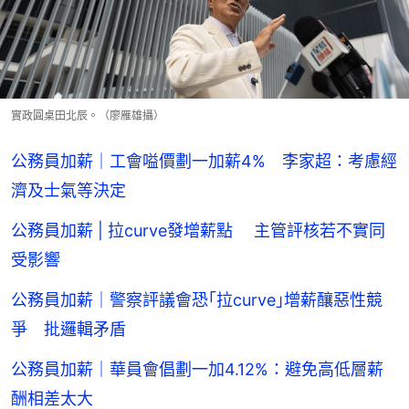
實政圓桌田北辰。（廖雁雄攝）
公務員加薪｜工會嗌價劃一加薪4% 李家超：考慮經
濟及士氣等決定
公務員加薪 | 拉curve發增薪點 主管評核若不實同
受影響
公務員加薪｜警察評議會恐｢拉curve｣增薪釀惡性競
爭 批邏輯矛盾
公務員加薪｜華員會倡劃一加4.12%：避免高低層薪
酬相差太大