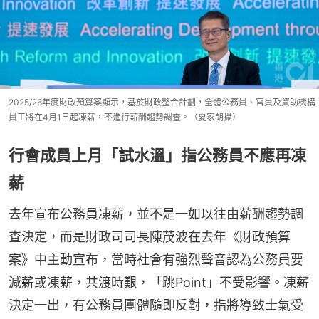
2025/26年度財政預算案顯示，基於財政整合計劃，全體公務員、官員及資助機構
員工將在4月1日起凍薪，不進行薪酬趨勢調查。（夏家朗攝）
行會成員上月「試水溫」指公務員不應再凍
薪
去年宣布公務員凍薪，並不是一如以往由薪酬趨勢調
查決定，而是財政司司長陳茂波在去年《財政預算
案》中主動宣布，當時社會有強烈聲音認為公務員要
減薪或凍薪，共渡時艱，「跳Point」不受影響。凍薪
決定一出，有公務員團體隨即反對，指將導致士氣受