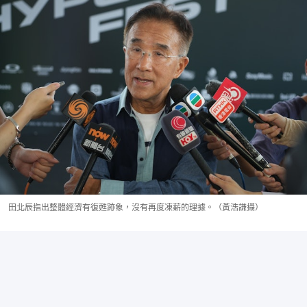
田北辰指出整體經濟有復甦跡象，沒有再度凍薪的理據。（黃浩謙攝）