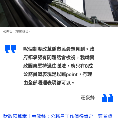
公務員（廖雁雄攝）
呢個制度改革係市民最想見到。政
府都承認有問題話會檢視，我哋實
政圓桌堅持過往睇法，應只有8成
公務員嘅表現足以跳point，冇理
由全部唔理表現都可以。
莊豪鋒
財政預算案｜林健鋒：公務員工作值得肯定 要考慮