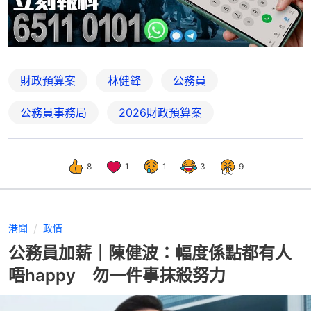
財政預算案
林健鋒
公務員
公務員事務局
2026財政預算案
8
1
1
3
9
港聞
政情
公務員加薪｜陳健波：幅度係點都有人
唔happy 勿一件事抹殺努力