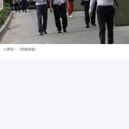
公務員。（廖雁雄攝）