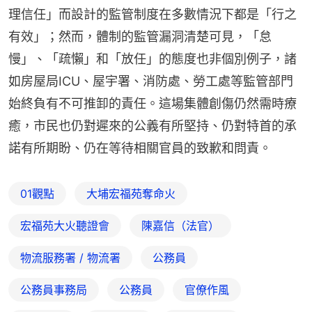
理信任」而設計的監管制度在多數情況下都是「行之
有效」；然而，體制的監管漏洞清楚可見，「怠
慢」、「疏懶」和「放任」的態度也非個別例子，諸
如房屋局ICU、屋宇署、消防處、勞工處等監管部門
始終負有不可推卸的責任。這場集體創傷仍然需時療
癒，市民也仍對遲來的公義有所堅持、仍對特首的承
諾有所期盼、仍在等待相關官員的致歉和問責。
01觀點
大埔宏福苑奪命火
宏福苑大火聽證會
陳嘉信（法官）
物流服務署 / 物流署
公務員
公務員事務局
公務員
官僚作風