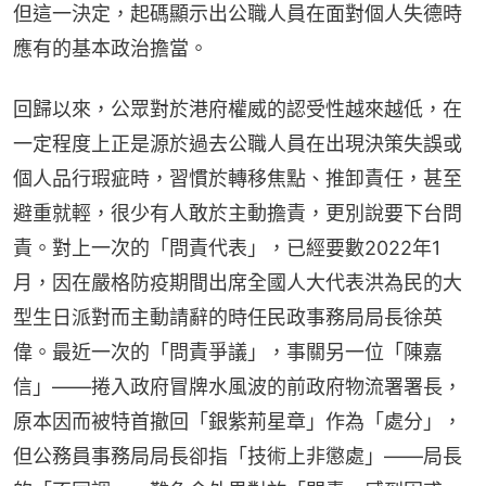
但這一決定，起碼顯示出公職人員在面對個人失德時
應有的基本政治擔當。
回歸以來，公眾對於港府權威的認受性越來越低，在
一定程度上正是源於過去公職人員在出現決策失誤或
個人品行瑕疵時，習慣於轉移焦點、推卸責任，甚至
避重就輕，很少有人敢於主動擔責，更別說要下台問
責。對上一次的「問責代表」，已經要數2022年1
月，因在嚴格防疫期間出席全國人大代表洪為民的大
型生日派對而主動請辭的時任民政事務局局長徐英
偉。最近一次的「問責爭議」，事關另一位「陳嘉
信」——捲入政府冒牌水風波的前政府物流署署長，
原本因而被特首撤回「銀紫荊星章」作為「處分」，
但公務員事務局局長卻指「技術上非懲處」——局長