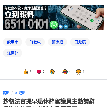
飲用水
何敬康
鄧家彪
田北辰
莊豪鋒
7
0
1
4
4
觀點
01觀點
抄襲法官提早退休醉駕議員主動請辭