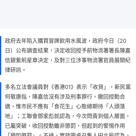
政府去年陷入購買冒牌飲用水風波，政府今日（20
日）公布調查結果，決定收回授予前物流署署長陳嘉
信銀紫荊星章決定，及對三位涉事物流署官員展開紀
律研訊。
多名立法會議員對《香港01》表示「收貨」，新民黨
何敬康指，陳嘉信沒有涉及刑事罪行，撤回授勳合
適，惟市民不應有「食花生」心態總期待「人頭落
地」；工聯會鄧家彪就認為，今次問責到個人層面，
已屬突破，收回授勳雖非懲罰，但起到的警惕作用
「猶如懲罰」。不過，實政圓桌召集人田北辰認為，