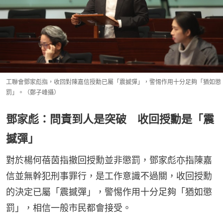
工聯會鄧家彪指，收回對陳嘉信授勳已屬「震撼彈」，警惕作用十分足夠「猶如懲
罰」。（鄭子峰攝）
鄧家彪：問責到人是突破 收回授勳是「震
撼彈」
對於楊何蓓茵指撤回授勳並非懲罰，鄧家彪亦指陳嘉
信並無幹犯刑事罪行，是工作意識不過關，收回授勳
的決定已屬「震撼彈」，警惕作用十分足夠「猶如懲
罰」，相信一般市民都會接受。