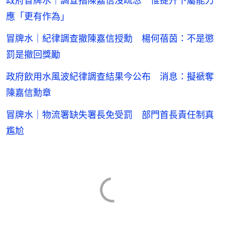
政府冒牌水｜調查指陳嘉信沒疏忽 惟提升下屬能力
應「更有作為」
冒牌水｜紀律調查撤陳嘉信授勳 楊何蓓茵：不是懲
罰是撤回獎勵
政府飲用水風波紀律調查結果今公布 消息：擬褫奪
陳嘉信勳章
冒牌水｜物流署缺失署長免受罰 部門首長責任制真
尷尬