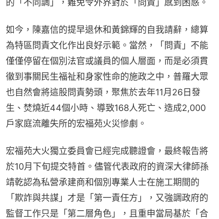
的「不同調」，難免令外界對於「問責」感到困惑。
如今，陳嘉信的提早退休和黃錦輝的自我請辭，總算
為特區問責文化作出良好示範。當然，「問責」不能
僅僅停留在個別法官或議員的個人層面，而是必須貫
徹到事關民生福祉和身家性命的施政之中，普羅大眾
也自然會將這股問責勢頭，聚焦於去年11月26日發
生、焚燒近44個小時、導致168人死亡、造成2,000
戶家庭流離失所的宏福苑火災慘劇。
宏福苑大火獨立委員會已經完成聽證會，最終報告將
於10月下旬提交特首。儘管代表政府的資深大律師孫
靖乾認為私營承建商和個別專業人士在施工期間的
「欺詐與共謀」才是「第一責任方」，又強調政府的
監督工作只是「第二層角色」，且重申當局基於「合