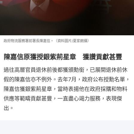
政府物流服務署前署長陳嘉信。（資料圖片/夏家朗攝）
陳嘉信原獲授銀紫荊星章 獲讚貢獻甚豐
過往高層官員退休前後都獲頒勳銜，已展開退休前休
假的陳嘉信亦不例外。去年7月，政府公布授勳名單，
陳嘉信獲銀紫荊星章，當時表揚他在政府採購和物料
供應等範疇貢獻甚豐，一直盡心竭力服務，表現傑
出。