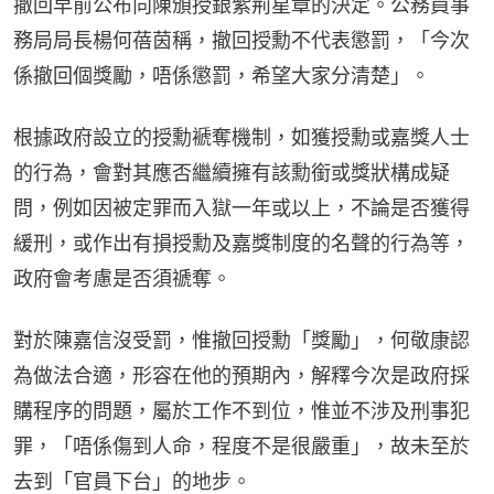
撤回早前公布向陳頒授銀紫荊星章的決定。公務員事
務局局長楊何蓓茵稱，撤回授勳不代表懲罰，「今次
係撤回個獎勵，唔係懲罰，希望大家分清楚」。
根據政府設立的授勳褫奪機制，如獲授勳或嘉獎人士
的行為，會對其應否繼續擁有該勳銜或獎狀構成疑
問，例如因被定罪而入獄一年或以上，不論是否獲得
緩刑，或作出有損授勳及嘉獎制度的名聲的行為等，
政府會考慮是否須禠奪。
對於陳嘉信沒受罰，惟撤回授勳「獎勵」，何敬康認
為做法合適，形容在他的預期內，解釋今次是政府採
購程序的問題，屬於工作不到位，惟並不涉及刑事犯
罪，「唔係傷到人命，程度不是很嚴重」，故未至於
去到「官員下台」的地步。