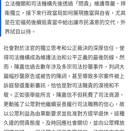
立法機關和司法機構先後透過「問責」維護尊嚴、捍
衛獨立，接下來行政當局如何展現擔當與自省，尤其
是在宏福苑後續追責當中給出讓市民滿意的交代，外
界拭目以待。
社會對於法官的獨立思考和公正裁決的深厚信任，使
得司法機構成為維護法治和公平正義的最後防線。然
而，陳嘉信過去數年涉及多宗司法抄襲事件，判詞大
篇幅抄襲原告或被告的陳詞，甚至導致多宗案件被上
訴庭發還重新審訊，恰恰是對司法職責的漠視和不
敬。正如張舉能所言，陳嘉信不但耗費了司法資源，
更動搖了公眾對他繼續妥善履行司法職務的信心，故
以公眾利益為由果斷要求並批准對方提早退休。這種
久違的問責態度，及時回應社會關切，並向公眾釋放