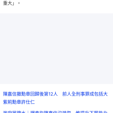
重大」。
陳嘉信撤勳章回歸後第12人 前人全刑事罪成包括大
紫荊勳章許仕仁