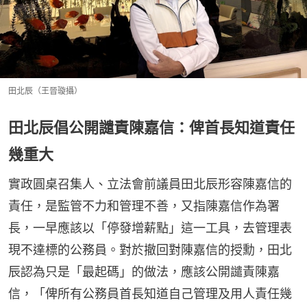
田北辰（王晉璇攝）
田北辰倡公開譴責陳嘉信：俾首長知道責任
幾重大
實政圓桌召集人、立法會前議員田北辰形容陳嘉信的
責任，是監管不力和管理不善，又指陳嘉信作為署
長，一早應該以「停發增薪點」這一工具，去管理表
現不達標的公務員。對於撤回對陳嘉信的授勳，田北
辰認為只是「最起碼」的做法，應該公開譴責陳嘉
信，「俾所有公務員首長知道自己管理及用人責任幾