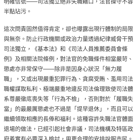
明確信號——司法獨立絕非失職藉口，法官操守不容
半點玷污。
這次問責固然值得肯定，卻也曝露出現行體制的局限
與無奈。防止行政機關或政治力量透過紀律威脅干預
司法獨立，《基本法》和《司法人員推薦委員會條
例》及相關法院條例，對法官的免職條件相當嚴苛、
懲處亦非常保守——除非是因身心狀況「無力履
職」，又或出現嚴重犯罪行為、貪腐受賄、濫用司法
職權謀取私利、極端嚴重地違反司法倫理致使司法體
系尊嚴徹底喪失等「行為不檢」，否則對於「履職失
當」的最嚴厲懲處也不過是「提早退休」，而且可以
繼續領取相應的長俸和福利。這種容許失職法官體面
退場的做法，已經引起社會非議，司法機構及特區政
府着實有必要深入檢討，用更合理的安排說服市民。