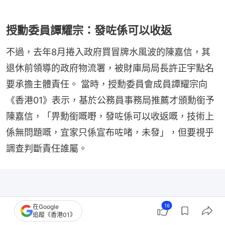
授勳委員譚耀宗：發咗係可以收返
不過，去年8月捲入政府買冒牌水風波的陳嘉信，其
退休前領導的政府物流署，被財庫局局長許正宇點名
要承擔主體責任。 當時，授勳委員會成員譚耀宗向
《香港01》表示，基於公務員事務局推薦才頒勳銜予
陳嘉信，「畀勳銜嘅嘢，發咗係可以收返嘅，技術上
係無問題嘅，宜家只係宣布咗啫，未發」，但要視乎
調查判斷責任誰屬。
16
在Google
追蹤《香港01》