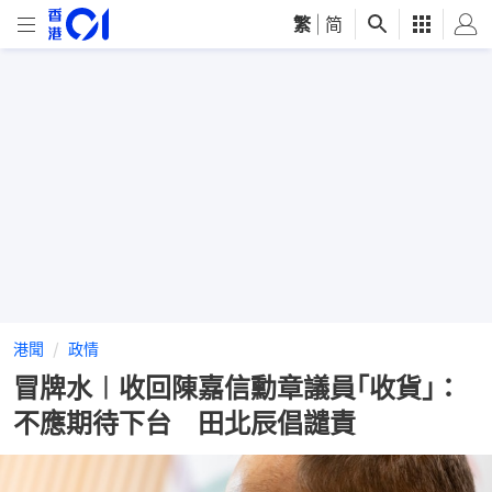
繁
|
简
港聞
政情
冒牌水︱收回陳嘉信勳章議員｢收貨｣：
不應期待下台 田北辰倡譴責