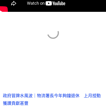
政府冒牌水風波｜物流署長今年夠鐘退休 上月授勳
獲讚貢獻甚豐