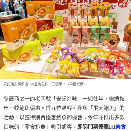
安記鮑魚預備逾150盒鮑魚作一元優惠。（梁鵬威攝）
參展商之一的老字號「安記海味」一如往年，繼續推
出一蚊鮑魚優惠。首九位顧客可參與「飛天鮑魚」的
活動，以獲得購買優惠鮑魚的機會；今年亦推出多款
口味的「零食鮑魚」吸引顧客。
即睇門票優惠👉🏻
美食