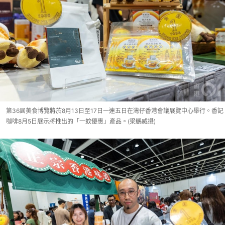
第36屆美食博覽將於8月13日至17日一連五日在灣仔香港會議展覽中心舉行。香記
咖啡8月5日展示將推出的「一蚊優惠」產品。(梁鵬威攝)