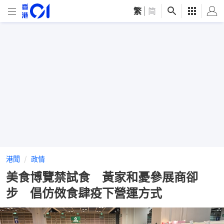
繁
|
简
港聞
政情
美食博覽禁試食 黃家和憂參展商卻
步 倡仿傚食肆疫下營運方式