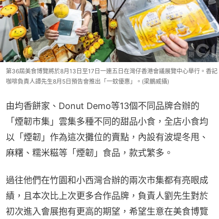
第36屆美食博覽將於8月13日至17日一連五日在灣仔香港會議展覽中心舉行。香記
咖啡負責人譚先生8月5日預告會推出「一蚊優惠」。(梁鵬威攝)
由均香餅家、Donut Demo等13個不同品牌合辦的
「煙韌市集」雲集多種不同的甜品小食，全店小食均
以「煙韌」作為這次攤位的賣點，內設有波堤冬甩、
麻糬、糯米糍等「煙韌」食品，款式繁多。
過往他們在竹園和小西灣合辦的兩次市集都有亮眼成
績，且本次比上次更多合作品牌，負責人劉先生對於
初次進入會展抱有更高的期望，希望生意在美食博覽