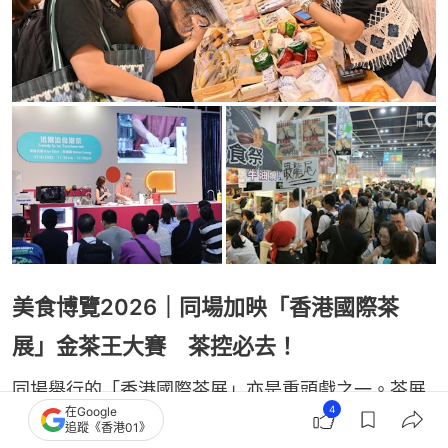
美食博覽2026｜同場加映「香港國際茶
展」金茶王大賽 茶控必去！
同場舉行的「香港國際茶展」亦是重頭戲之一。茶展
4
在Google
為期三日，將展出各式高品質特色茗茶、精緻茶具及
追蹤《香港01》