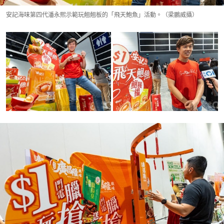
安記海味第四代潘永熙示範玩翹翹板的「飛天鮑魚」活動。（梁鵬威攝）