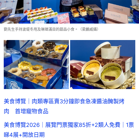
劉先生手持波堤冬甩及琳瑯滿目的甜品小食。（梁鵬威攝）
美食博覽｜肉類專區賣3分鐘即食急凍醬油醃製烤
肉 首增寵物食品
美食博覽2026｜展覽門票獨家85折+2類人免費｜1票
睇4展+開放日期