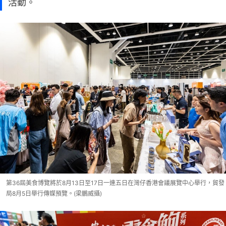
活動。
第36屆美食博覽將於8月13日至17日一連五日在灣仔香港會議展覽中心舉行，貿發
局8月5日舉行傳媒預覽。(梁鵬威攝)