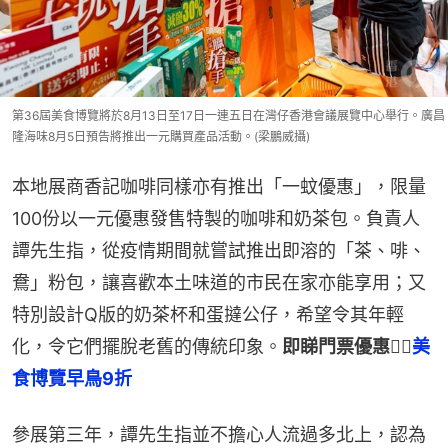
第36屆美食博覽將於8月13日至17日一連五日在灣仔香港會議展覽中心舉行。廣昌
隆海味8月5日預告將推出一元購買產品活動。(梁鵬威攝)
本地展商香記咖啡同樣亦有推出「一蚊優惠」，限量
100份以一元優惠發售特製的咖啡和奶茶包。負責人
譚先生指，從疫情期間就嘗試推出即溶的「茶、啡、
鴦」粉包，讓喜歡本土味道的市民在家亦能享用；又
特別設計Q版的奶茶杯和蛋撻公仔，希望令其年輕
化，令它們擺脫老舊的傳統印象。
即睇門票優惠👉🏻
美
食博覽早鳥9折
參展第三年，譚先生指並不擔心人流過多北上，認為