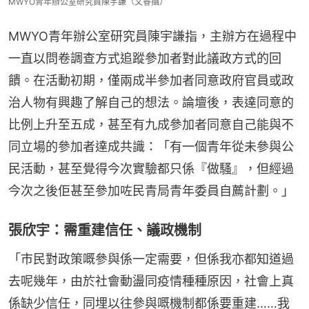
MWYO青年辦公室研究員陳宇謙（文睿攝）
MWYO青年辦公室研究員陳宇謙指，主辦方在過程中
一直以問卷調查方式追蹤參加者對此議政方式的回
饋。在活動初期，僅兩成半參加者同意政府官員或政
治人物有興趣了解自己的想法。論壇後，表達同意的
比例上升至五成，甚至有九成參加者同意自己能與不
同立場的參加者達成共識：「有一個青年從未參與公
民活動，甚至覺得今次實驗都只係『做騷』，但經過
今次之後佢甚至參加咗民青局青年委員自薦計劃。」
張欣宇：需重建信任、議政機制
「市民對政策嘅參與係一定需要，但係我亦都知道過
去呢幾年，由於社會動盪同疫情種種原因，社會上真
係缺少信任，同埋以往參與嘅機制都係要重建……我