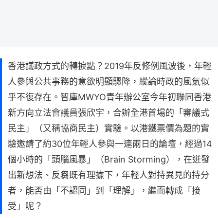
香港議政方式的轉捩點？2019年反修例風波後，年輕
人參與公共事務的意欲明顯驟降，縱論時政的風氣似
乎不復存在。智庫MWYO青年辦公室今年初聯同香港
新方向立法會議員張欣宇，合辦全港首場的「審議式
民主」（又稱協商民主）實驗。以港鐵票價為題的實
驗邀請了約30位年輕人參與一連兩日的論壇，經過14
個小時的「頭腦風暴」（Brain Storming），在迸發
出新想法、反芻既有理據下，年輕人對持異見的持分
者，能否由「不認同」到「理解」，繼而轉成「接
受」呢？