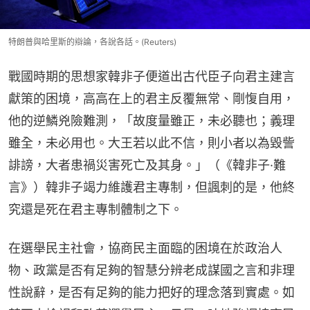
特朗普與哈里斯的辯論，各說各話。(Reuters)
戰國時期的思想家韓非子便道出古代臣子向君主建言
獻策的困境，高高在上的君主反覆無常、剛愎自用，
他的逆鱗兇險難測，「故度量雖正，未必聽也；義理
雖全，未必用也。大王若以此不信，則小者以為毀訾
誹謗，大者患禍災害死亡及其身。」（《韓非子·難
言》）韓非子竭力維護君主專制，但諷刺的是，他終
究還是死在君主專制體制之下。
在選舉民主社會，協商民主面臨的困境在於政治人
物、政黨是否有足夠的智慧分辨老成謀國之言和非理
性說辭，是否有足夠的能力把好的理念落到實處。如