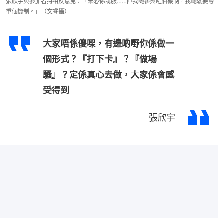
張欣宇與參加者持相反意見：「未必係說服……但我哋參與咗個機制，我哋就要尊
重個機制。」（文睿攝）
大家唔係傻㗎，有邊啲嘢你係做一
個形式？『打下卡』？『做場
騷』？定係真心去做，大家係會感
受得到
張欣宇