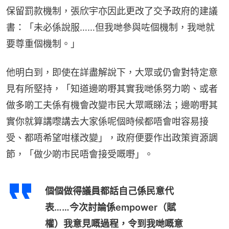
保留罰款機制，張欣宇亦因此更改了交予政府的建議
書：「未必係說服……但我哋參與咗個機制，我哋就
要尊重個機制。」
他明白到，即使在詳盡解說下，大眾或仍會對特定意
見有所堅持，「知道邊啲嘢其實我哋係努力啲、或者
做多啲工夫係有機會改變市民大眾嘅睇法；邊啲嘢其
實你就算講嚟講去大家係呢個時候都唔會咁容易接
受、都唔希望咁樣改變」，政府便要作出政策資源調
節，「做少啲市民唔會接受嘅嘢」。
個個做得議員都話自己係民意代
表……今次討論係empower（賦
權）我意見嘅過程，令到我哋嘅意