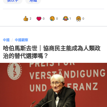
張欣宇
港鐵
2
0
0
1
0
中國
中國觀察
哈伯馬斯去世｜協商民主能成為人類政
治的替代選擇嗎？