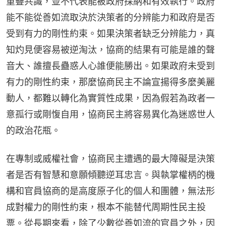
重疊共識，並不代表能被政府採納和有效執行。政府
能不能從善如流取決於決策者的分辨能力和政府是否
受到有力的剛性約束。如果決策者缺乏分辨能力，真
知灼見便容易被逆淘汰，協商的結果有可能是誰的聲
音大、誰擅長蠱惑人心誰便能勝出。如果政府未受到
有力的剛性約束，那麼協商民主不論宣揚得多麼美麗
動人，都難以轉化為實質性成果，因為假若為政者一
意孤行或剛愎自用，協商民主將容易異化為迷惑世人
的政治花瓶。
在專制或威權社會，協商民主遭遇的最大障礙是決策
者是否有智慧和意願傾聽逆耳忠言。與執掌權柄的機
構和官員協商的是高度原子化的個人和團體，無法形
成對權力的剛性約束，根本不能替代周期性民主投
票。從長期來看，除了少數從善如流的官員之外，因