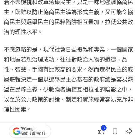
若不去檢視和改革選舉民主，只是一味地強調協商民
主，既難以防止協商民主淪為形式主義，又可能令協
商民主與選舉民主的民粹陷阱相互疊加，拉低公共政
治的理性水平。
不應忽略的是，現代社會日益複雜和專業，一個國家
和地區若想治理成功，往往對政治人物的道德、品
性、智慧、手腕有比較高的要求。然而選舉民主的底
層邏輯決定一個以選舉民主為基石的政府總是容易籠
罩在民粹主義、少數強者操控互相拉扯的陰影之中，
以至於公共政策的討論、制定和實施經常容易充斥非
理性因素。
協商民主當然值得積極倡導，但如果忽略協商的實際
3
在Google
追蹤《香港01》
成效，空談協商民主，便是本末倒置。協商民主能在