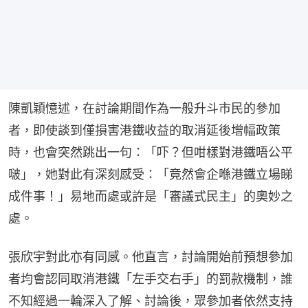
陳凱穎憶述，在討論期間作為一般升斗市民的參加
者，即使談到僅損害港鐵收益的取消延後增幅政策
時，也會突然跳出一句：「吓？但咁樣對港鐵唔公平
啵」，她對此有深刻感受：「竟然會企喺港鐵立場睇
成件事！」易地而處或許是「審議式民主」的奧妙之
處。
張欣宇對此亦有同感。他直言，討論開始前預想參加
者均會認同取消港鐵「左手交右手」的罰款機制，誰
不知經過一輪深入了解、討論後，眾參加者依然支持