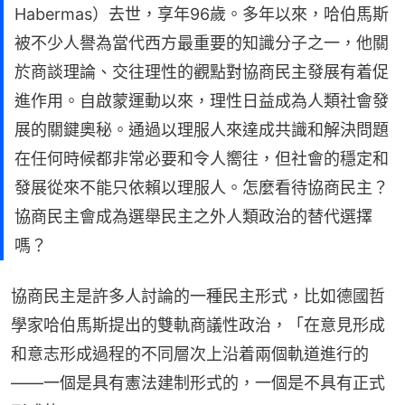
Habermas）去世，享年96歲。多年以來，哈伯馬斯
被不少人譽為當代西方最重要的知識分子之一，他關
於商談理論、交往理性的觀點對協商民主發展有着促
進作用。自啟蒙運動以來，理性日益成為人類社會發
展的關鍵奧秘。通過以理服人來達成共識和解決問題
在任何時候都非常必要和令人嚮往，但社會的穩定和
發展從來不能只依賴以理服人。怎麼看待協商民主？
協商民主會成為選舉民主之外人類政治的替代選擇
嗎？
協商民主是許多人討論的一種民主形式，比如德國哲
學家哈伯馬斯提出的雙軌商議性政治，「在意見形成
和意志形成過程的不同層次上沿着兩個軌道進行的
——一個是具有憲法建制形式的，一個是不具有正式