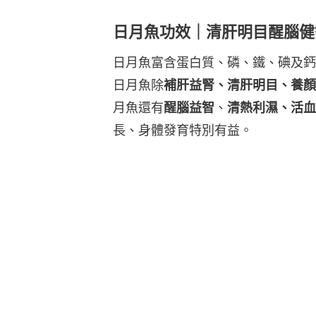
日月魚功效｜清肝明目醒腦健
日月魚富含蛋白質、磷、鐵、碘及鈣
日月魚除
補肝益腎、清肝明目、養顏
月魚還有
醒腦益智
、
清熱利濕、活血
長、身體發育特別有益。