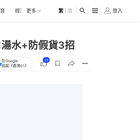
育
經濟
更多
01深圳
繁
觀點
|
简
健康
好食玩飛
登入
女
湯水+防假貨3招
23
在Google
追蹤《香港01》