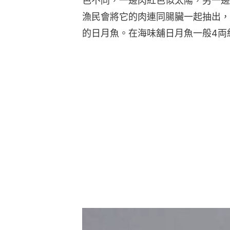
色不同，一邊肉紅色似太陽，另一邊
漁民會將它的肉連同腸臟一起抽出，
的日月魚。在海味舖日月魚一般4両約$