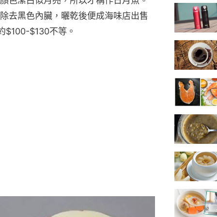
顏色潔白似月亮，所以才稱作日月魚。
除去黑色內臟，曬乾後便成海味店出售
100-$130不等。