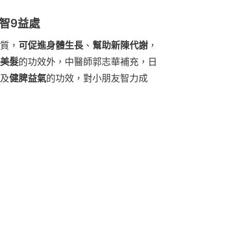
智9益處
質，
可促進身體生長
、
幫助新陳代謝
，
美髮
的功效外，中醫師郭志華補充，日
及
健脾益氣
的功效，對小朋友智力成