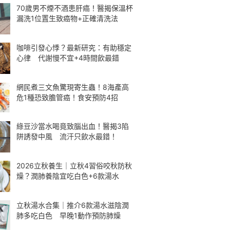
70歲男不煙不酒患肝癌！醫揭保溫杯
漏洗1位置生致癌物+正確清洗法
咖啡引發心悸？最新研究：有助穩定
心律 代謝慢不宜+4時間飲最錯
網民煮三文魚驚現寄生蟲！8海產高
危1種恐致膽管癌！食安預防4招
綠豆沙當水喝竟致腦出血！醫揭3陷
阱誘發中風 流汗只飲水最錯！
2026立秋養生｜立秋4習俗咬秋防秋
燥？潤肺養陰宜吃白色+6款湯水
立秋湯水合集｜推介6款湯水滋陰潤
肺多吃白色 早晚1動作預防肺燥