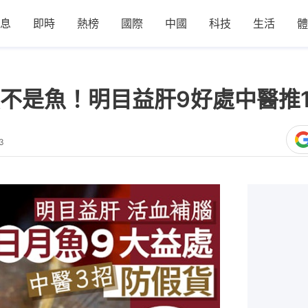
息
即時
熱榜
國際
中國
科技
生活
體
不是魚！明目益肝9好處中醫推1
3