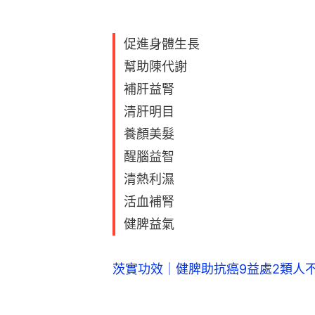
促進身體生長
幫助陳代謝
補肝益腎
清肝明目
養顏美髮
醒腦益智
清熱利濕
活血補腎
健脾益氣
茨實功效｜健脾助抗癌9益處2類人