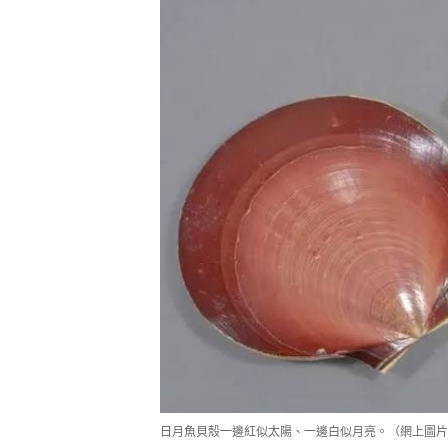
日月魚貝殼一邊紅似太陽、一邊白似月亮。（網上圖片