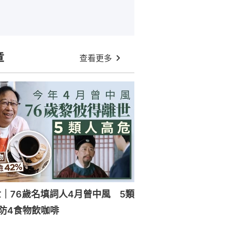
章
查看更多
｜76歲名填詞人4月曾中風 5類
防4食物飲咖啡