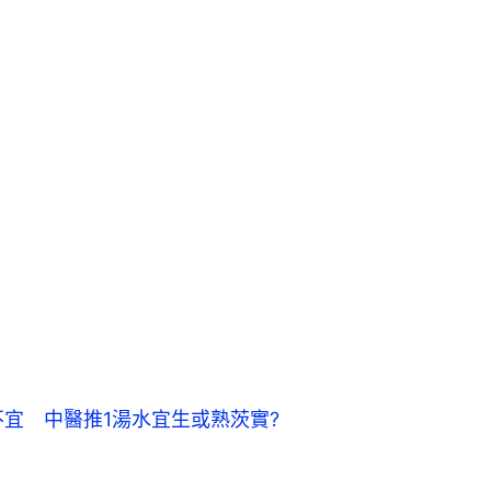
不宜　中醫推1湯水宜生或熟茨實?