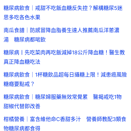
糖尿病飲食｜戒甜不吃飯血糖反失控？解構糖尿5迷
思多吃各色水果
南瓜食譜｜防感冒降血脂養生達人推薦南瓜洋蔥濃
湯 糖尿病都啱飲
糖尿病丨先吃菜肉再吃飯減掉18公斤降血糖！醫生教
真正降血糖吃法
糖尿病飲食｜1杯糖飲品超每日攝糖上限！減患癌風險
糖癮要點戒？
糖尿病飲食｜糖尿婦服藥無效常覺累 醫揭戒吃1物
甜椒代替即改善
柑橘營養｜富含維他命C香甜多汁 營養師教配3類食
物糖尿病都食得