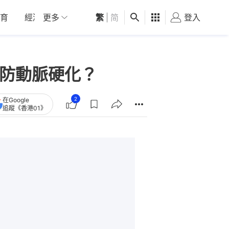
育
經濟
更多
01深圳
繁
觀點
|
简
健康
好食玩飛
登入
女
力防動脈硬化？
2
在Google
追蹤《香港01》