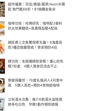
超市優惠｜百佳/惠康/萬寧/Aeon半價
起 無門檻88折！$1換購金象米
咖啡功效｜哈佛研究：咖啡配3香料
抗炎效果翻倍+長壽降血壓4配搭
網民煮三文魚驚現寄生蟲！8海產高
危1種恐致膽管癌！食安預防4招
鎂功效｜毛姐補鎂助安眠！護心防失
眠7好處 4類人慎食恐流血不止
:19
黎彼得離世｜76歲名填詞人4月曾中
風 5類人高危+預防4食物飲咖啡
立秋湯水合集｜推介6款湯水滋陰潤
肺多吃白色 早晚1動作預防肺燥