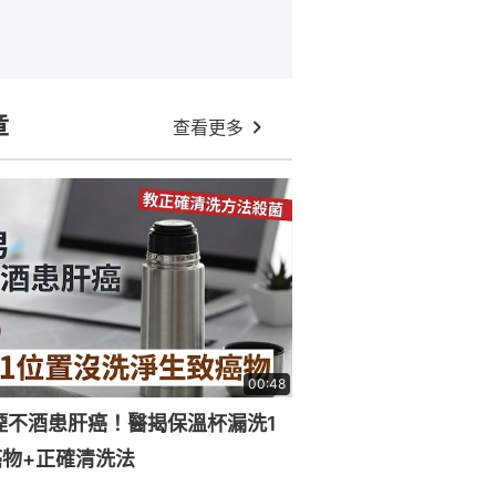
章
查看更多
00:48
煙不酒患肝癌！醫揭保溫杯漏洗1
物+正確清洗法