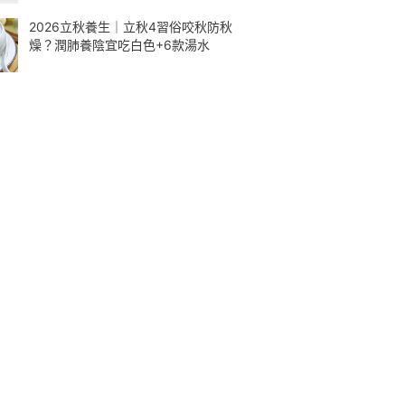
2026立秋養生｜立秋4習俗咬秋防秋
燥？潤肺養陰宜吃白色+6款湯水