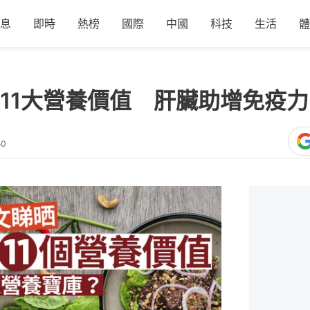
息
即時
熱榜
國際
中國
科技
生活
體
11大營養價值 肝臟助增免疫
50