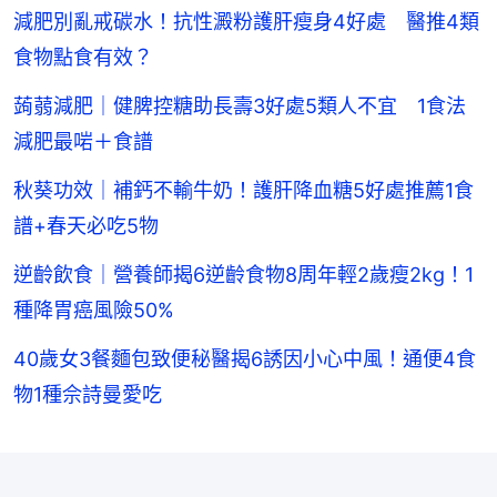
減肥別亂戒碳水！抗性澱粉護肝瘦身4好處 醫推4類
食物點食有效？
蒟蒻減肥｜健脾控糖助長壽3好處5類人不宜 1食法
減肥最啱＋食譜
秋葵功效｜補鈣不輸牛奶！護肝降血糖5好處推薦1食
譜+春天必吃5物
逆齡飲食｜營養師揭6逆齡食物8周年輕2歲瘦2kg！1
種降胃癌風險50%
40歲女3餐麵包致便秘醫揭6誘因小心中風！通便4食
物1種佘詩曼愛吃