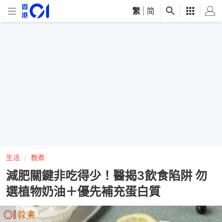
繁
|
简
生活
教煮
減肥關鍵非吃得少！醫揭3飲食陷阱 勿
選植物奶油＋優先補充蛋白質