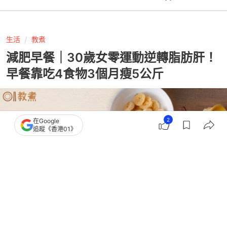
生活
教煮
減肥早餐｜30歲女零運動逆轉脂肪肝！
早餐靠吃4食物3個月瘦5公斤
2
在Google
追蹤《香港01》
撰文：
健康2.0