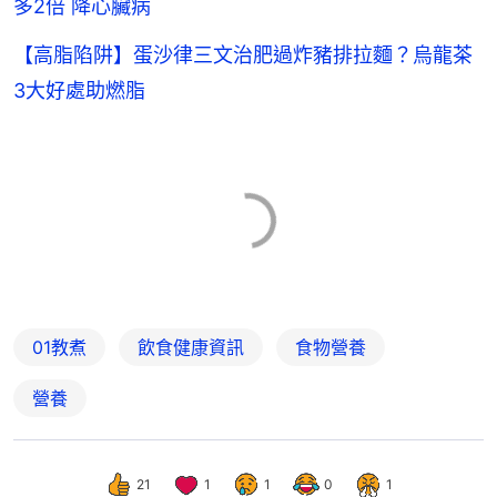
多2倍 降心臟病
【高脂陷阱】蛋沙律三文治肥過炸豬排拉麵？烏龍茶
3大好處助燃脂
01教煮
飲食健康資訊
食物營養
營養
21
1
1
0
1