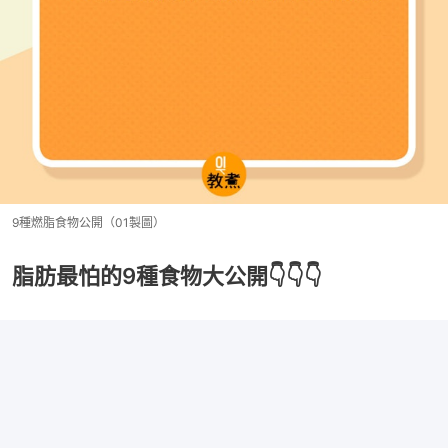
9種燃脂食物公開（01製圖）
脂肪最怕的9種食物大公開👇👇👇