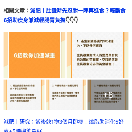
相關文章：
減肥｜肚餓時先忍耐一陣再進食？輕斷食
6招助瘦身兼減輕腸胃負擔
👇👇👇
+
8
減肥｜研究：飯後飲1物3個月即瘦！燒脂助消化5好
處+5時機飲最好