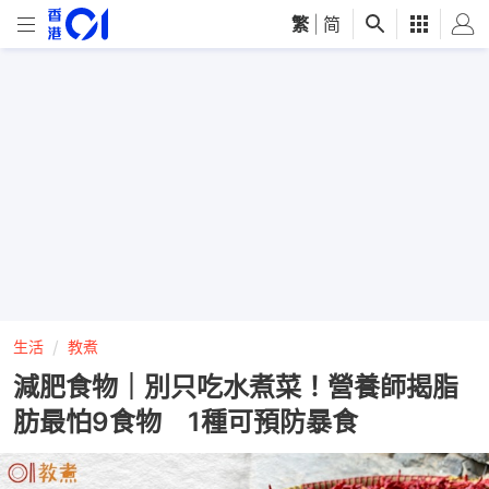
繁
|
简
生活
教煮
減肥食物｜別只吃水煮菜！營養師揭脂
肪最怕9食物 1種可預防暴食