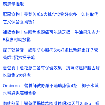
應適量攝取
厭惡食物｜芫荽苦瓜5大挑食食物好處多 如何取代
它又保營養均衡?
補鎂食物｜失眠焦慮頭痛可能缺乏鎂 牛油果朱古力
5樣食材助放鬆
提子乾營養｜護眼防心臟病6大好處比新鮮更好？營
養師2招揀提子乾
蔥營養｜蔥花蔥白各有保健效果！抗氧防癌降膽固醇
吃蔥集5大好處
Omicron｜營養師教紓緩不適助康復4招 椰子水蒸
水蛋避免高纖食物
咖啡熱量｜營養師揭這款咖啡連喝30天胖2.4kg 邊