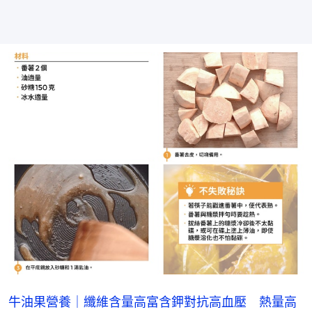
牛油果營養｜纖維含量高富含鉀對抗高血壓 熱量高