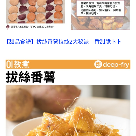
【甜品食譜】拔絲番薯拉絲2大秘訣　香甜脆卜卜