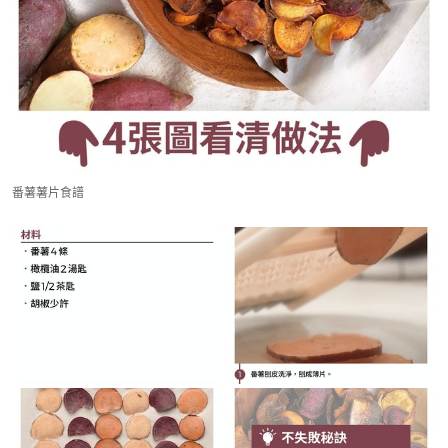
番薯薯片食譜