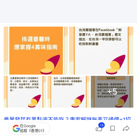
+
5
番薯發芽有黑黏液不能吃？專家解謎無毒又通便+1招
14
在Google
保存應否放雪櫃
追蹤《香港01》