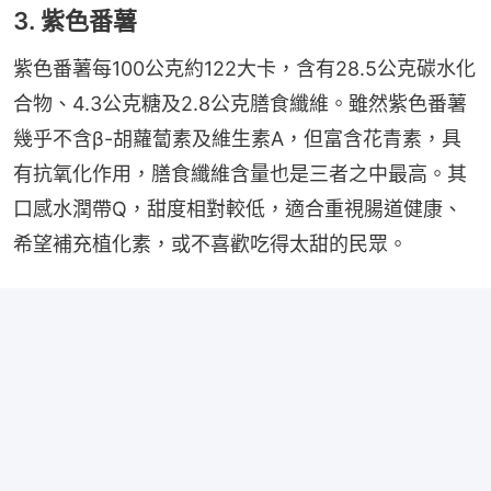
3. 紫色番薯
紫色番薯每100公克約122大卡，含有28.5公克碳水化
合物、4.3公克糖及2.8公克膳食纖維。雖然紫色番薯
幾乎不含β-胡蘿蔔素及維生素A，但富含花青素，具
有抗氧化作用，膳食纖維含量也是三者之中最高。其
口感水潤帶Q，甜度相對較低，適合重視腸道健康、
希望補充植化素，或不喜歡吃得太甜的民眾。