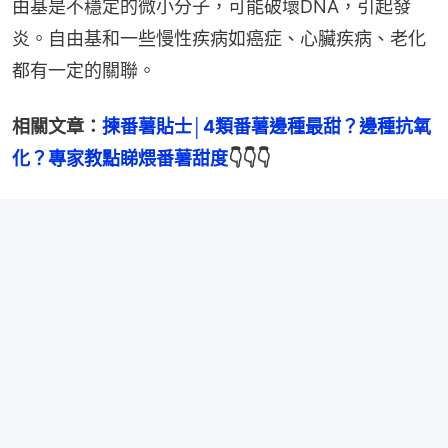
由基是不穩定的微小分子，可能破壞DNA，引起發
炎。自由基和一些慢性疾病如癌症、心臟疾病、老化
都有一定的關聯。
相關文章：
揀番薯貼士│4類番薯邊種最甜？邊種抗氧
化？專家教點睇煨番薯甜度
👇👇👇