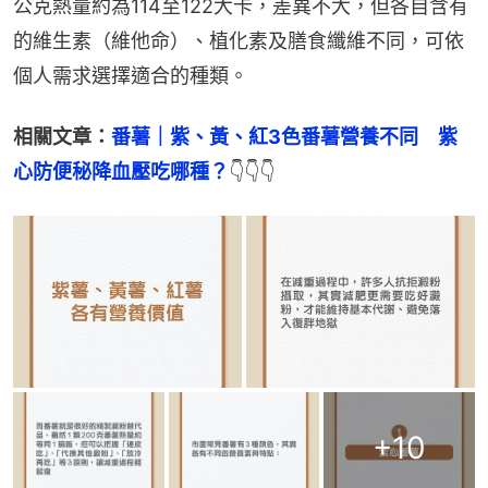
公克熱量約為114至122大卡，差異不大，但各自含有
的維生素（維他命）、植化素及膳食纖維不同，可依
個人需求選擇適合的種類。
相關文章：
番薯｜紫、黃、紅3色番薯營養不同　紫
心防便秘降血壓吃哪種？
👇👇👇
+
10