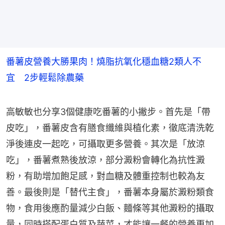
番薯皮營養大勝果肉！燒脂抗氧化穩血糖2類人不
宜 2步輕鬆除農藥
高敏敏也分享3個健康吃番薯的小撇步。首先是「帶
皮吃」，番薯皮含有膳食纖維與植化素，徹底清洗乾
淨後連皮一起吃，可攝取更多營養。其次是「放涼
吃」，番薯煮熟後放涼，部分澱粉會轉化為抗性澱
粉，有助增加飽足感，對血糖及體重控制也較為友
善。最後則是「替代主食」，番薯本身屬於澱粉類食
物，食用後應酌量減少白飯、麵條等其他澱粉的攝取
量，同時搭配蛋白質及蔬菜，才能讓一餐的營養更加