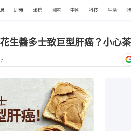
息
即時
熱榜
國際
中國
科技
生活
體
花生醬多士致巨型肝癌？小心茶
47