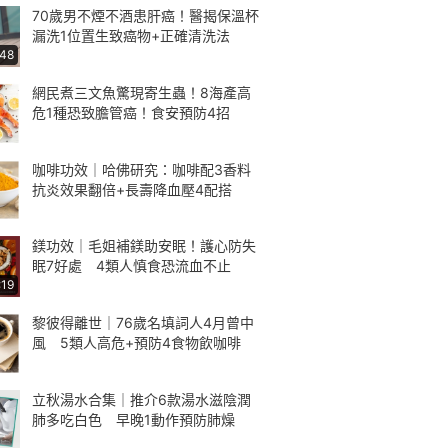
70歲男不煙不酒患肝癌！醫揭保溫杯
漏洗1位置生致癌物+正確清洗法
:48
網民煮三文魚驚現寄生蟲！8海產高
危1種恐致膽管癌！食安預防4招
咖啡功效｜哈佛研究：咖啡配3香料
抗炎效果翻倍+長壽降血壓4配搭
鎂功效｜毛姐補鎂助安眠！護心防失
眠7好處 4類人慎食恐流血不止
:19
黎彼得離世｜76歲名填詞人4月曾中
風 5類人高危+預防4食物飲咖啡
立秋湯水合集｜推介6款湯水滋陰潤
肺多吃白色 早晚1動作預防肺燥