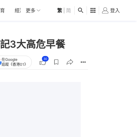
育
經濟
更多
01深圳
繁
觀點
|
简
健康
好食玩飛
登入
女
記3大高危早餐
30
在Google
追蹤《香港01》