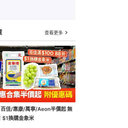
章
查看更多
百佳/惠康/萬寧/Aeon半價起 無
！$1換購金象米