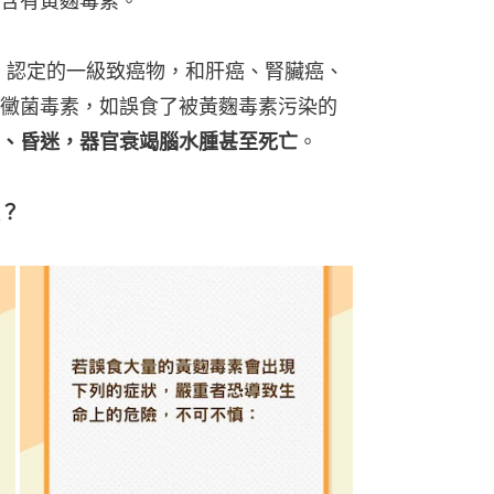
含有黃麴毒素。
C）認定的一級致癌物，和肝癌、腎臟癌、
黴菌毒素，如誤食了被黃麴毒素污染的
、昏迷，器官衰竭腦水腫甚至死亡
。
？