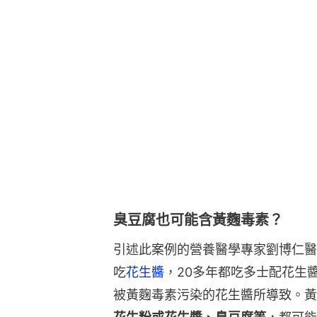
臭豆腐也可能含黃麴毒素？
引述此案例的營養醫學專家劉博仁醫
吃
花生醬
，20多年都吃多士配花生
被黃麴毒素污染的花生醬所導致。黃