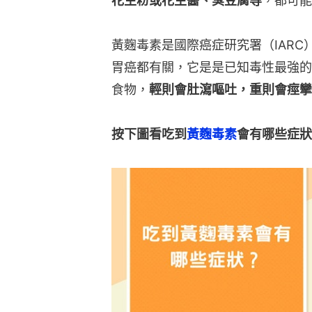
花生粉或花生醬、臭豆腐等
，都可能
黃麴毒素是國際癌症研究署（IAR
胃癌都有關，它是是已知毒性最強的
食物，
輕則會肚瀉嘔吐，重則會痙攣
按下圖看吃到
黃麴毒素
會有哪些症狀