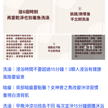
+
11
洗澡｜浸浴時間不要超過15分鐘！3類人浸浴有健康
風險要留意
暗瘡｜背部暗瘡要點醫？女神曾之喬改變沖涼習慣
重現白滑背肌
洗澡｜早晚沖涼功效各不同 每次宜沖15分鐘選購沐浴