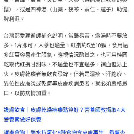
鬚），或是四神湯（山藥、茯苓、薏仁、蓮子）助健
脾利濕。
台灣鄭愛蓮醫師補充說明，當歸易苦，燉湯時不要放
多、1片即可，人蔘也適量，紅棗約5至10顆，食用過
多紅棗容易產生脹氣，應視情況酌量之，也可用桂圓
乾取代紅棗甘甜味，不過量也不宜過多，補血但易上
火。皮膚乾癢者無飲食忌諱，但若是濕疹、汗皰疹、
異位性皮膚炎或乾癬等皮膚疾病患者，就必須嚴格忌
口，以防病情加重。
護膚飲食｜皮膚乾燥痕癢點算好？營養師教攝取4大
營養素做好保養
護膚食物｜鎖水抗氧化6種食物令皮膚再生 番薯杏