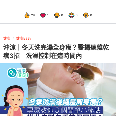
29
1
0
0
0
健康
健康Easy
沖涼｜冬天洗完澡全身癢？醫揭遠離乾
癢3招 洗澡控制在這時間內