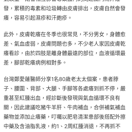
發，累積的毒素和垃圾轉由皮膚排出，皮膚自然會發
癢，容易引起濕疹和汗皰疹。
此外，皮膚乾癢在冬季也很常見，不分男女，身體愈
差、氣血虛弱，皮膚問題也多，不少老人家因皮膚乾
癢看診，由於四肢是離身體最遠的部位，血液循環最
差，腳部乾癢病例相對多。
台灣鄭愛蓮醫師分享1名80歲老太太個案，患者脖
子、腰圍、背部、大腿、手腳等各處癢到抓不停，嚴
重甚至紅腫出血，經診斷後發現與氣血循環不良有
關，因此建議吃豬牛羊肝、牛肉補血，合併補氣補血
藥物並添加止癢藥，叮囑以肥皂清潔患部後搭配外擦
中藥及含油脂乳液，約1、2周紅腫消退，不再抓不