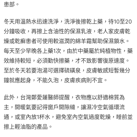
患部。
冬天用溫熱水迅速洗淨，洗淨後擦乾上藥，待10至20
分鐘吸收，再擦上含油性的保濕乳液，老人家皮膚乾
燥或乾癬患者可使用較滋潤的綿羊霜幫助保濕鎖水。
每天至少早晚各上藥1次，由於中藥屬於純植物性，藥
效維持較短，必須勤快擦藥，才不致影響復原速度。
至於冬天若要泡湯可選擇硫磺泉，皮膚敏感短暫幾分
鐘就應起身，不能久泡，皮膚疾病則不宜。
此外，台灣鄭愛蓮醫師提醒，衣物應以舒適棉質為
主，開暖氣要記得窗戶開隙縫，讓濕冷空氣循環流
通，或室內放1杯水，避免室內空氣過度乾燥，睡前並
擦上輕油脂的產品。