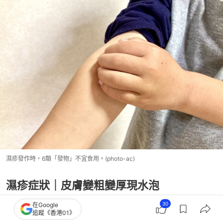
濕疹發作時，6類「發物」不宜食用。(photo-ac)
濕疹症狀｜皮膚變粗變厚現水泡
30
在Google
當濕疹發作時，皮膚會出現紅腫、水泡或者脫皮，長
追蹤《香港01》
時間搔癢令患處皮膚變厚、變粗，患者會感到痕癢難