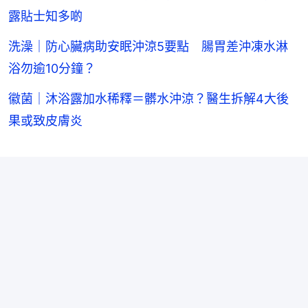
露貼士知多啲
洗澡｜防心臟病助安眠沖涼5要點 腸胃差沖凍水淋
浴勿逾10分鐘？
徽菌｜沐浴露加水稀釋＝髒水沖涼？醫生拆解4大後
果或致皮膚炎