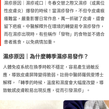
濕疹原因｜濕疹戒口｜冬春交替之際又濕疹（或異位
性皮膚炎）爆發的時候！當濕疹發作，不但令皮膚痕
癢難當，嚴重影響日常作息，萬一抓破了皮膚，還會
留下疤痕。中醫解釋外在環境的轉變易令濕疹發作，
而在濕疹出現時，有些稱作「發物」的食物並不適合
患者進食，以免病情加重。
濕疹原因｜為什麼轉季濕疹易發作？
人體免疫系統在換季時較不穩定，容易產生過敏反
應，導致皮膚屏障變得脆弱。註冊中醫師羅佩雯博士
解釋，「轉季的時候，溫度和濕度會大幅度改變，導
致敏感皮膚較易出現反應，從而引發濕疹」。