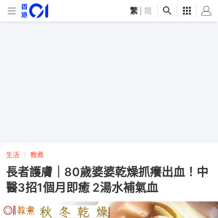
繁
|
简
生活
教煮
長者護膚｜80歲婆婆乾燥抓癢出血！中
醫3招1個月即癒 2湯水補氣血