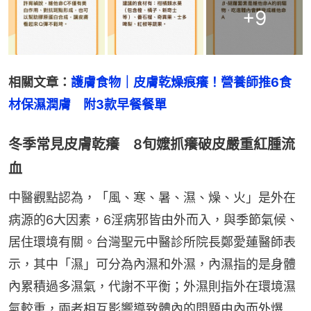
+
9
相關文章：
護膚食物｜皮膚乾燥痕癢！營養師推6食
材保濕潤膚　附3款早餐餐單
冬季常見皮膚乾癢 8旬嬤抓癢破皮嚴重紅腫流
血
中醫觀點認為，「風、寒、暑、濕、燥、火」是外在
病源的6大因素，6淫病邪皆由外而入，與季節氣候、
居住環境有關。台灣聖元中醫診所院長鄭愛蓮醫師表
示，其中「濕」可分為內濕和外濕，內濕指的是身體
內累積過多濕氣，代謝不平衡；外濕則指外在環境濕
氣較重，兩者相互影響導致體內的問題由內而外爆