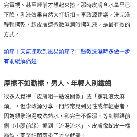
完電視、甚至睡前才想起來擦，那時皮膚含水量早已
下降，乳液效果自然大打折扣。李政源建議，洗完澡
輕輕擦乾，趁皮膚還微微濕潤時擦乳液，是最有效的
方式。
頭痛｜天氣凍吹到風易頭痛？中醫教洗澡時多做一步
有助緩解痛楚
厚擦不如勤擦，男人、年輕人別鐵齒
很多人覺得「皮膚粗一點沒關係」或「擦乳液太麻
煩」，但李政源分享，門診常見到男性或年輕患者，
因為頻繁泡湯或洗熱水，卻完全不保濕，等到腳踝前
側（小腿前緣）抓到「流湯流水」、皮膚像蛇皮一樣
龜裂、甚至細菌感染了才來就醫。