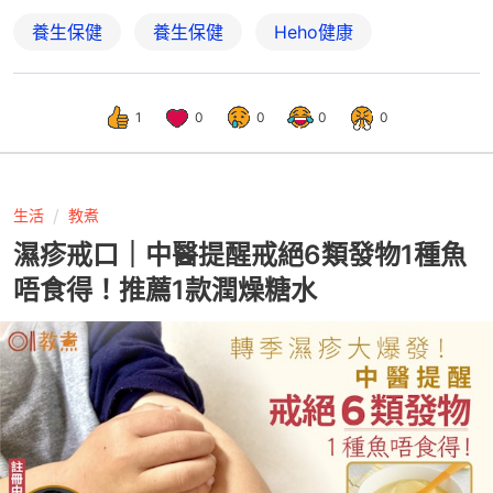
養生保健
養生保健
Heho健康
1
0
0
0
0
生活
教煮
濕疹戒口｜中醫提醒戒絕6類發物1種魚
唔食得！推薦1款潤燥糖水