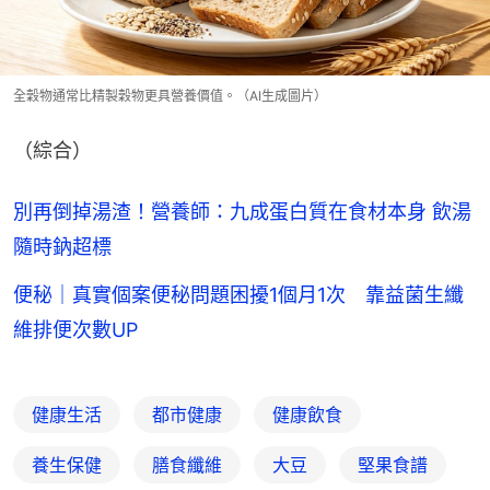
全穀物通常比精製穀物更具營養價值。（AI生成圖片）
（綜合）
別再倒掉湯渣！營養師：九成蛋白質在食材本身 飲湯
隨時鈉超標
便秘｜真實個案便秘問題困擾1個月1次 靠益菌生纖
維排便次數UP
健康生活
都市健康
健康飲食
養生保健
膳食纖維
大豆
堅果食譜