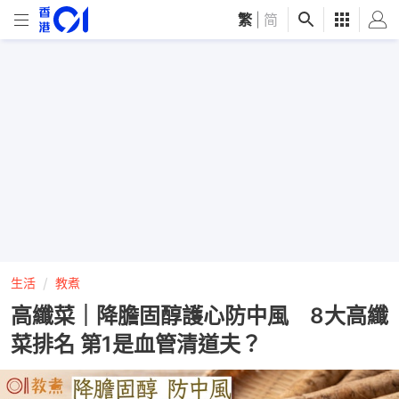
繁
|
简
生活
教煮
高纖菜｜降膽固醇護心防中風 8大高纖
菜排名 第1是血管清道夫？