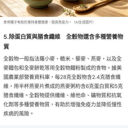
食用種子有助於維持身體健康，提高免疫力。（AI生成圖片）
5.除蛋白質與膳食纖維 全穀物還含多種營養物
質
全穀物一般指法羅小麥、糙米、藜麥、燕麥，以及全
麥麵包和全麥餅乾等用全穀物麵粉製成的食物。據美
國農業部營養資料庫，每28克全穀物含2.4克膳食纖
維，用半杯燕麥片煮成的燕麥粥約含6克蛋白質和5克
膳食纖維。全穀物提供纖維、維他命、礦物質和抗氧
化劑等多種營養物質，有助於增強免疫力並降低慢性
疾病的風險。