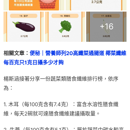
+
16
相關文章：
便秘｜營養師列20高纖菜通腸道 椰菜纖維
每百克只1克日攝多少才夠
楊斯涵接著分享一份蔬菜類膳食纖維排行榜，依序
為：
1. 木耳（每100克含有7.4克）：富含水溶性膳食纖
維，每天2碗就可達膳食纖維建議攝取量。
2. 牛蒡（每100克含有5.1克）：屬於蔬菜中碳水較高