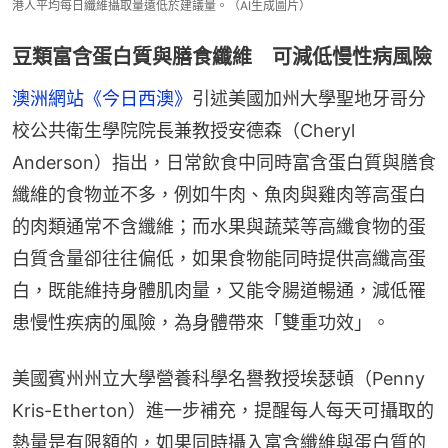
港人平均每日纖維攝取量遠低於建議量。（AI生成圖片）
豆類富含蛋白質與膳食纖維 可減低慢性病風險
澳洲網站《今日西澳》
引述美國加州大學聖地牙哥分
校公共衛生學院院長兼教授安德森（Cheryl 
Anderson）指出，日常飲食中同時富含蛋白質與膳食
纖維的食物並不多，例如牛肉、魚肉與雞肉等高蛋白
的肉類通常不含纖維；而水果與蔬菜等高纖食物的蛋
白質含量卻往往偏低，如果食物能同時提供高纖高蛋
白，既能維持身體肌肉量，又能令腸道暢通，減低罹
患慢性疾病的風險，為身體帶來「雙重功效」。
美國賓州州立大學營養科學名譽教授埃瑟頓（Penny 
Kris-Etherton）進一步補充，提醒每人每天可攝取的
熱量是有限額的，如果同時攝入富含纖維與蛋白質的