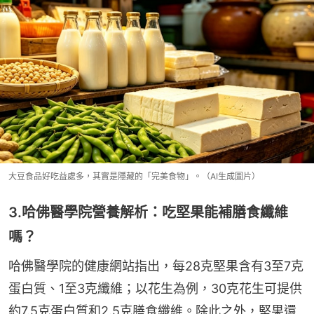
大豆食品好吃益處多，其實是隱藏的「完美食物」。（AI生成圖片）
3.哈佛醫學院營養解析：吃堅果能補膳食纖維
嗎？
哈佛醫學院的健康網站指出，每28克堅果含有3至7克
蛋白質、1至3克纖維；以花生為例，30克花生可提供
約7.5克蛋白質和2.5克膳食纖維。除此之外，堅果還