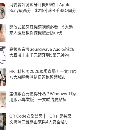
消委會評測藍牙耳機55款｜Apple
Sony最高分．$219小米4千B&O同分
開放式藍牙耳機選購前必看｜5大過
來人經驗教你揀機避雷防中伏
高級影音展Soundwave Audio必試8
大耳機｜由千元藍牙到5萬元神物
HKT科技周2026現場直擊！一文介紹
八大AI睇香港點樣領跑智慧城市
差價數百元值得升嗎？Windows 11家
用版vs專業版：一文睇清要點揀
QR Code安全禁忌 |「QR」是甚麼一
文睇清二維碼由來與4大安全陷阱