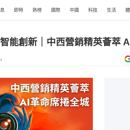
息
即時
熱榜
國際
中國
科技
生活
體
焦智能創新｜中西營銷精英薈萃 A
51