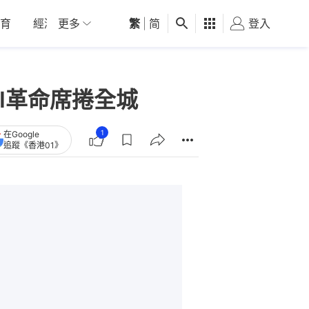
育
經濟
更多
01深圳
繁
觀點
|
简
健康
好食玩飛
登入
女
I革命席捲全城
1
在Google
追蹤《香港01》