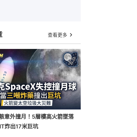
章
查看更多
X殘骸意外撞月！5層樓高火箭墜落
NT炸出17米巨坑