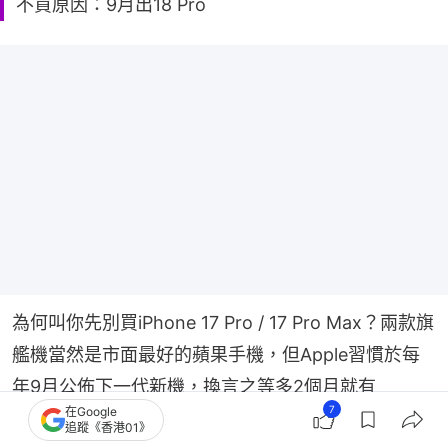
不買原因：9月出18 Pro
為何叫你先別買iPhone 17 Pro / 17 Pro Max？兩款旗
艦機當然是市面最好的蘋果手機，但Apple習慣於每
年9月公佈下一代新機，換言之等多2個月就有 
7
在Google
iPhone 18 Pro / 18 Pro Max，相信會將17 Pro 修改
追蹤《香港01》