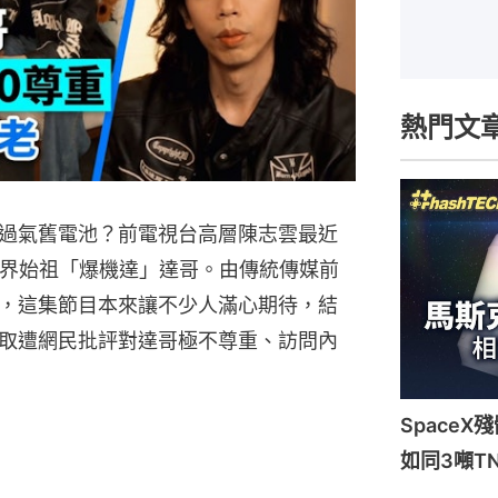
熱門文
過氣舊電池？前電視台高層陳志雲最近
直播界始祖「爆機達」達哥。由傳統傳媒前
，這集節目本來讓不少人滿心期待，結
取遭網民批評對達哥極不尊重、訪問內
Space
如同3噸T