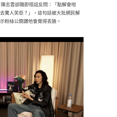
他。陳志雲卻隨即搭話反問：「點解會咁
去驚人笑佢？」，這句話被大批網民解
示粉絲公開讚他會覺得丟臉。