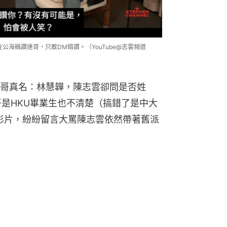
公海稱讚達哥，只敢DM暗讚。（YouTube@志雲頻道
哥真名：林慧韡，陳志雲卻問是否姓
哥是HKU畢業生也不清楚（搞錯了是中大
影片，紛紛留言大罵陳志雲依然帶著舊派