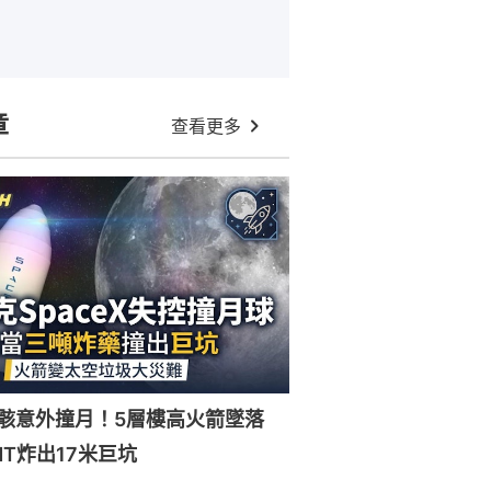
章
查看更多
X殘骸意外撞月！5層樓高火箭墜落
NT炸出17米巨坑