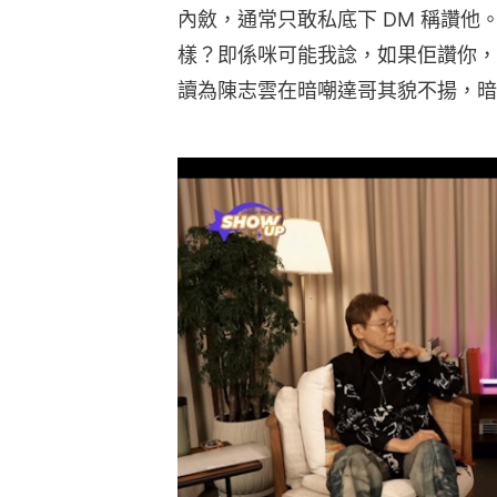
內斂，通常只敢私底下 DM 稱讚
樣？即係咪可能我諗，如果佢讚你，
讀為陳志雲在暗嘲達哥其貌不揚，暗