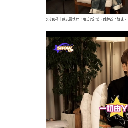
3分18秒｜陳志雲連達哥姓氏也記錯，姓林說了姓陳。（You