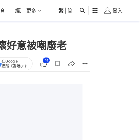
育
經濟
更多
01深圳
繁
觀點
|
简
健康
好食玩飛
登入
女
懷好意被嘲廢老
44
在Google
追蹤《香港01》