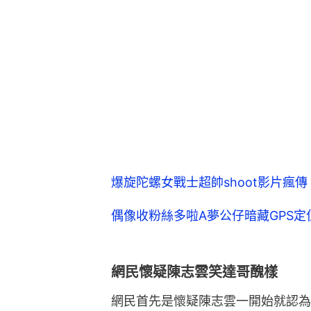
爆旋陀螺女戰士超帥shoot影片瘋傳
偶像收粉絲多啦A夢公仔暗藏GPS
網民懷疑陳志雲笑達哥醜樣
網民首先是懷疑陳志雲一開始就認為