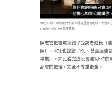
39分28秒｜暗指網民怕被人發現是達哥粉絲，才會不在
stephenchannel影片截圖）
陳志雲更被罵搞錯了受訪者姓氏（達
陳）、KOL也諗錯了KL、甚至連達
畢業）。網民看完這段長達1小時的
高層的傲慢，完全不尊重後輩。