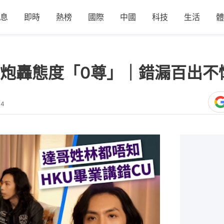
息
即時
熱榜
國際
中國
科技
生活
體
炮轟態度「0尊」｜錯漏百出不
44