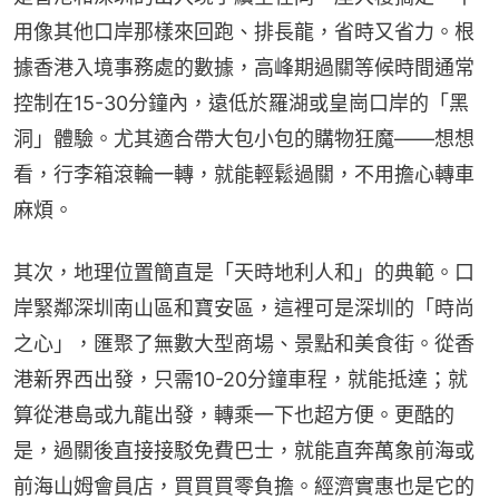
用像其他口岸那樣來回跑、排長龍，省時又省力。根
據香港入境事務處的數據，高峰期過關等候時間通常
控制在15-30分鐘內，遠低於羅湖或皇崗口岸的「黑
洞」體驗。尤其適合帶大包小包的購物狂魔——想想
看，行李箱滾輪一轉，就能輕鬆過關，不用擔心轉車
麻煩。
其次，地理位置簡直是「天時地利人和」的典範。口
岸緊鄰深圳南山區和寶安區，這裡可是深圳的「時尚
之心」，匯聚了無數大型商場、景點和美食街。從香
港新界西出發，只需10-20分鐘車程，就能抵達；就
算從港島或九龍出發，轉乘一下也超方便。更酷的
是，過關後直接接駁免費巴士，就能直奔萬象前海或
前海山姆會員店，買買買零負擔。經濟實惠也是它的