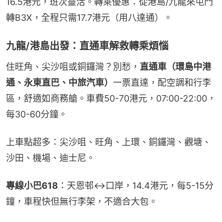
16.5港元，班次靈活。轉乘優惠：從港島/九龍來屯門
轉B3X，全程只需17.7港元（用八達通）。
九龍/港島出發：直通車解救轉乘煩惱
住旺角、尖沙咀或銅鑼灣？別愁，
直通車（環島中港
通、永東直巴、中旅汽車）
一票直達，配空調和行李
區，舒適如商務艙。車費50-70港元，07:00-22:00，
每30-60分鐘。
上車點超多：尖沙咀、旺角、上環、銅鑼灣、觀塘、
沙田、機場、迪士尼。
專線小巴618
：天恩邨↔口岸，14.4港元，每5-15分
鐘，車程快但無行李架，不適合大包。