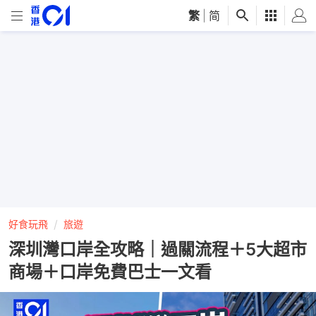
繁
|
简
好食玩飛
旅遊
深圳灣口岸全攻略｜過關流程＋5大超市
商場＋口岸免費巴士一文看