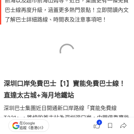
前海以及超市前海山姆等。近日，集團更有一條免費
巴士線再度升級，涵蓋更多熱門景點！立即閱讀內文
了解巴士詳細路線、時間表及注意事項吧！
深圳口岸免費巴士【1】寶能免費巴士線！
直達太古城+海月地鐵站
深圳巴士集團近日開通新口岸路線「寶能免費線
T231」，路線的首末站為深圳灣口岸，中間停靠寶能
4
在Google
太古城及海月地鐵站，從地鐵站亦可乘坐地鐵2號及8
追蹤《香港01》