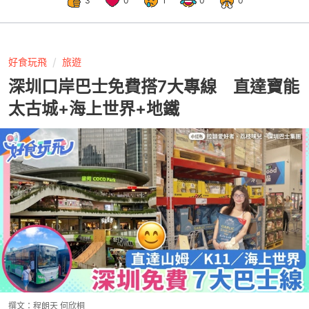
3
0
1
0
0
好食玩飛
旅遊
深圳口岸巴士免費搭7大專線 直達寶能
太古城+海上世界+地鐵
撰文：
程朗天 何欣桐