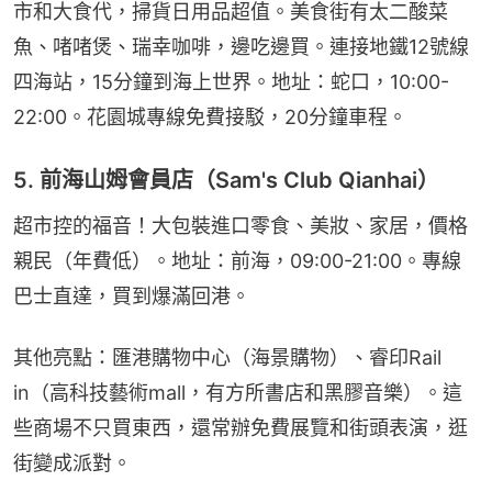
市和大食代，掃貨日用品超值。美食街有太二酸菜
魚、啫啫煲、瑞幸咖啡，邊吃邊買。連接地鐵12號線
四海站，15分鐘到海上世界。地址：蛇口，10:00-
22:00。花園城專線免費接駁，20分鐘車程。
5. 前海山姆會員店（Sam's Club Qianhai）
超市控的福音！大包裝進口零食、美妝、家居，價格
親民（年費低）。地址：前海，09:00-21:00。專線
巴士直達，買到爆滿回港。
其他亮點：匯港購物中心（海景購物）、睿印Rail 
in（高科技藝術mall，有方所書店和黑膠音樂）。這
些商場不只買東西，還常辦免費展覽和街頭表演，逛
街變成派對。