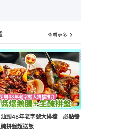
章
查看更多
汕頭48年老字號大排檔 必點醬
生醃拼盤超送飯