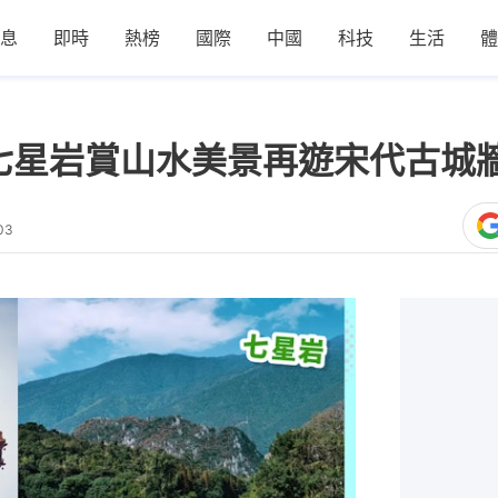
息
即時
熱榜
國際
中國
科技
生活
體
七星岩賞山水美景再遊宋代古城
03