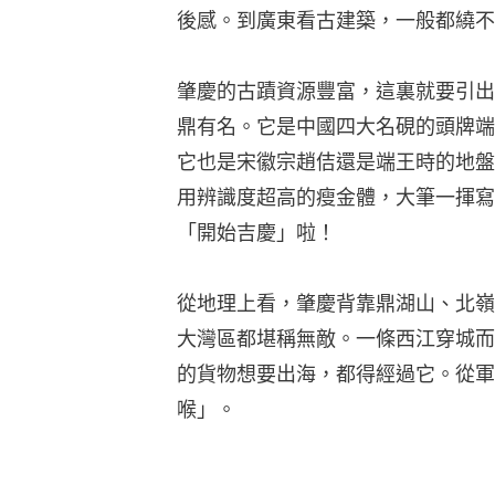
後感。到廣東看古建築，一般都繞不
肇慶的古蹟資源豐富，這裏就要引出
鼎有名。它是中國四大名硯的頭牌端
它也是宋徽宗趙佶還是端王時的地盤
用辨識度超高的瘦金體，大筆一揮寫
「開始吉慶」啦！
從地理上看，肇慶背靠鼎湖山、北嶺
大灣區都堪稱無敵。一條西江穿城而
的貨物想要出海，都得經過它。從軍
喉」。