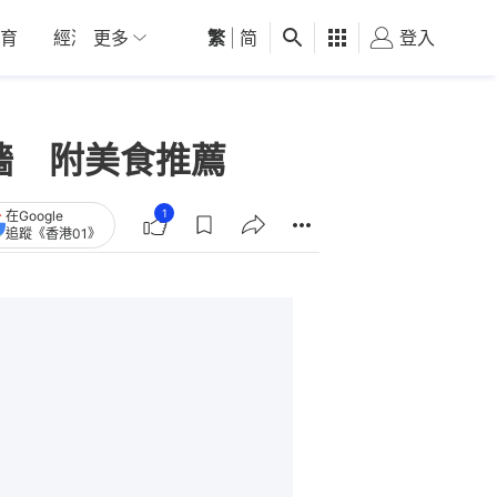
育
經濟
更多
01深圳
繁
觀點
|
简
健康
好食玩飛
登入
女
牆 附美食推薦
1
在Google
追蹤《香港01》