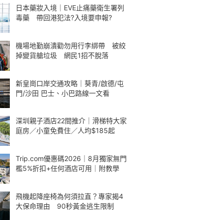
日本藥妝入境｜EVE止痛藥衛生署列
毒藥 帶回港犯法?入境要申報?
機場地勤崩潰勸勿用行李綁帶 被絞
掉變貨艙垃圾 網民1招不脫落
新皇崗口岸交通攻略｜葵青/啟德/屯
門/沙田 巴士、小巴路線一文看
深圳親子酒店22間推介｜滑梯特大家
庭房／小童免費住／人均$185起
Trip.com優惠碼2026｜8月獨家無門
檻5%折扣+任何酒店可用｜附教學
飛機起降座椅為何須拉直？專家揭4
大保命理由 90秒黃金逃生限制