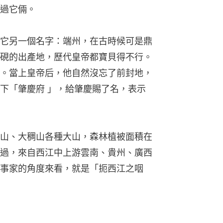
過它倆。
它另一個名字：端州，在古時候可是鼎
硯的出產地，歷代皇帝都寶貝得不行。
。當上皇帝后，他自然沒忘了前封地，
下「肇慶府 」，給肇慶賜了名，表示
山、大稠山各種大山，森林植被面積在
過，來自西江中上游雲南、貴州、廣西
事家的角度來看，就是「扼西江之咽