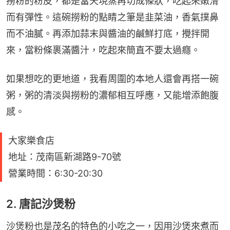
撈粉的粉皮，都是當天現蒸再切成條狀，吃起來嫩滑
而有彈性。這碗撈粉的點睛之筆是韭菜油，香氣撲鼻
而不油膩。再添加蒜末與醬油的鹹鮮打底，攪拌開
來，當粉條裹滿醬汁，吃起來簡直不要太過癮。
如果想吃的更地道，我看周圍的本地人還會再搭一碗
粥，粥的清淡與撈粉的濃郁相互呼應，又能增添飽腹
感。
大家樂食店
地址：茂南區新湖路9-70號
營業時間：6:30-20:30
2. 唐記沙煲粉
沙煲粉也是茂名的特色的小吃之一，因用沙煲來煮而