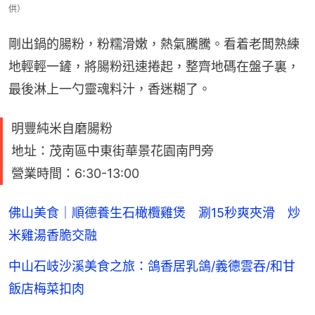
供）
剛出鍋的腸粉，粉糯滑嫩，熱氣騰騰。看着老闆熟練
地輕輕一鏟，將腸粉迅速捲起，整齊地碼在盤子裏，
最後淋上一勺靈魂料汁，香迷糊了。
明豐純米自磨腸粉
地址：茂南區中東街華景花園南門旁
營業時間：6:30-13:00
佛山美食｜順德養生石橄欖雞煲 涮15秒爽夾滑 炒
米雞湯香脆交融
中山石岐沙溪美食之旅：鴿香居乳鴿/義德雲吞/和甘
飯店梅菜扣肉