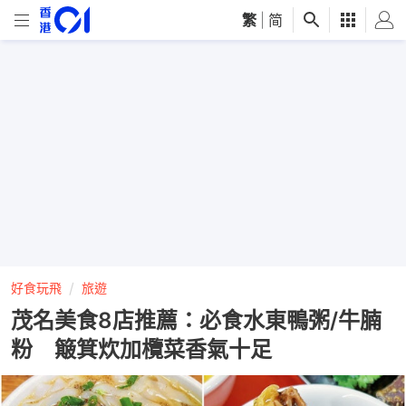
繁
|
简
好食玩飛
旅遊
茂名美食8店推薦：必食水東鴨粥/牛腩
粉 簸箕炊加欖菜香氣十足