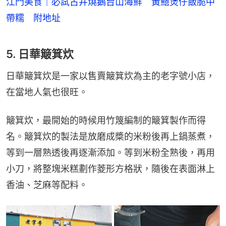
江門美食｜必試古井燒鵝台山海鮮 黃鱔煲仔飯脆中
帶糯 附地址
5. 日華簸箕炊
日華簸箕炊是一家以售賣簸箕炊為主的老字號小店，
在當地人氣也很旺。
簸箕炊，最開始的時候用竹篾編制的簸箕製作而得
名。簸箕炊的製法是放磨成槳的米粉後再上鍋蒸煮，
等到一層熟透後再逐漸添加。等到米粉全熟後，再用
小刀，將整塊米糕劃作菱形方格狀，隨後在表面淋上
香油、芝麻等配料。