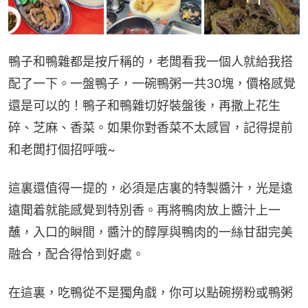
鴨子和鴨雜都是按斤稱的，老闆看我一個人就給我搭
配了一下。一盤鴨子，一碗鴨粥一共30塊，價格感覺
還是可以的！鴨子和鴨雜切好裝盤後，再撒上花生
碎、芝麻、香菜。如果你對香菜不太感冒，記得提前
和老闆打個招呼哦~
這裏還值得一提的，必須是店裏的特製醬汁，光是遠
遠聞着就能感覺到特別香。再將鴨肉放上醬汁上一
蘸，入口的瞬間，醬汁的醇厚與鴨肉的一絲甘甜完美
融合，配合得恰到好處。
在這裏，吃鴨從不是獨角戲，你可以點碗撈粉或鴨粥