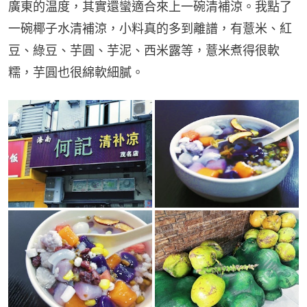
廣東的温度，其實還蠻適合來上一碗清補涼。我點了
一碗椰子水清補涼，小料真的多到離譜，有薏米、紅
豆、綠豆、芋圓、芋泥、西米露等，薏米煮得很軟
糯，芋圓也很綿軟細膩。