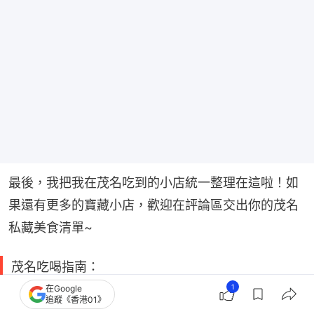
最後，我把我在茂名吃到的小店統一整理在這啦！如
果還有更多的寶藏小店，歡迎在評論區交出你的茂名
私藏美食清單~
茂名吃喝指南：
1. 大家樂食店
1
在Google
追蹤《香港01》
2. 唐記沙煲粉