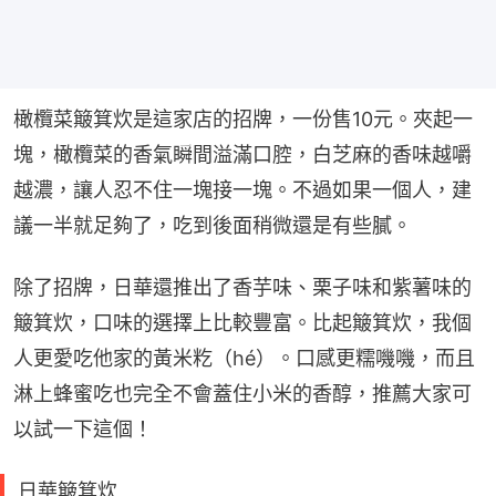
橄欖菜簸箕炊是這家店的招牌，一份售10元。夾起一
塊，橄欖菜的香氣瞬間溢滿口腔，白芝麻的香味越嚼
越濃，讓人忍不住一塊接一塊。不過如果一個人，建
議一半就足夠了，吃到後面稍微還是有些膩。
除了招牌，日華還推出了香芋味、栗子味和紫薯味的
簸箕炊，口味的選擇上比較豐富。比起簸箕炊，我個
人更愛吃他家的黃米籺（hé）。口感更糯嘰嘰，而且
淋上蜂蜜吃也完全不會蓋住小米的香醇，推薦大家可
以試一下這個！
日華簸箕炊