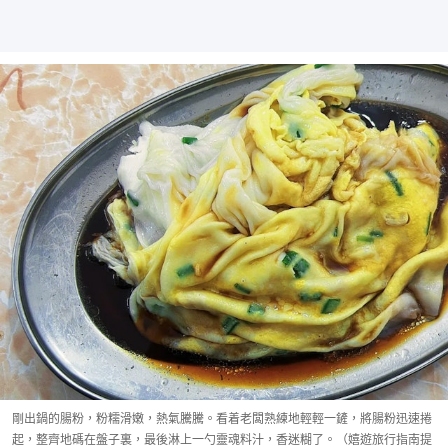
剛出鍋的腸粉，粉糯滑嫩，熱氣騰騰。看着老闆熟練地輕輕一鏟，將腸粉迅速捲
起，整齊地碼在盤子裏，最後淋上一勺靈魂料汁，香迷糊了。（嬉遊旅行指南提