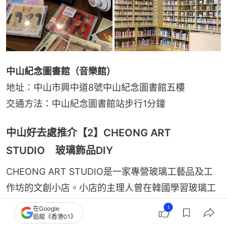
中山紀念圖書館（音樂館）
地址：中山市興中道8號中山紀念圖書館五樓
交通方法：中山紀念圖書館站步行1分鐘
中山好去處推介【2】CHEONG ART
STUDIO 玻璃飾品DIY
CHEONG ART STUDIO是一家專營玻璃工藝品及工
作坊的文創小店。小店的主理人曾在韓國學習玻璃工
藝，後來開設工作室售賣玻璃工藝飾品及舉辦工作
1
在Google
追蹤《香港01》
坊，吸引不少當地人前往！主理人會一步一步協助教