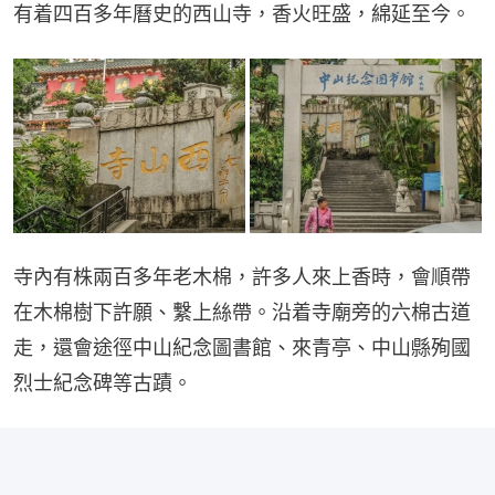
有着四百多年曆史的西山寺，香火旺盛，綿延至今。
寺內有株兩百多年老木棉，許多人來上香時，會順帶
在木棉樹下許願、繫上絲帶。沿着寺廟旁的六棉古道
走，還會途徑中山紀念圖書館、來青亭、中山縣殉國
烈士紀念碑等古蹟。