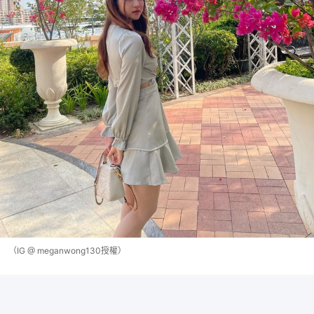
（IG @ meganwong130授權）