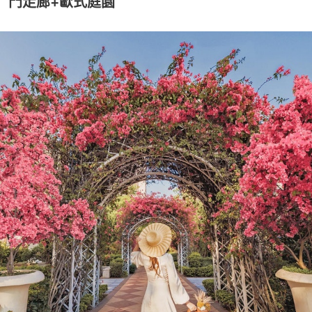
門走廊+歐式庭園