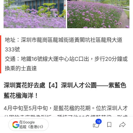
地址：深圳市龍崗區龍城街道黃閣坑社區龍飛大道
333號
交通：地鐵16號線大運中心站C口出，步行20分鐘或
換乘的士直達
深圳賞花好去處【4】深圳人才公園——紫藍色
藍花楹海洋！
4月中旬至5月中旬，是藍花楹的花期。位於深圳人才
公園的袁庚雕像附近，種植了約30多棵藍花楹，形成
16
在Google
一片紫藍色的海洋。除了在樹下仰拍，另一個推介的
追蹤《香港01》