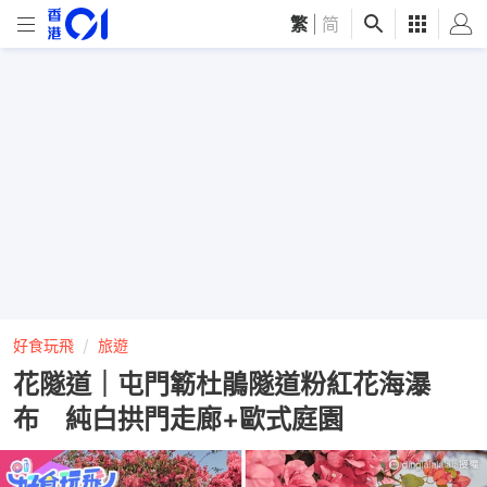
繁
|
简
好食玩飛
旅遊
花隧道｜屯門簕杜鵑隧道粉紅花海瀑
布 純白拱門走廊+歐式庭園