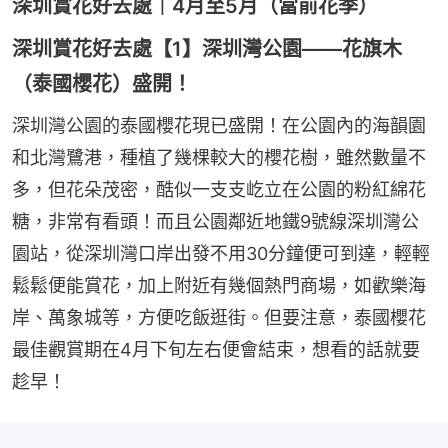
深圳賞花好去處｜4月至5月（當前花季）
深圳賞花好去處【1】深圳灣公園——花旗木
（泰國櫻花）盛開！
深圳灣公園的泰國櫻花現已盛開！在公園內的海韻園
和北灣鷺港，種植了幾棵較大的櫻花樹，雖然數量不
多，但花朵茂密，酷似一支支屹立在公園的粉紅綿花
糖，非常有看頭！而且公園鄰近地鐵9號線深圳灣公
園站，從深圳灣口岸出發不用30分鐘便可到達，輕輕
鬆鬆便能賞花，加上附近有幾個熱門商場，如歡樂海
岸、萬象城等，方便吃飯逛街。但要注意，泰國櫻花
最佳觀賞期在4月下旬左右便會結束，想看的話就要
趁早！