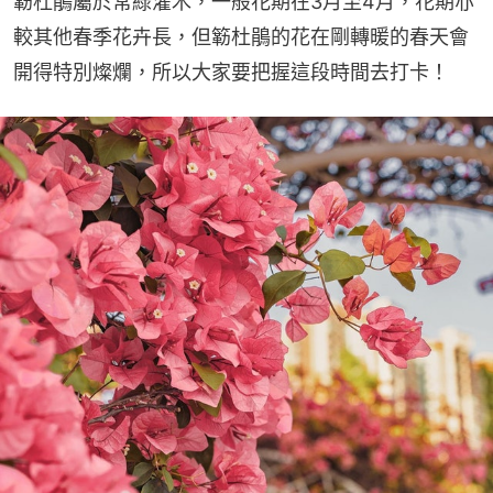
簕杜鵑屬於常綠灌木，一般花期在3月至4月，花期亦
較其他春季花卉長，但簕杜鵑的花在剛轉暖的春天會
開得特別燦爛，所以大家要把握這段時間去打卡！