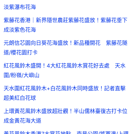
淡紫瀑布花海
紫藤花香港｜新界隱世農莊紫藤花盛放！紫藤花垂下
成淡紫色花海
元朗信芯園向日葵花海盛放！新品種開花 紫藤花隧
道/櫻花園打卡
紅花風鈴木盛開！4大紅花風鈴木賞花好去處 天水
圍/粉嶺/大嶼山
天水圍紅花風鈴木+白花風鈴木同時盛放！記者直擊
超美紅白花球
上環黃花風鈴木盛放超壯觀！半山儒林臺復古打卡位
成金黃花海大道
黃花風鈴木香港7大賞花地點 南昌公園/將軍澳/上環