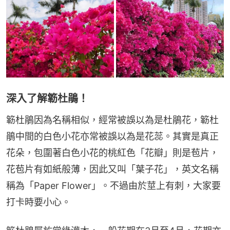
深入了解簕杜鵑！
簕杜鵑因為名稱相似，經常被誤以為是杜鵑花，簕杜
鵑中間的白色小花亦常被誤以為是花蕊。其實是真正
花朵，包圍著白色小花的桃紅色「花瓣」則是苞片，
花苞片有如紙般薄，因此又叫「葉子花」，英文名稱
稱為「Paper Flower」。不過由於莖上有刺，大家要
打卡時要小心。