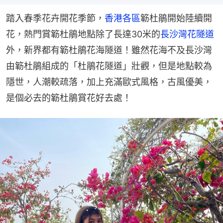
踏入春季花卉開花季節，
香港各區
簕杜鵑開始陸續開
花，熱門賞簕杜鵑地點除了長達30米的
長沙灣花隧道
外，新界都有簕杜鵑花海隧道！雖然花海不及長沙灣
由簕杜鵑組成的「杜鵑花隧道」壯觀，但是地點較為
隱世，人潮較疏落，加上充滿歐式風格，古風優美，
是個必去的簕杜鵑賞花好去處！