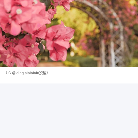
（IG @ dinglalalalala授權）