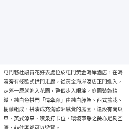
屯門簕杜鵑賞花好去處位於屯門黃金海岸酒店，在海
濱旁有條歐式拱門走廊，從黃金海岸酒店正門進入，
走落一層就進入花園，整個步入眼簾，庭園裝飾精
緻，純白色拱門「情牽廊」由純白藤架、西式盆栽、
樹藤組成，拼湊成充滿歐洲感覺的庭園，還設有南瓜
車、英式涼亭、噴泉打卡位，環境寧靜之餘亦足夠空
曠，非住客都可以遊覽。