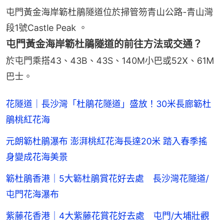
屯門黃金海岸簕杜鵑隧道位於掃管笏青山公路-青山灣
段1號Castle Peak 。
屯門黃金海岸簕杜鵑隧道的前往方法或交通？
於屯門乘搭43、43B、43S、140M小巴或52X、61M
巴士。
花隧道｜長沙灣「杜鵑花隧道」盛放！30米長廊簕杜
鵑桃紅花海
元朗簕杜鵑瀑布 澎湃桃紅花海長達20米 踏入春季搖
身變成花海美景
簕杜鵑香港｜5大簕杜鵑賞花好去處 長沙灣花隧道/
屯門花海瀑布
紫藤花香港｜4大紫藤花賞花好去處 屯門/大埔壯觀