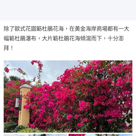
除了歐式花園簕杜鵑花海，在黃金海岸商場都有一大
幅簕杜鵑瀑布，大片簕杜鵑花海傾瀉而下，十分澎
拜！