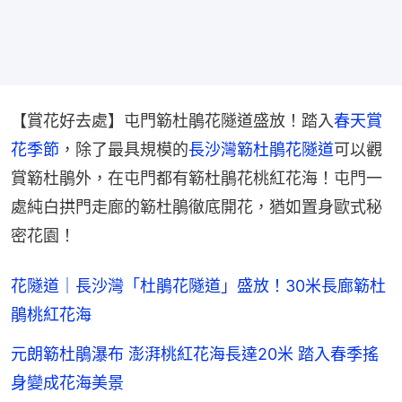
【賞花好去處】屯門簕杜鵑花隧道盛放！踏入
春天賞
花季節
，除了最具規模的
長沙灣簕杜鵑花隧道
可以觀
賞簕杜鵑外，在屯門都有簕杜鵑花桃紅花海！屯門一
處純白拱門走廊的簕杜鵑徹底開花，猶如置身歐式秘
密花園！
花隧道｜長沙灣「杜鵑花隧道」盛放！30米長廊簕杜
鵑桃紅花海
元朗簕杜鵑瀑布 澎湃桃紅花海長達20米 踏入春季搖
身變成花海美景