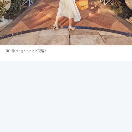
（IG @ dinglalalalala授權）