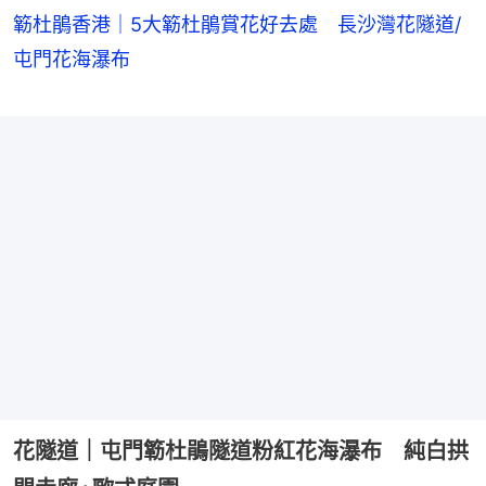
簕杜鵑香港｜5大簕杜鵑賞花好去處 長沙灣花隧道/
屯門花海瀑布
花隧道｜屯門簕杜鵑隧道粉紅花海瀑布 純白拱