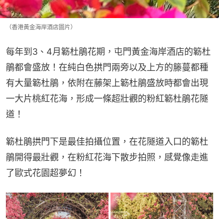
（香港黃金海岸酒店圖片）
每年到3、4月簕杜鵑花期，屯門黃金海岸酒店的簕杜
鵑都會盛放！在純白色拱門兩旁以及上方的籐蔓都種
有大量簕杜鵑，依附在藤架上簕杜鵑盛放時都會出現
一大片桃紅花海，形成一條超壯觀的粉紅簕杜鵑花隧
道！
簕杜鵑拱門下是最佳拍攝位置，在花隧道入口的簕杜
鵑開得最壯觀，在粉紅花海下散步拍照，感覺像走進
了歐式花園超夢幻！