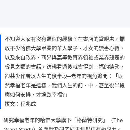
不知道大家有沒有類似的經驗？在書店的當眼處，擺
放不少哈佛大學畢業的華人學子、才女的讀書心得，
以及來自政界、商界與高等教育界領袖或業界翹楚的
睿見之類的書籍，彷彿看過後就會得到幸福的鑰匙，
卻甚少作者以人生的後半段─老年的視角追問：「既
然幸福老年是這樣，我們人生的前、中，甚至後半段
應如何安排，才達致幸福?」
撰文：程兆成
研究幸福老年的哈佛大學旗下「格蘭特研究」（The 
Grant Study）的跟蹤及研究結果無疑更有說服力。