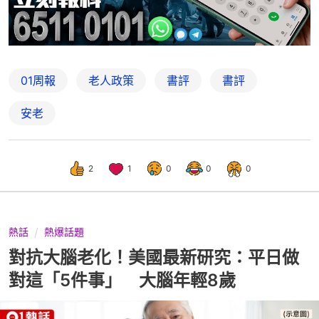
01周報
老人政策
書評
書評
安老
2
1
0
0
0
熱話
熱爆話題
對抗大腦老化！美國最新研究：平日做
對這「5件事」 大腦年輕8歲