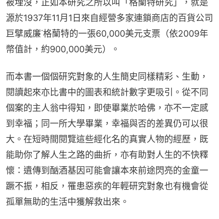
被埋沒，正如本研究之所以叫「格蘭特研究」，就是
源於1937年11月1日來自經營多家連鎖商店的百貨公司
巨擘威廉˙格蘭特的一張60,000美元支票（依2009年
幣值計，約900,000美元）。
而本書一個個研究對象的人生簡史同樣精彩、生動，
閱讀起來亦比書中的圖表和統計數字更吸引。從不同
個案的主人翁中得知，即使畢業於哈佛，亦不一定感
到幸福；同一所大學畢業，幸福與否的差異仍可以很
大。在短時間閱覽這些經化名的真實人物的經歷，既
能助你了解人生之路的曲折，亦有助對人生的不快釋
懷：遺傳到酗酒基因可能會讓本來前途閃亮的金童一
蹶不振，相反，罹患惡疾的年輕研究對象也有機會從
孤單無助的生活中獲解救出來。