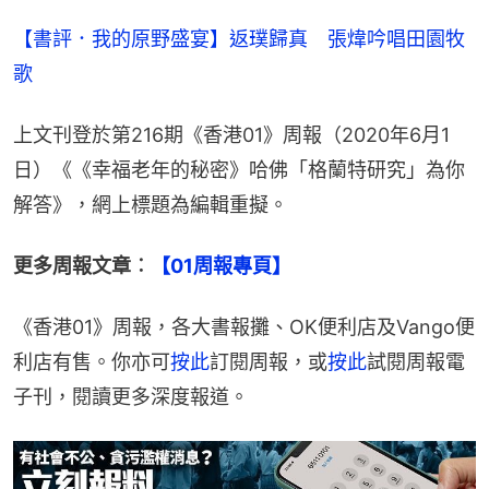
【書評．我的原野盛宴】返璞歸真　張煒吟唱田園牧
歌
上文刊登於第216期《香港01》周報（2020年6月1
日）《《幸福老年的秘密》哈佛「格蘭特研究」為你
解答》，網上標題為編輯重擬。
更多周報文章︰
【01周報專頁】
《香港01》周報，各大書報攤、OK便利店及Vango便
利店有售。你亦可
按此
訂閱周報，或
按此
試閱周報電
子刊，閱讀更多深度報道。