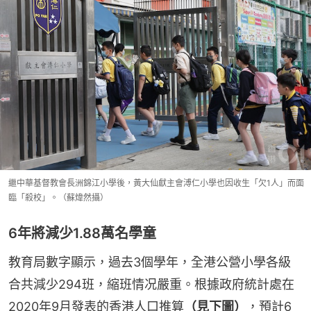
繼中華基督教會長洲錦江小學後，黃大仙獻主會溥仁小學也因收生「欠1人」而面
臨「殺校」。（蘇煒然攝）
6年將減少1.88萬名學童
教育局數字顯示，過去3個學年，全港公營小學各級
合共減少294班，縮班情况嚴重。根據政府統計處在
2020年9月發表的香港人口推算
（見下圖）
，預計6