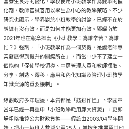
堂發生良好的變化，學校使用小班教學作為變革的催
化劑，教師嘗試善用以學生為中心的教學策略。不少
研究也顯示，學界對於小班教學的討論，已經不在於
糾纏有沒有效，而是如何才能更加有效。鄧耀南於
2021年也在報章撰寫《小班教學：為誰辛苦？為誰
忙？》強調，「小班教學作為一個契機，是讓老師專
業發展得到提升的關鍵所在」，而當中少不了建立一
個能夠「促使學校領導、中層管理人員和教師擷取、
分享、創造、遷移、應用和內化知識及管理小班教學
知識資源的重要機制」。
綜觀政府多年理據，本質都是「錢銀作怪」。李國章
當年已經一再重申「小班教學耗用龐大資源」，更即
場粗略推算公共財政負擔——假設由2003/04學年開
始，把小一每班人數減少至25人，並按年推展至其他