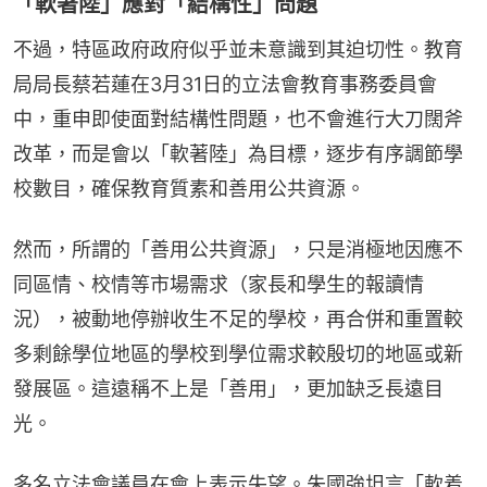
「軟著陸」應對「結構性」問題
不過，特區政府政府似乎並未意識到其迫切性。教育
局局長蔡若蓮在3月31日的立法會教育事務委員會
中，重申即使面對結構性問題，也不會進行大刀闊斧
改革，而是會以「軟著陸」為目標，逐步有序調節學
校數目，確保教育質素和善用公共資源。
然而，所謂的「善用公共資源」，只是消極地因應不
同區情、校情等市場需求（家長和學生的報讀情
況），被動地停辦收生不足的學校，再合併和重置較
多剩餘學位地區的學校到學位需求較殷切的地區或新
發展區。這遠稱不上是「善用」，更加缺乏長遠目
光。
多名立法會議員在會上表示失望。朱國強坦言「軟着