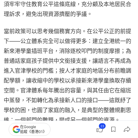
須牢牢守住教育公平這條底線，充分顧及本地居民合
理訴求，避免出現資源擠壓的爭議。
當前政策可以思考幾個務實方向。在公平公正的前提
下——公立體系完全可以做得更多：建立全港統一的
新來港學童插班平台，消除逐校叩門的制度摩擦；為
普通話家庭孩子提供中文銜接支援，讓語言不再成為
進入官津學校的門檻；按人才家庭的地區分布前瞻調
配學額，讓收縮中的學校以承接新來港學童換取存續
空間。官津體系每年騰出的容量，與其任由它在縮班
中蒸發，不如轉化為承接新人口的接口——這既紓了
學校的困，也圓了家庭的融入，是典型的整體規劃思
維：一個部門的難題，變成另一個部門的資源。
23
在Google
追蹤《香港01》
一座城市的競爭力，不只在於能否吸引人才前來工