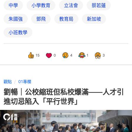
中學
小學教育
立法會
蔡若蓮
朱國強
鄧飛
教育局
新加坡
小班教學
15
0
4
1
3
觀點
01專欄
劉暢｜公校縮班但私校爆滿——人才引
進切忌陷入「平行世界」