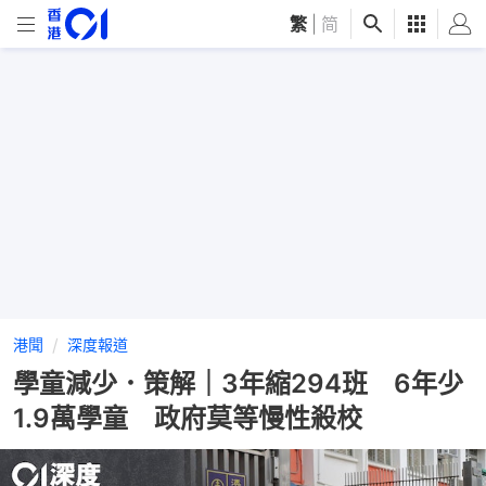
繁
|
简
港聞
深度報道
學童減少．策解｜3年縮294班 6年少
1.9萬學童 政府莫等慢性殺校