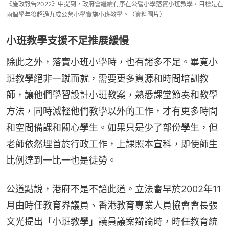
《施政報告2022》中提到，政府會繼續有序在公營小學落實小班教學，目標是在
兩個學年後超過九成公營小學實施小班教學。（資料圖片）
小班教學支援不足推展緩慢
除此之外，落實小班小學時，也有諸多不足。畢竟小
班教學絕非一蹴而就，需要更多資源和時間培訓教
師，讓他們學習設計小班教案，熟悉課堂節奏和教學
方法，同時減輕他們教學以外的工作，才有更多時間
和空間備課和關心學生。如果只是少了部份學生，但
老師依然埋首於行政工作，上課照本宣科，即使師生
比例達到一比一也是徒勞。
公道點說，港府不是不諳此道。立法會早於2002年11
月由時任教育界議員、香港教育專業人員協會會長張
文光提出「小班教學」議員議案辯論時，時任教育統