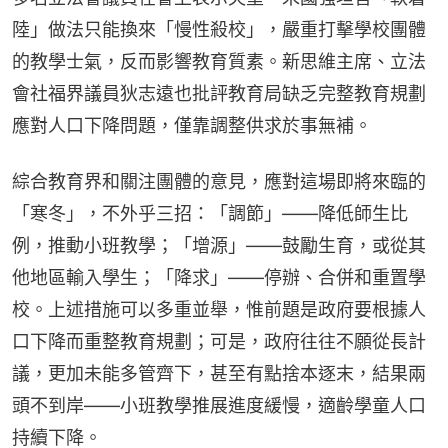
陸」做法只能換來「慢性殺校」，嚴重打擊學校團體
的教學士氣，反而影響教育質素。新思維主席、立法
會社福界議員狄志遠也批評教育局缺乏完整教育規劃
應對人口下降問題，僅靠調整供求於事無補。
綜合教育界和關注團體的意見，應對這場即將來臨的
「寒冬」，不外乎三招：「調節」——降低師生比
例，推動小班教學；「增源」——鼓勵生育，或從其
他地區輸入學生；「降求」——停辦、合併和重置學
校。上述措施可以多重並舉，惟前題是政府要根據人
口下降而重整教育規劃；可是，政府往往不願從長計
議，更加未能多管齊下，甚至有點捨本逐末，結果兩
頭不到岸——小班教學推展進度緩慢，適齡學童人口
持續下降。