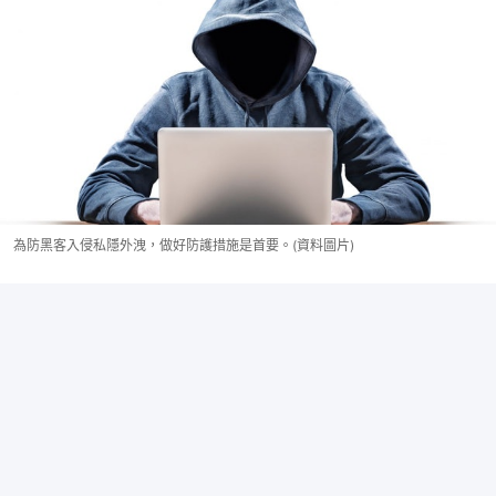
為防黑客入侵私隱外洩，做好防護措施是首要。(資料圖片)