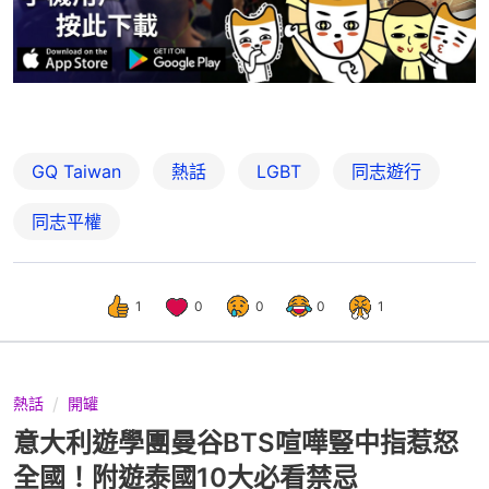
GQ Taiwan
熱話
LGBT
同志遊行
同志平權
1
0
0
0
1
熱話
開罐
意大利遊學團曼谷BTS喧嘩豎中指惹怒
全國！附遊泰國10大必看禁忌