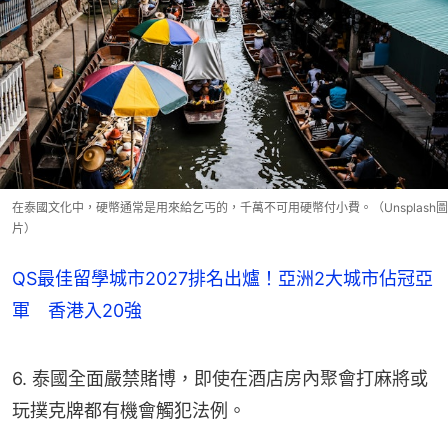
在泰國文化中，硬幣通常是用來給乞丐的，千萬不可用硬幣付小費。（Unsplash圖
片）
QS最佳留學城市2027排名出爐！亞洲2大城市佔冠亞
軍 香港入20強
6. 泰國全面嚴禁賭博，即使在酒店房內聚會打麻將或
玩撲克牌都有機會觸犯法例。
7. 超市與便利店只會在11:00至14:00及17:00至24:00