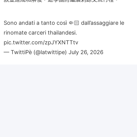
Sono andati a tanto così 🤏🏻 dall’assaggiare le
rinomate carceri thailandesi.
pic.twitter.com/zpJYXNTTtv
— TwittiPè (@latwittipe)
July 26, 2026