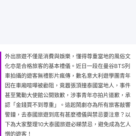
外出旅遊不僅是消費與娛樂，懂得尊重當地的風俗文
化亦是合格旅客的基本禮儀。近日一段在曼谷BTS列
車拍攝的遊客無禮影片瘋傳，數名意大利遊學團青年
因在車廂喧嘩被勸阻，竟囂張頂撞泰國當地人，事件
甚至驚動大使館公開致歉，涉事青年亦拍片道歉，承
認「金錢買不到尊重」。這起鬧劇亦為所有旅客敲響
警鐘，去泰國旅遊到底有甚麼禮儀與禁忌要注意？以
下為大家整理10大泰國旅遊必睇禁忌，避免成為乞人
憎的遊客！