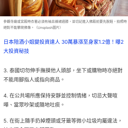
參觀寺廟或宮殿時衣著必須有袖且褲裙過膝，並切記進入佛殿前要先脫鞋，拍照時
絕對不能攀爬佛像。（Unsplash圖片）
日本陪酒小姐變投資達人 30萬暴漲至身家1.2億！曝2
大投資秘技
3. 泰國切勿伸手撫摸他人頭部，坐下或購物時亦絕對
不能用腳指人或指向商品。
4. 在公共場所應保持安靜並控制情緒，切忌大聲喧
嘩、當眾吵架或隨地吐痰。
5. 在街上隨手扔掉煙頭或牙籤等微小垃圾均屬違法，
被查獲會面臨定額罰款。