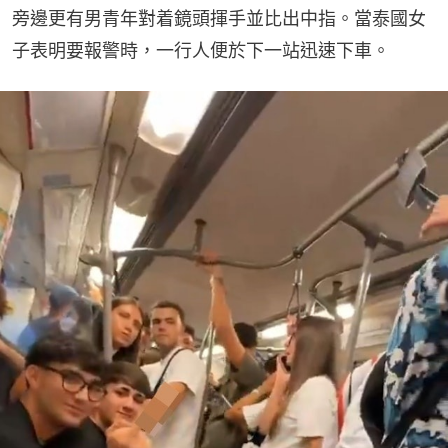
旁邊更有男青年對着鏡頭揮手並比出中指。當泰國女
子表明要報警時，一行人便於下一站迅速下車。