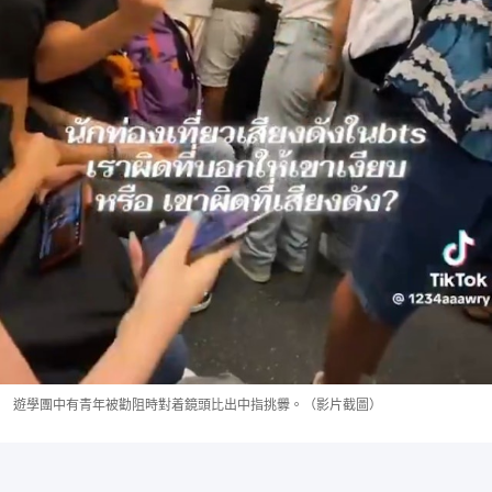
遊學團中有青年被勸阻時對着鏡頭比出中指挑釁。（影片截圖）