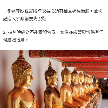
1. 參觀寺廟或宮殿時衣著必須有袖且褲裙過膝，並切
記進入佛殿前要先脫鞋。
2. 拍照時絕對不能攀爬佛像，女性亦嚴禁與僧侶有任
何肢體接觸。