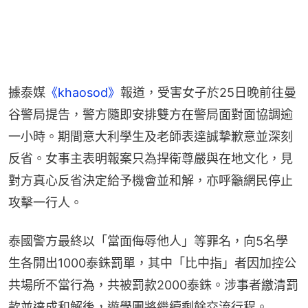
據泰媒
《khaosod》
報道，受害女子於25日晚前往曼
谷警局提告，警方隨即安排雙方在警局面對面協調逾
一小時。期間意大利學生及老師表達誠摯歉意並深刻
反省。女事主表明報案只為捍衛尊嚴與在地文化，見
對方真心反省決定給予機會並和解，亦呼籲網民停止
攻擊一行人。
泰國警方最終以「當面侮辱他人」等罪名，向5名學
生各開出1000泰銖罰單，其中「比中指」者因加控公
共場所不當行為，共被罰款2000泰銖。涉事者繳清罰
款並達成和解後，遊學團將繼續剩餘交流行程。