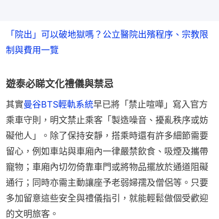
「院出」可以破地獄嗎？公立醫院出殯程序、宗教限
制與費用一覽
遊泰必睇文化禮儀與禁忌
其實
曼谷BTS輕軌系統
早已將「禁止喧嘩」寫入官方
乘車守則，明文禁止乘客「製造噪音、擾亂秩序或妨
礙他人」。除了保持安靜，搭乘時還有許多細節需要
留心，例如車站與車廂內一律嚴禁飲食、吸煙及攜帶
寵物；車廂內切勿倚靠車門或將物品擺放於通道阻礙
通行；同時亦需主動讓座予老弱婦孺及僧侶等。只要
多加留意這些安全與禮儀指引，就能輕鬆做個受歡迎
的文明旅客。