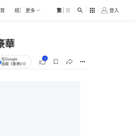
育
經濟
更多
01深圳
繁
觀點
|
简
健康
好食玩飛
登入
女
豪華
3
在Google
追蹤《香港01》