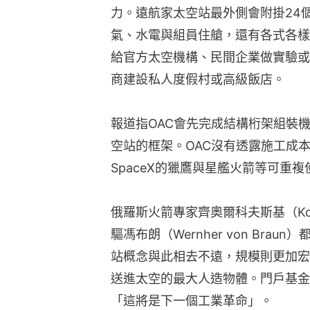
力。遠航家太空站最外側會附掛24
氣、水電與組員住艙，還有各式各樣
給官方太空機構、民間企業做實驗或
商建設私人度假村或高級飯店。
報道指OAC會先完成結構桁架組裝機
空站的框架。OAC沒有透露施工成
SpaceX的獵鷹與星艦火箭等可重
俄羅斯火箭專家齊奧爾科夫斯基（Konsta
驅馮布朗（Wernher von Br
站概念與此相去不遠，規模則更加宏
送進太空的最大人造物體。門戶基金會創
「這將是下一個工業革命」。