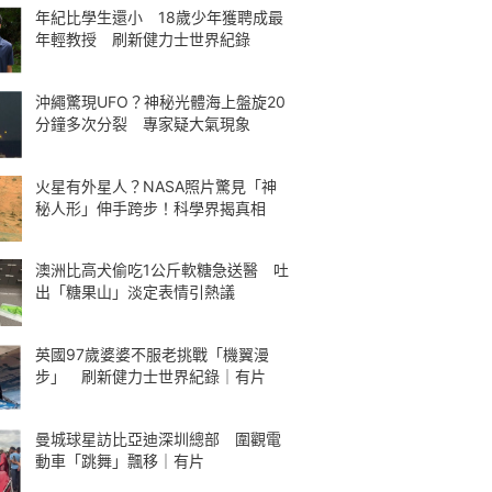
年紀比學生還小 18歲少年獲聘成最
年輕教授 刷新健力士世界紀錄
沖繩驚現UFO？神秘光體海上盤旋20
分鐘多次分裂 專家疑大氣現象
火星有外星人？NASA照片驚見「神
秘人形」伸手跨步！科學界揭真相
澳洲比高犬偷吃1公斤軟糖急送醫 吐
出「糖果山」淡定表情引熱議
英國97歲婆婆不服老挑戰「機翼漫
步」 刷新健力士世界紀錄｜有片
曼城球星訪比亞迪深圳總部 圍觀電
動車「跳舞」飄移｜有片