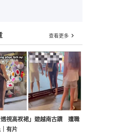
章
查看更多
着透視高衩裙」遊越南古蹟 遭職
退｜有片