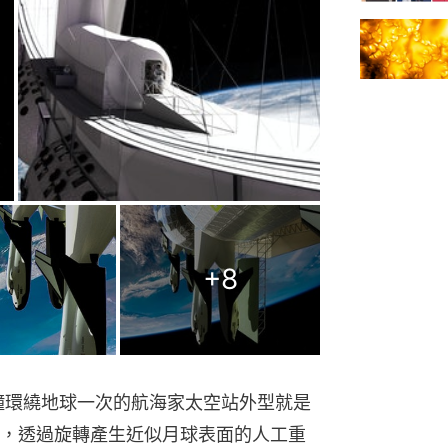
+
8
分鐘環繞地球一次的航海家太空站外型就是
，透過旋轉產生近似月球表面的人工重