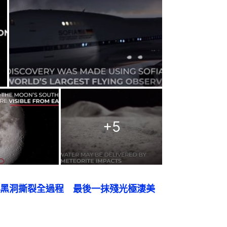
+
5
黑洞撕裂全過程　最後一抹殘光極淒美