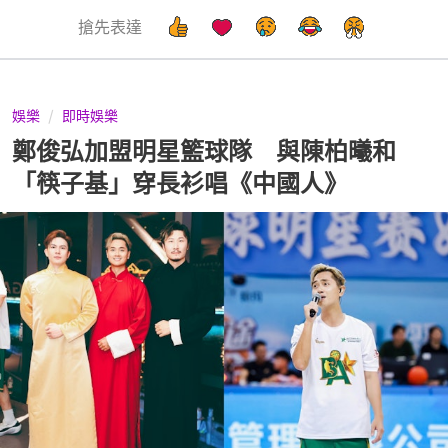
搶先表達
娛樂
即時娛樂
鄭俊弘加盟明星籃球隊 與陳柏曦和
「筷子基」穿長衫唱《中國人》