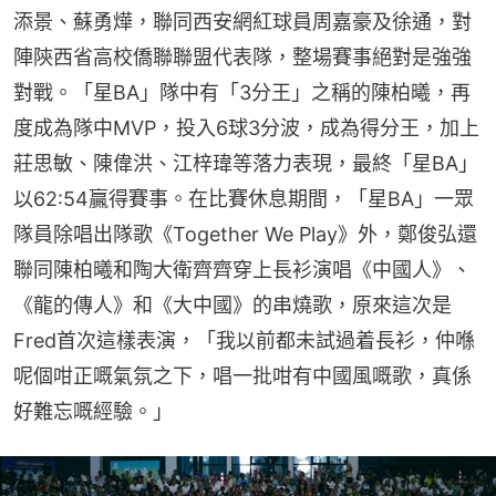
添景、蘇勇燁，聯同西安網紅球員周嘉豪及徐通，對
陣陝西省高校僑聯聯盟代表隊，整場賽事絕對是強強
對戰。「星BA」隊中有「3分王」之稱的陳柏曦，再
度成為隊中MVP，投入6球3分波，成為得分王，加上
莊思敏、陳偉洪、江梓瑋等落力表現，最終「星BA」
以62:54贏得賽事。在比賽休息期間，「星BA」一眾
隊員除唱出隊歌《Together We Play》外，鄭俊弘還
聯同陳柏曦和陶大衛齊齊穿上長衫演唱《中國人》、
《龍的傳人》和《大中國》的串燒歌，原來這次是
Fred首次這樣表演，「我以前都未試過着長衫，仲喺
呢個咁正嘅氣氛之下，唱一批咁有中國風嘅歌，真係
好難忘嘅經驗。」