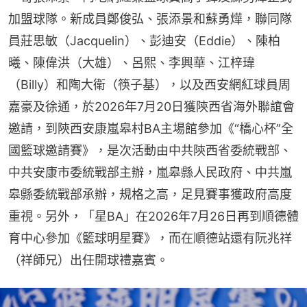
加盟球隊。新成員鄭俊弘、張添景和蘇勇燁，聯同隊
員莊思敏（Jacquelin）、彭迪安（Eddie）、陳柏
曦、陳偉洪（大雄）、呂熙、李興華、江梓瑋
（Billy）和陶大衛（筷子基），以及西安網紅球員周
嘉豪及徐通，於2026年7月20日獲陝西省海外聯誼會
邀請，到陝西安康嵐皋村BA主場館參加《“橋心杯”全
國籃球邀請賽》，是次活動由中共陝西省委統戰部、
中共安康市委統戰部主辦，嵐皋縣人民政府、中共嵐
皋縣委統戰部承辦，規格之高，足見賽事獲政府高度
重視。另外，「星BA」在2026年7月26日再到順德體
育中心參加《籃球明星賽》，而在順德站還有阮兆祥
（祥師兄）出任開球禮嘉賓。