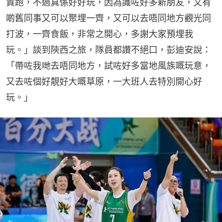
責跑，不過真係好好玩，因為識咗好多新朋友，又有
啲舊同事又可以聚埋一齊，又可以去唔同地方觀光同
打波，一齊食飯，非常之開心，多謝大家預埋我
玩。」談到陝西之旅，隊員都讚不絕口，彭迪安說：
「帶咗我哋去唔同地方，試咗好多當地風族嘅玩意，
又去咗個好靚好大嘅草原，一大班人去特別開心好
玩。」