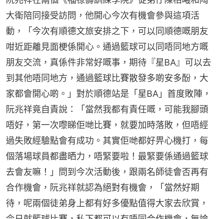
大衛陪同接受訪問，他開心今次有機會參與這項活
動，「今次有順德文旅安排之下，可以同順德嘅朋友
咁近距離見面梗係開心。通過籃球可以同唔同地方嘅
朋友交流，真係件非常好嘅事，期待『星BA』可以去
到其他唔同地方，通過籃球比賽散發多啲安多酚，大
家都會開心啲。」對於順德站是「星BA」首度敗陣，
阮兆祥竟自責說：「當然我都有責任嘅，可能我腳頭
唔好，第一次嚟睇佢哋比賽，就要加時落敗，但唔經
過失敗經驗點會有成功。其實佢哋都好畀心機打，每
個落場球員都盡晒力，唔緊要啦！最緊要係通過籃球
去會友嘛！」問到今次活動後，跟兩名師徒會否再有
合作機會，阮兆祥就認為絕對有機會，「當然好期
待，呢兩個徒弟身上都有好多優點值得大家去欣賞，
今日就籃球比賽，私下都可以有唔同合作機會，無論