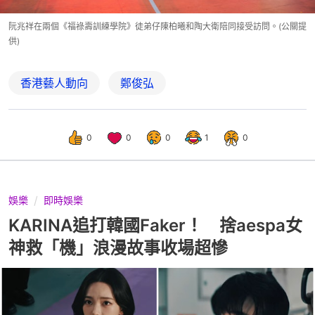
阮兆祥在兩個《福祿壽訓練學院》徒弟仔陳柏曦和陶大衛陪同接受訪問。(公關提
供)
香港藝人動向
鄭俊弘
0
0
0
1
0
娛樂
即時娛樂
KARINA追打韓國Faker！ 捨aespa女
神救「機」浪漫故事收場超慘