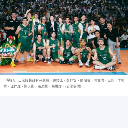
「星BA」出席隊員計有莊思敏、鄭俊弘、彭迪安、陳柏曦、陳偉洪、呂熙、李興
華、江梓瑋、陶大衛、張添景、蘇勇燁。(公關提供)