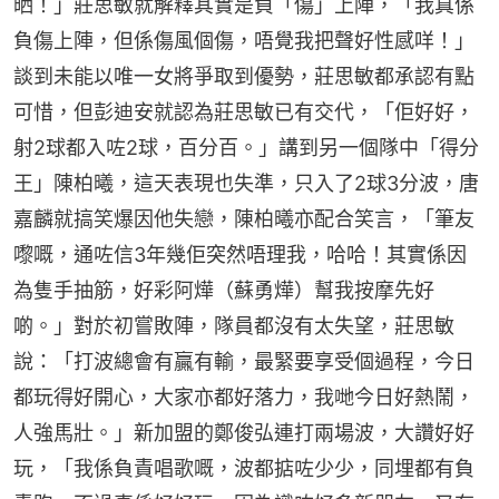
晒！」莊思敏就解釋其實是負「傷」上陣，「我真係
負傷上陣，但係傷風個傷，唔覺我把聲好性感咩！」
談到未能以唯一女將爭取到優勢，莊思敏都承認有點
可惜，但彭迪安就認為莊思敏已有交代，「佢好好，
射2球都入咗2球，百分百。」講到另一個隊中「得分
王」陳柏曦，這天表現也失準，只入了2球3分波，唐
嘉麟就搞笑爆因他失戀，陳柏曦亦配合笑言，「筆友
嚟嘅，通咗信3年幾佢突然唔理我，哈哈！其實係因
為隻手抽筋，好彩阿燁（蘇勇燁）幫我按摩先好
啲。」對於初嘗敗陣，隊員都沒有太失望，莊思敏
說：「打波總會有贏有輸，最緊要享受個過程，今日
都玩得好開心，大家亦都好落力，我哋今日好熱鬧，
人強馬壯。」新加盟的鄭俊弘連打兩場波，大讚好好
玩，「我係負責唱歌嘅，波都掂咗少少，同埋都有負