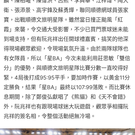
麟、陳柏曦、陳偉洪、呂熙、李興華、江梓瑋、陶大
衛、張添景、高宇鋒及蘇勇燁，聯同順德網球員張家
寶，出戰順德文旅明星隊。雖然當日撞正颱風「紅
霞」來襲，令交通大受影響，不少已買門票球迷未能
到場支持，但有阮兆祥出任開球禮嘉賓，搞笑的他深
得現場觀眾歡迎，令現場氣氛升溫。由於兩隊球隊也
有女隊員，所以「星BA」今次未能利用莊思敏「雙倍
分」的優勢，與順德文旅明星隊比賽分數一直咬得好
緊，4局後打成95:95平手，要加時作賽，以黃金11分
定勝負，結果「星BA」最終以107:99落敗。而比賽休
息期間，除了鄭俊弘獻唱了《熊貓》和《天不會錯》
外，阮兆祥也有跟現場球迷大玩遊戲，觀眾爭相攞阮
兆祥的簽名相，令整個活動絕無冷場。