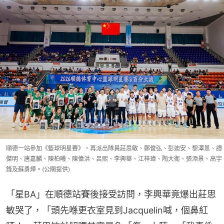
順德一站參加《籃球明星賽》，再派出隊員莊思敏、鄭俊弘、彭迪安、黎澤恩、譚
傑明、唐嘉麟、陳柏曦、陳偉洪、呂熙、李興華、江梓瑋、陶大衛、張添景、高宇
鋒及蘇勇燁。(公關提供)
「星BA」在順德站賽後接受訪問，李興華竟爆出莊思
敏哭了，「頭先喺更衣室見到Jacquelin喊，個鼻紅