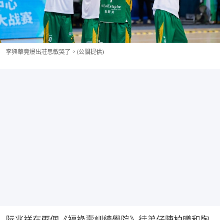
李興華竟爆出莊思敏哭了。(公關提供)
阮兆祥在兩個《福祿壽訓練學院》徒弟仔陳柏曦和陶