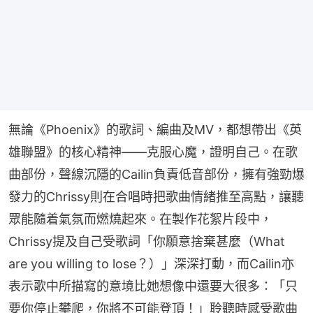
無論《Phoenix》的歌詞、編曲及MV，都想帶出《英
雄聯盟》的核心精神——克服心魔，證明自己。在歌
曲部份，聲線沉隱的Cailin負責低音部份，擁有強勁爆
發力的Chrissy則在合唱時把歌曲情緒推至高點，讓聽
眾能隨着氣氛而燃燒起來。在製作花絮片段中，
Chrissy提及自己受歌詞「你願意捨棄甚麼（What 
are you willing to lose？）」深深打動，而Cailin亦
表示歌中所描寫的意境比她想像中還要大很多：「只
要你停止攀爬，你將不可能登頂！」聆聽時感受歌曲