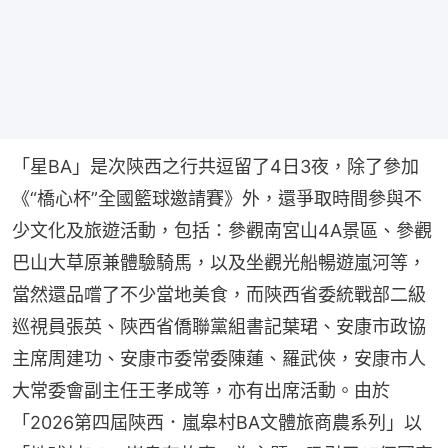
「星BA」是次陝西之行共逗留了4日3夜，除了參加
《“橋心杯”全國籃球邀請賽》外，還爭取時間參與不
少文化及旅遊活動，包括：參觀南宮山4A景區、參觀
巴山大草原兼體驗騎馬，以及坐觀光船暢遊嵐河等，
當然還品嚐了不少當地美食，而陝西省委統戰部二級
巡視員張英、陝西省僑聯黨組書記葉珺、安康市政協
主席周建功、安康市委常委陳蓮、羅武俠，安康市人
大常委會副主任王孝成等，亦有出席活動。由於
「2026第四屆陝西．嵐皋村BA文體旅商農系列」以