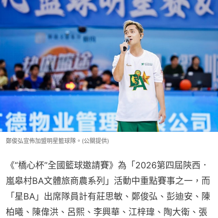
鄭俊弘宣佈加盟明星籃球隊。(公關提供)
《“橋心杯”全國籃球邀請賽》為「2026第四屆陝西．
嵐皋村BA文體旅商農系列」活動中重點賽事之一，而
「星BA」出席隊員計有莊思敏、鄭俊弘、彭迪安、陳
柏曦、陳偉洪、呂熙、李興華、江梓瑋、陶大衛、張