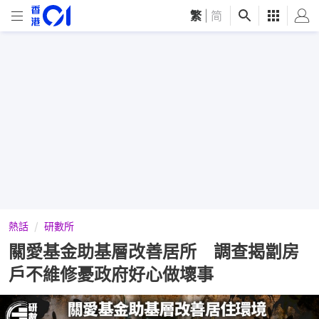
繁
|
简
熱話
研數所
關愛基金助基層改善居所 調查揭劏房
戶不維修憂政府好心做壞事