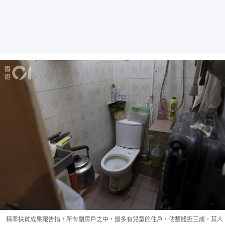
精準扶貧成果報告指，所有劏房戶之中，最多有兒童的住戶，佔整體近三成，其人