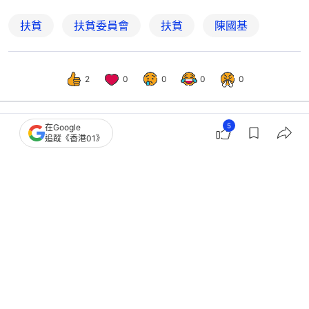
扶貧
扶貧委員會
扶貧
陳國基
2
0
0
0
0
5
在Google
追蹤《香港01》
觀點
01論壇
議員來稿．鄭泳舜｜精準規劃基層住屋
藍圖 訂下告別劏房明確路線