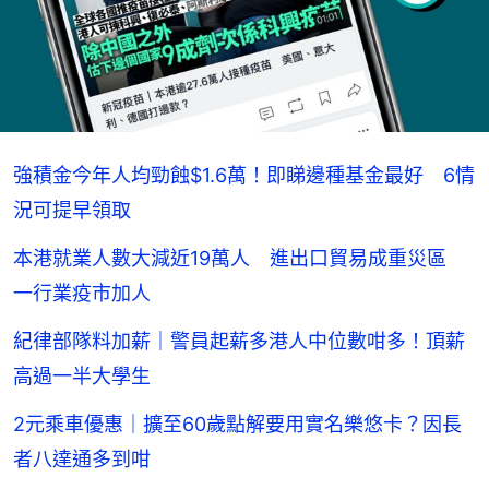
強積金今年人均勁蝕$1.6萬！即睇邊種基金最好 6情
況可提早領取
本港就業人數大減近19萬人 進出口貿易成重災區
一行業疫市加人
紀律部隊料加薪｜警員起薪多港人中位數咁多！頂薪
高過一半大學生
2元乘車優惠｜擴至60歲點解要用實名樂悠卡？因長
者八達通多到咁