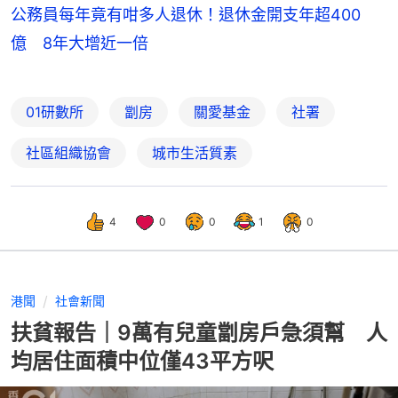
公務員每年竟有咁多人退休！退休金開支年超400
億 8年大增近一倍
01研數所
劏房
關愛基金
社署
社區組織協會
城市生活質素
4
0
0
1
0
港聞
社會新聞
扶貧報告｜9萬有兒童劏房戶急須幫 人
均居住面積中位僅43平方呎