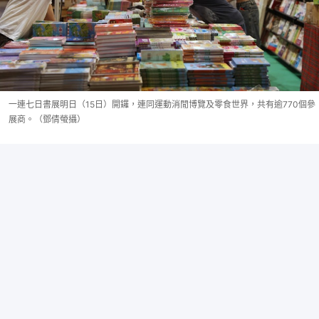
一連七日書展明日（15日）開鑼，連同運動消閒博覽及零食世界，共有逾770個參
展商。（鄧倩螢攝）