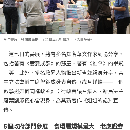
今年書展，多間書商提供全場單本八折優惠。（鄧倩螢攝）
一連七日的書展，將有多名知名華文作家到場分享，
包括著有《妻妾成群》的蘇童、著有《推拿》的畢飛
宇等。此外，多名政界人物推出新書並親身分享，其
中立法會前主席曾鈺成發表自傳《歲月崢嶸——一個
數學迷如何闖進政圈》；行政會議召集人、新民黨主
席葉劉淑儀亦會現身，為其新著作《姐姐的話》宣
傳。
5個政府部門參展 食環署規模最大 老虎證券