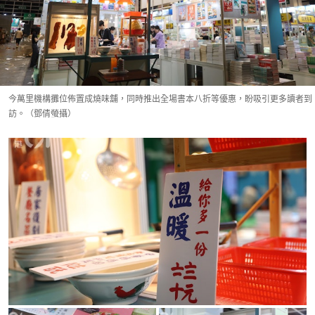
今萬里機構攤位佈置成燒味舖，同時推出全場書本八折等優惠，盼吸引更多讀者到
訪。（鄧倩螢攝）