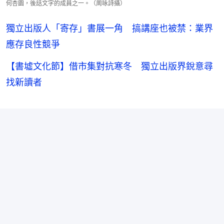
何杏園，後話文字的成員之一。（周咏詩攝）
獨立出版人「寄存」書展一角 搞講座也被禁：業界
應存良性競爭
【書墟文化節】借市集對抗寒冬 獨立出版界銳意尋
找新讀者