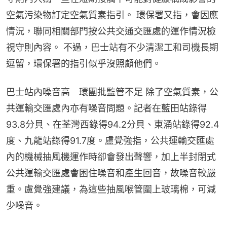
空氣污染物訂定空氣質素指引。 環保署又指，會因應
情況，聯同相關部門按公共交通交匯處的運作情況檢
視守則內容。 不過，巴士站有不少清潔工和司機長期
逗留，環保署的指引似乎沒照顧他們。
巴士站內噪音高　環團批監管不足 除了空氣質素，公
共運輸交匯處內亦有噪音問題。記者在藍田站錄得
93.8分貝、在荃灣西錄得94.2分貝、東涌站錄得92.4
度、九龍站錄得91.7度。盧覺強指，公共運輸交匯處
內的機械抽風機運作時卻會發出聲響，加上半封閉式
公共運輸交匯處會困住噪音和產生回音，故噪音較嚴
重。盧覺強建議，為這些抽風喉管圍上玻璃棉，可減
少噪音。