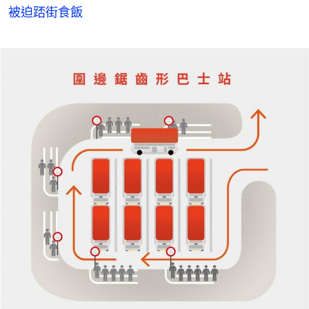
被迫踎街食飯