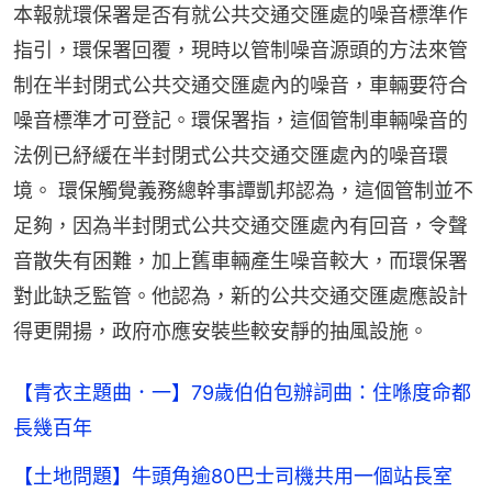
本報就環保署是否有就公共交通交匯處的噪音標準作
指引，環保署回覆，現時以管制噪音源頭的方法來管
制在半封閉式公共交通交匯處內的噪音，車輛要符合
噪音標準才可登記。環保署指，這個管制車輛噪音的
法例已紓緩在半封閉式公共交通交匯處內的噪音環
境。 環保觸覺義務總幹事譚凱邦認為，這個管制並不
足夠，因為半封閉式公共交通交匯處內有回音，令聲
音散失有困難，加上舊車輛產生噪音較大，而環保署
對此缺乏監管。他認為，新的公共交通交匯處應設計
得更開揚，政府亦應安裝些較安靜的抽風設施。
【青衣主題曲．一】79歲伯伯包辦詞曲：住喺度命都
長幾百年
【土地問題】牛頭角逾80巴士司機共用一個站長室