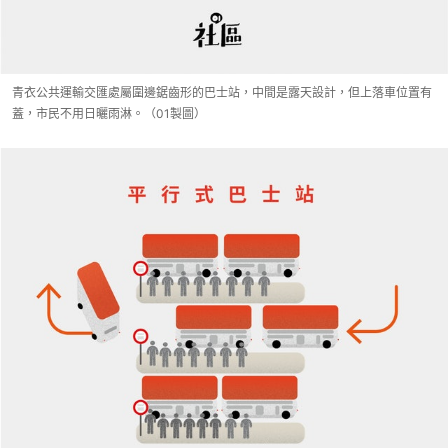
青衣公共運輸交匯處屬圍邊鋸齒形的巴士站，中間是露天設計，但上落車位置有
蓋，市民不用日曬雨淋。（01製圖）