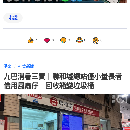
港鐵
4
0
0
0
0
港聞
社會新聞
九巴消暑三寶｜聯和墟總站僅小量長者
借用風扇仔 回收箱變垃圾桶