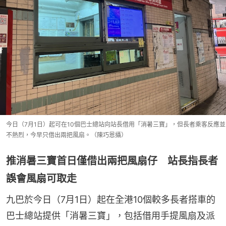
今日（7月1日）起可在10個巴士總站向站長借用「消暑三寶」，但長者乘客反應並
不熱烈，今早只借出兩把風扇。（陳巧恩攝）
推消暑三寶首日僅借出兩把風扇仔 站長指長者
誤會風扇可取走
九巴於今日（7月1日）起在全港10個較多長者搭車的
巴士總站提供「消暑三寶」，包括借用手提風扇及派