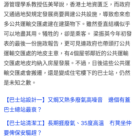
源管理學系教授伍美琴說，香港土地資匱乏，而政府
又通過地契規定發展商要興建公共設施，導致愈來愈
多公共運輸交匯處建在建築物下。雖然垂直結構似乎
可以地盡其用。犧牲的，卻是乘客。 梁振英今年初發
表的最後一份施政報告，更可見連政府也帶頭打公共
運輸交匯處的地皮主意，有4個屋邨鄰近的公共運輸
交匯處地皮均納入房屋發展。不過，日後這些公共運
輸交匯處會搬遷，還是變成住宅樓下的巴士站，仍然
是未知之數。
【巴士站設計一】又焗又熱多廢氣高噪音 邊個有蓋
巴士總站最衰？
【巴士站清潔工】長期捱廢氣、35度高溫 冇凳坐仲
要俾保安驅趕？