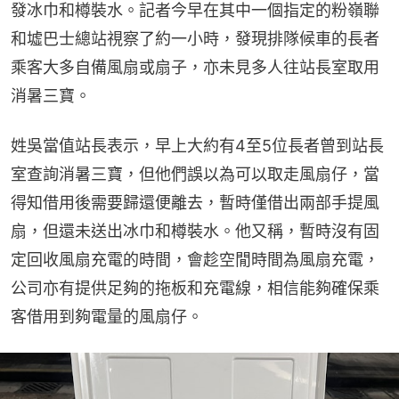
發冰巾和樽裝水。記者今早在其中一個指定的粉嶺聯
和墟巴士總站視察了約一小時，發現排隊候車的長者
乘客大多自備風扇或扇子，亦未見多人往站長室取用
消暑三寶。
姓吳當值站長表示，早上大約有4至5位長者曾到站長
室查詢消暑三寶，但他們誤以為可以取走風扇仔，當
得知借用後需要歸還便離去，暫時僅借出兩部手提風
扇，但還未送出冰巾和樽裝水。他又稱，暫時沒有固
定回收風扇充電的時間，會趁空閒時間為風扇充電，
公司亦有提供足夠的拖板和充電線，相信能夠確保乘
客借用到夠電量的風扇仔。