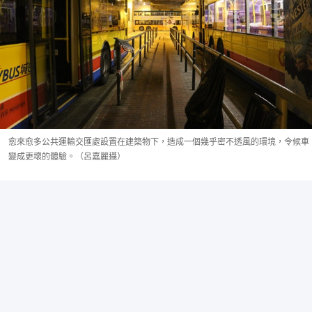
愈來愈多公共運輸交匯處設置在建築物下，造成一個幾乎密不透風的環境，令候車
變成更壞的體驗。（呂嘉麗攝）