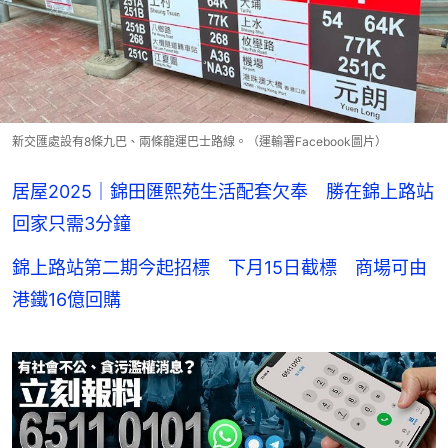
新交匯處設有8條九巴、兩條龍運巴士路線。（運輸署Facebook圖片）
居屋2025｜錦田匯熙苑生活配套欠奉 勝在錦上路站
回家只需3分鐘
錦上路站第二期今起招標 下月15日截標 商場可由
港鐵16億回購