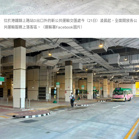
位於港鐵錦上路站D出口外的新公共運輸交匯處今（21日）凌晨起，全面開放各公
共運輸服務上落客區。（運輸署Facebook圖片）