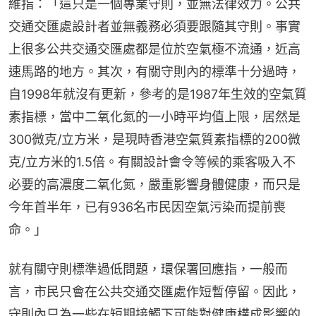
維指：「這只是一個專業守則，並無法律效力。公共
交通交匯處設計者並無義務必須要跟隨其守則。事實
上很多公共交通交匯處都是位於空氣極不流通，近高
速馬路的地方。其次，有關守則內的標準十分過時，
自1998年就沒有更新，參考的是1987年生效的空氣質
素指標，當中二氧化氮的一小時平均值上限，居然是
300微克/立方米，是現時香港空氣質素指標的200微
克/立方米的1.5倍。有關設計會令等候的乘客吸入不
必要的高濃度二氧化氮，嚴重影響身體健康，而只是
今年首半年，已有936名市民因空氣污染而提前喪
命。」
就有關守則標準過低問題，環保署回應指，一般而
言，市民只會在公共交通交匯處作短暫停留。因此，
守則內只為一些在短期接觸下可能對健康構成影響的