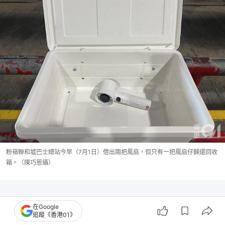
粉嶺聯和墟巴士總站今早（7月1日）借出兩把風扇，但只有一把風扇仔歸還回收
箱。（陳巧恩攝）
在Google
追蹤《香港01》