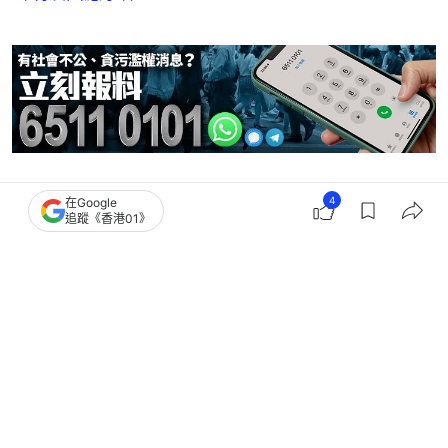
警務處
4
在Google
追蹤《香港01》
11
0
1
0
6
港聞
社會新聞
希愈胚胎組織調亂｜警通緝大馬員工
管理局確認無胚胎誤植入人體