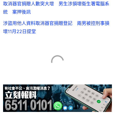
取消器官捐贈人數突大增 男生涉損壞衞生署電腦系
統 案押後訊
涉盜用他人資料取消器官捐贈登記 兩男被控刑事損
壞11月22日提堂