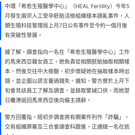
中環「希愈生殖醫學中心」（HEAL Fertility）今年5
月發生兩宗人工受孕胚胎活檢組織樣本調亂事件，人
類生殖科技管理局上月7日公布事件至今約一個月後
有突破性發展。
據了解，調查指向一名在「希愈生殖醫學中心」工作
的馬來西亞籍女員工，她負責從相關胚胎抽取相關樣
本，然後交往中大檢驗，初步懷疑她在抽取樣本時出
錯，並企圖以謊言蓋過錯失。據知，警方曾於上月下
旬會見該員工了解及調查，並錄取警誡口供，而她翌
日離港返回馬來西亞後向僱主請辭。
警方回覆指，經初步調查將有關案件列作「詐騙」，
交有組織罪案及三合會調查科跟進，正通緝一名在逃