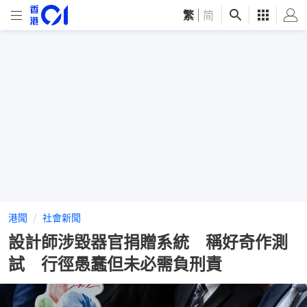
繁
|
简
港聞
社會新聞
設計師涉毀器官捐贈系統 稱好奇作測
試 行徑愚蠢但未必需負刑責