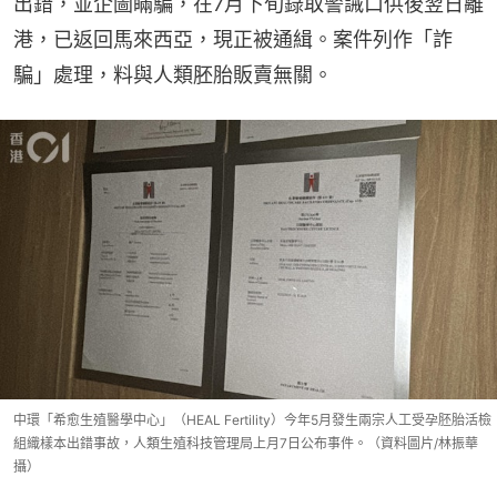
出錯，並企圖瞞騙，在7月下旬錄取警誡口供後翌日離
港，已返回馬來西亞，現正被通緝。案件列作「詐
騙」處理，料與人類胚胎販賣無關。
中環「希愈生殖醫學中心」（HEAL Fertility）今年5月發生兩宗人工受孕胚胎活檢
組織樣本出錯事故，人類生殖科技管理局上月7日公布事件。（資料圖片/林振華
攝）