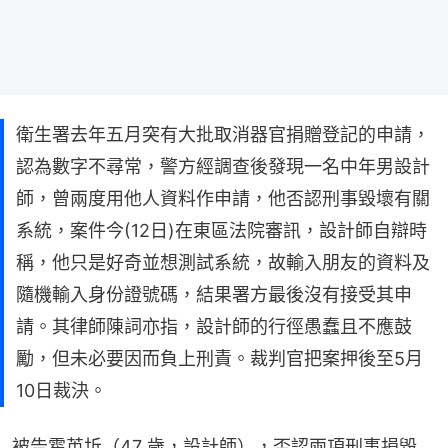
衛生署去年五月突有大批取消器官捐贈登記的申請，
認為數字不尋常，警方經調查後發現一名中年男設計
師，曾兩度用他人資料作申請，他否認刑事毀壞有關
系統，案件今(12日)在東區法院審訊，設計師自辯時
稱，他只是好奇並想測試系統，故輸入朋友的資料及
隨機輸入身份證號碼，結果署方最後沒有接受其申
請。其律師陳詞亦指，設計師的行徑愚蠢且不應鼓
勵，但未必要因而負上刑責。裁判官把案押後至5月
10日裁決。
被告霍英圻（47 歲，設計師），否認兩項刑事損毀