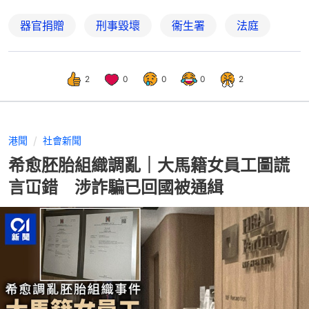
器官捐贈
刑事毀壞
衞生署
法庭
2
0
0
0
2
港聞
社會新聞
希愈胚胎組織調亂｜大馬籍女員工圖謊
言冚錯 涉詐騙已回國被通緝