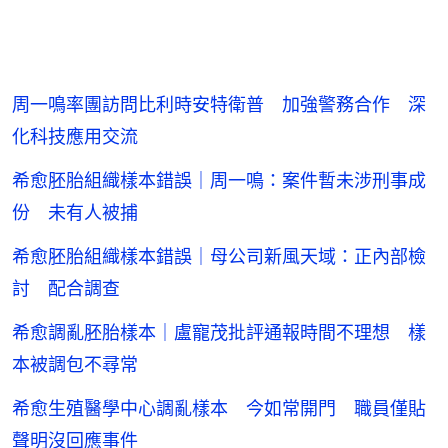
周一鳴率團訪問比利時安特衛普 加強警務合作 深
化科技應用交流
希愈胚胎組織樣本錯誤｜周一鳴：案件暫未涉刑事成
份 未有人被捕
希愈胚胎組織樣本錯誤｜母公司新風天域：正內部檢
討 配合調查
希愈調亂胚胎樣本｜盧寵茂批評通報時間不理想 樣
本被調包不尋常
希愈生殖醫學中心調亂樣本 今如常開門 職員僅貼
聲明沒回應事件