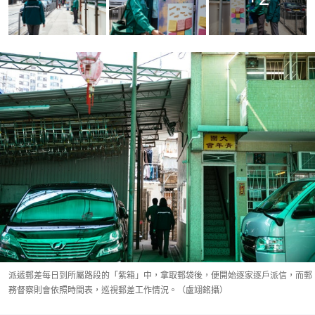
派遞郵差每日到所屬路段的「紫箱」中，拿取郵袋後，便開始逐家逐戶派信，而郵
務督察則會依照時間表，巡視郵差工作情況。（盧翊銘攝）