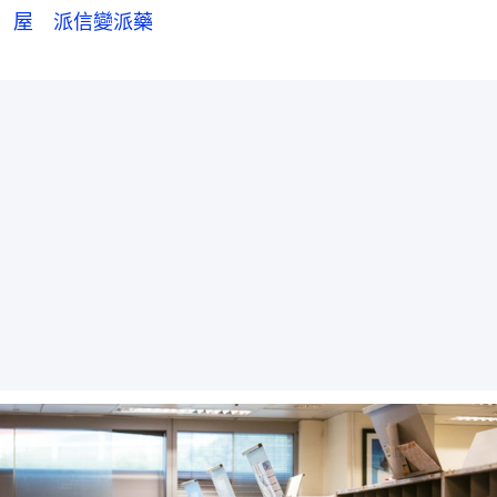
屋 派信變派藥