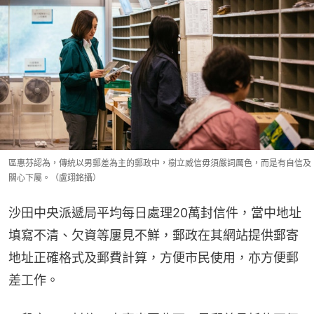
區惠芬認為，傳統以男郵差為主的郵政中，樹立威信毋須嚴詞厲色，而是有自信及
關心下屬。（盧翊銘攝）
沙田中央派遞局平均每日處理20萬封信件，當中地址
填寫不清、欠資等屢見不鮮，郵政在其網站提供郵寄
地址正確格式及郵費計算，方便市民使用，亦方便郵
差工作。