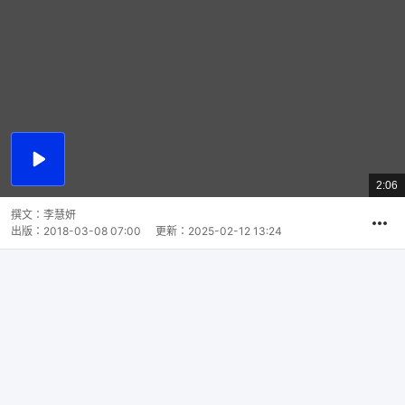
播
放
2:06
總
影
共
片
時
撰文：
李慧妍
間
出版：
2018-03-08 07:00
更新：
2025-02-12 13:24