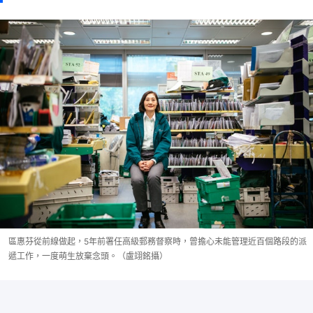
區惠芬從前線做起，5年前署任高級郵務督察時，曾擔心未能管理近百個路段的派
遞工作，一度萌生放棄念頭。（盧翊銘攝）