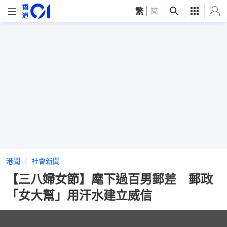
繁
|
简
港聞
社會新聞
【三八婦女節】麾下過百男郵差 郵政
「女大幫」用汗水建立威信