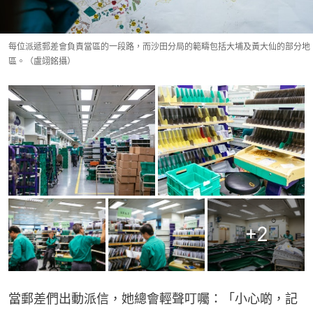
每位派遞郵差會負責當區的一段路，而沙田分局的範疇包括大埔及黃大仙的部分地
區。（盧翊銘攝）
+
2
當郵差們出動派信，她總會輕聲叮囑：「小心啲，記