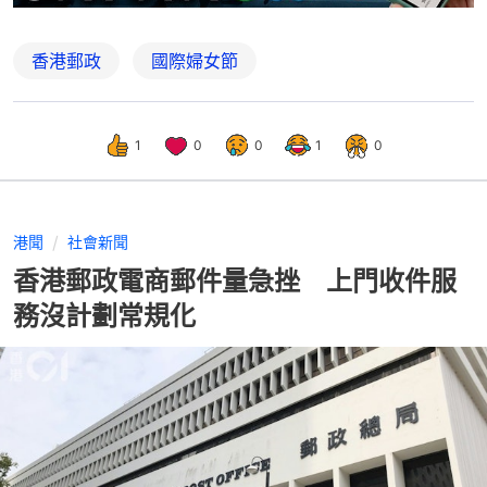
香港郵政
國際婦女節
1
0
0
1
0
港聞
社會新聞
香港郵政電商郵件量急挫 上門收件服
務沒計劃常規化