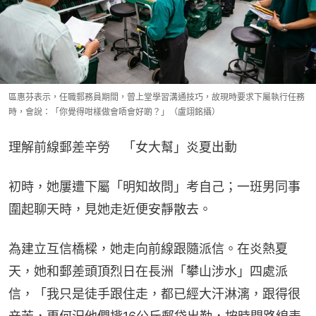
區惠芬表示，任職郵務員期間，曾上堂學習溝通技巧，故現時要求下屬執行任務
時，會說：「你覺得咁樣做會唔會好啲？」（盧翊銘攝）
理解前線郵差辛勞　「女大幫」炎夏出動
初時，她屢遭下屬「明知故問」考自己；一班男同事
圍起聊天時，見她走近便安靜散去。
為建立互信橋樑，她走向前線跟隨派信。在炎熱夏
天，她和郵差頭頂烈日在長洲「攀山涉水」四處派
信，「我只是徒手跟住走，都已經大汗淋漓，跟得很