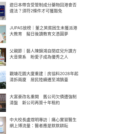
遊日本帶含受管制成分藥物回港會否
違法？須符2條件才可獲豁免
JUPAS放榜｜董之英貧困生未獲派港
大教育 擬日後讀教育文憑圓夢
父親節｜藝人陳錦鴻自閉症兒升讀方
大音樂系 盼愛子成為優秀之人
觀塘花園大廈重建｜房協料2028年起
清拆兩廈 居民陸續遷至鴻鵠臺
大富豪改名重開 舊公司欠債遭強制
清盤 新公司再簽十年租約
中大校長盧煜明專訪｜痛心實習醫生
網上博流量：醫者應是默默耕耘