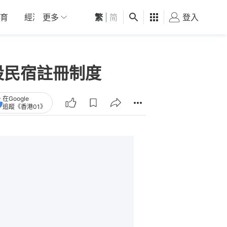
育
經濟
更多
01深圳
繁
觀點
|
简
健康
好食玩飛
登入
女
設民宿註冊制度
在Google
追蹤《香港01》