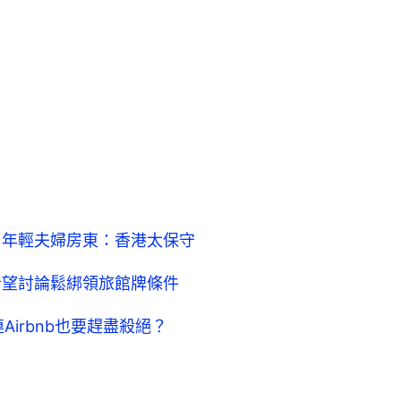
界 年輕夫婦房東：香港太保守
業者望討論鬆綁領旅館牌條件
Airbnb也要趕盡殺絕？