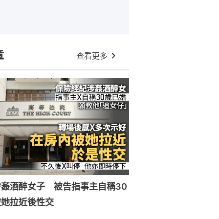
章
查看更多
姦酒醉女子 被告指事主自稱30
被她拉近後性交