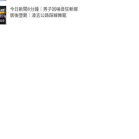
今日新聞8分鐘｜男子因噪音狂斬鄰
居後墮斃｜凌志公路踩線舞龍
:49