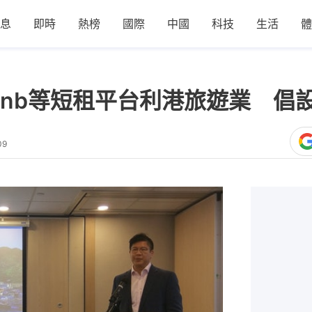
息
即時
熱榜
國際
中國
科技
生活
體
rbnb等短租平台利港旅遊業 倡
09