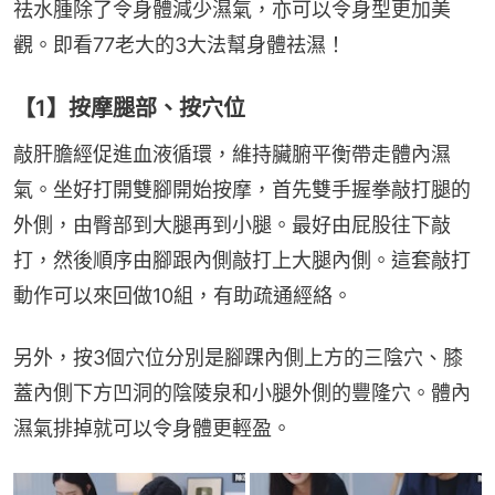
祛水腫除了令身體減少濕氣，亦可以令身型更加美
觀。即看77老大的3大法幫身體祛濕！
【1】按摩腿部、按穴位
敲肝膽經促進血液循環，維持臟腑平衡帶走體內濕
氣。坐好打開雙腳開始按摩，首先雙手握拳敲打腿的
外側，由臀部到大腿再到小腿。最好由屁股往下敲
打，然後順序由腳跟內側敲打上大腿內側。這套敲打
動作可以來回做10組，有助疏通經絡。
另外，按3個穴位分別是腳踝內側上方的三陰穴、膝
蓋內側下方凹洞的陰陵泉和小腿外側的豐隆穴。體內
濕氣排掉就可以令身體更輕盈。