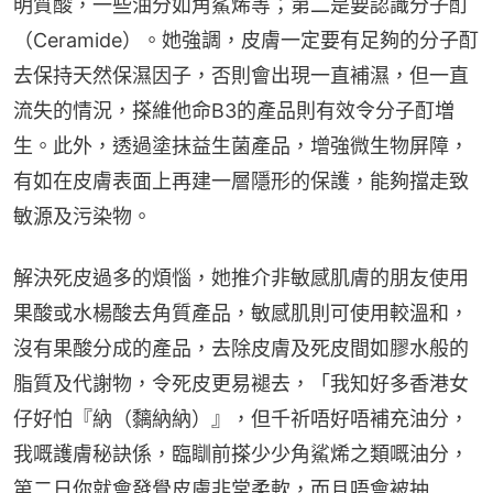
明質酸，一些油分如角鯊烯等；第二是要認識分子酊
（Ceramide）。她強調，皮膚一定要有足夠的分子酊
去保持天然保濕因子，否則會出現一直補濕，但一直
流失的情況，搽維他命B3的產品則有效令分子酊増
生。此外，透過塗抹益生菌產品，增強微生物屏障，
有如在皮膚表面上再建一層隱形的保護，能夠擋走致
敏源及污染物。
解決死皮過多的煩惱，她推介非敏感肌膚的朋友使用
果酸或水楊酸去角質產品，敏感肌則可使用較溫和，
沒有果酸分成的產品，去除皮膚及死皮間如膠水般的
脂質及代謝物，令死皮更易褪去，「我知好多香港女
仔好怕『納（黐納納）』，但千祈唔好唔補充油分，
我嘅護膚秘訣係，臨瞓前搽少少角鯊烯之類嘅油分，
第二日你就會發覺皮膚非常柔軟，而且唔會被抽