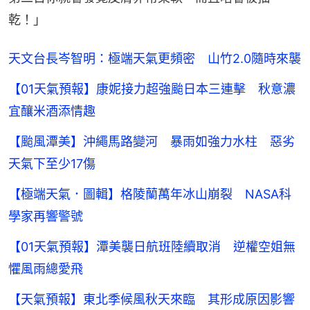
乾！」
天文台長岑智明：極端天氣更頻密 山竹2.0隨時來襲
【01天氣預報】康妮接力超強颱日本三連擊 秋意濃
宜釀米酒添情趣
【颱風潭美】沖繩馬路變河 暴雨如強力水柱 惡劣
天氣下至少17傷
【極端天氣．圖輯】格陵蘭萬年冰山崩裂 NASA科
學家再響警號
【01天氣預報】潭美襲日航班陸續取消 逆權空姐無
懼風雨總愛飛
【天氣預報】東北季候風秋天來臨 其形成原因影響