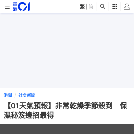
繁
|
简
港聞
社會新聞
【01天氣預報】非常乾燥季節殺到 保
濕秘笈邊招最得