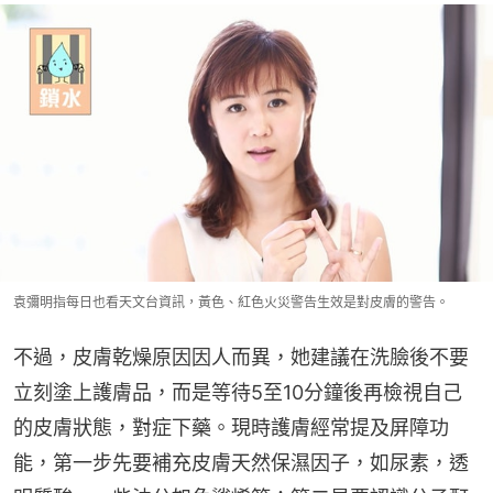
袁彌明指每日也看天文台資訊，黃色、紅色火災警告生效是對皮膚的警告。
不過，皮膚乾燥原因因人而異，她建議在洗臉後不要
立刻塗上護膚品，而是等待5至10分鐘後再檢視自己
的皮膚狀態，對症下藥。現時護膚經常提及屏障功
能，第一步先要補充皮膚天然保濕因子，如尿素，透