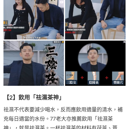
【2】飲用「祛濕茶神」
祛濕不代表要減少喝水，反而應飲用適量的清水，補
充每日適當的水份。77老大亦推薦飲用「祛濕茶
神」，就是祛濕茶。一杯祛濕茶的材料有茯苓、薏