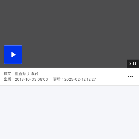
播
放
3:11
總
影
共
片
時
撰文：
藍善婷 尹淑君
間
出版：
2018-10-03 08:00
更新：
2025-02-12 12:27