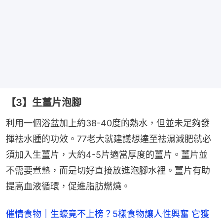
【3】生薑片泡腳
利用一個浴盆加上約38-40度的熱水，但並未足夠發
揮祛水腫的功效。77老大就建議想達至祛濕減肥就必
須加入生薑片，大約4-5片適當厚度的薑片。薑片並
不需要煮熟，而是切好直接放進泡腳水裡。薑片有助
提高血液循環，促進脂肪燃燒。
催情食物｜生蠔竟不上榜？5樣食物讓人性興奮 它獲