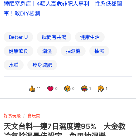
睡眠窒息症｜4類人高危非肥人專利 性慾低都關
事！教DIY檢測
Better U
瞬間有共鳴
健康生活
健康飲食
潮濕
抽濕機
抽濕
水腫
瘦身減肥
11
0
0
1
1
好食玩飛
食玩買
天文台料一連7日濕度達95% 大金教