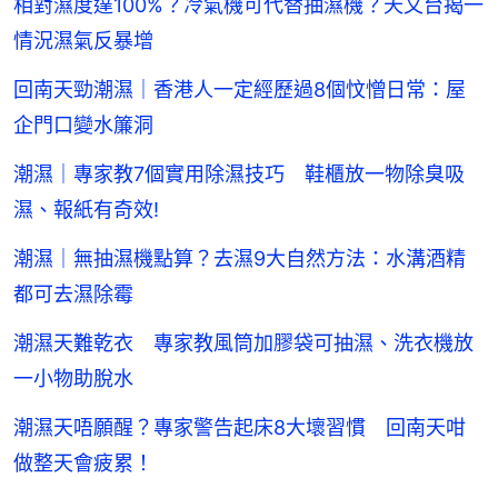
相對濕度達100%？冷氣機可代替抽濕機？天文台揭一
情況濕氣反暴增
回南天勁潮濕｜香港人一定經歷過8個忟憎日常：屋
企門口變水簾洞
潮濕｜專家教7個實用除濕技巧 鞋櫃放一物除臭吸
濕、報紙有奇效!
潮濕｜無抽濕機點算？去濕9大自然方法：水溝酒精
都可去濕除霉
潮濕天難乾衣 專家教風筒加膠袋可抽濕、洗衣機放
一小物助脫水
潮濕天唔願醒？專家警告起床8大壞習慣 回南天咁
做整天會疲累！