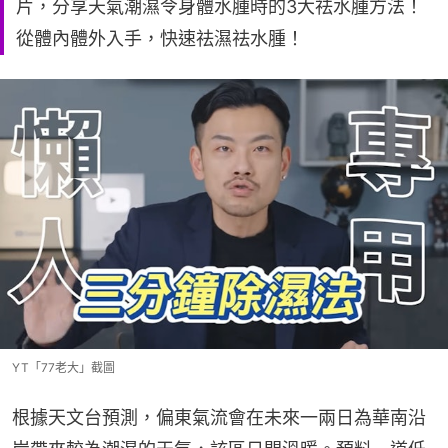
片，分享天氣潮濕令身體水腫時的3大祛水腫方法！
從體內體外入手，快速祛濕祛水腫！
YT「77老大」截圖
根據天文台預測，偏東氣流會在未來一兩日為華南沿