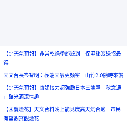
【01天氣預報】非常乾燥季節殺到 保濕秘笈邊招最
得
天文台長岑智明：極端天氣更頻密 山竹2.0隨時來襲
【01天氣預報】康妮接力超強颱日本三連擊 秋意濃
宜釀米酒添情趣
【國慶煙花】天文台料晚上能見度高天氣合適 市民
有望觀賞靚煙花