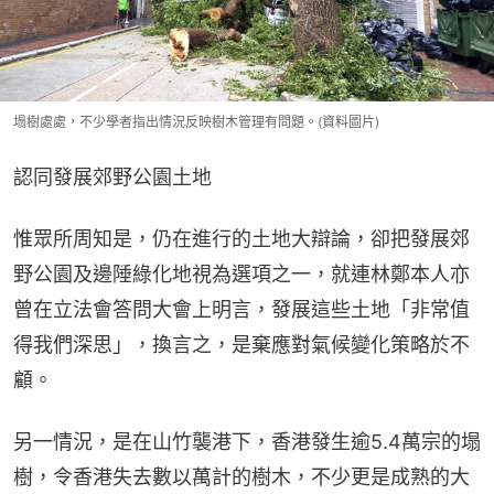
塌樹處處，不少學者指出情況反映樹木管理有問題。(資料圖片)
認同發展郊野公園土地
惟眾所周知是，仍在進行的土地大辯論，卻把發展郊
野公園及邊陲綠化地視為選項之一，就連林鄭本人亦
曾在立法會答問大會上明言，發展這些土地「非常值
得我們深思」，換言之，是棄應對氣候變化策略於不
顧。
另一情況，是在山竹襲港下，香港發生逾5.4萬宗的塌
樹，令香港失去數以萬計的樹木，不少更是成熟的大