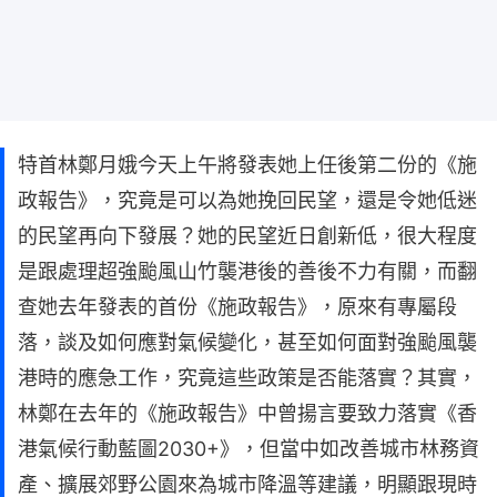
特首林鄭月娥今天上午將發表她上任後第二份的《施
政報告》，究竟是可以為她挽回民望，還是令她低迷
的民望再向下發展？她的民望近日創新低，很大程度
是跟處理超強颱風山竹襲港後的善後不力有關，而翻
查她去年發表的首份《施政報告》，原來有專屬段
落，談及如何應對氣候變化，甚至如何面對強颱風襲
港時的應急工作，究竟這些政策是否能落實？其實，
林鄭在去年的《施政報告》中曾揚言要致力落實《香
港氣候行動藍圖2030+》，但當中如改善城市林務資
產、擴展郊野公園來為城市降溫等建議，明顯跟現時