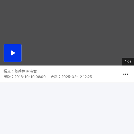
播
放
4:07
總
影
共
片
時
撰文：
藍善婷 尹淑君
間
出版：
2018-10-10 08:00
更新：
2025-02-12 12:25