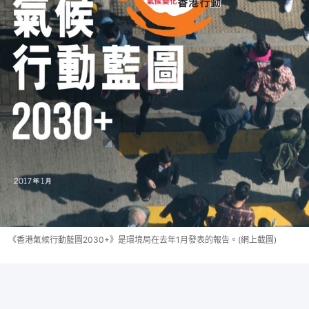
《香港氣候行動藍圖2030+》是環境局在去年1月發表的報告。(網上截圖)