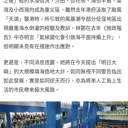
之後」般的水浸情況，沙田、杏花邨、海怡半島、柴
灣及小西灣均成為重災區，雖然去年港府汲取了颱風
「天鴿」襲港時，所引致的風暴潮令部分低窪地區出
現嚴重海水倒灌的經驗及教訓，林鄭在去年《施政報
告》中亦明言「氣候變化會引致海平面持續上升」，
但明顯未見有在措施作出應對。
更甚是，不同消息透露，她將在今天提出「明日大
嶼」的大規模填海造地大計，如同無視不同警告指出
如此發展，實是如同逆天而行，亦為將來人工島上生
活的市民帶來極大風險。