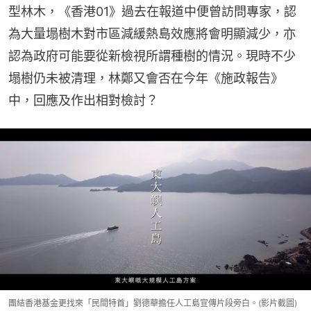
型林木，《香港01》過去在報道中便曾訪問專家，認
為大量塌樹木對市區減緩熱島效應將會明顯減少，亦
認為政府可能要從新檢視所謂種樹的情況。現時不少
塌樹仍未被清理，林鄭又會否在今年《施政報告》
中，回應及作出相對檢討？
團結香港基金更找來「民間特首」劉德華擔任人工島宣傳片段旁白。(影片截圖)