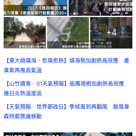
+
4
【東大嶼填海．愈填愈熱】填海勢加劇熱島效應 產
臭氧再推高氣溫
【山竹遺害．01天氣預報】逾萬塌樹加劇熱島效應
連日炎熱溫度高
【天氣預報．世界郵政日】季候風到再翻風 颱風韋
森特郵票識移動