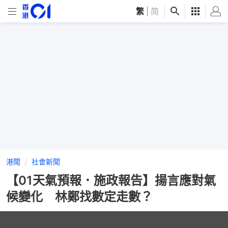
繁
|
简
港聞
社會新聞
【01天氣預報．施政報告】揚言應對氣
候變化 林鄭找數定走數？