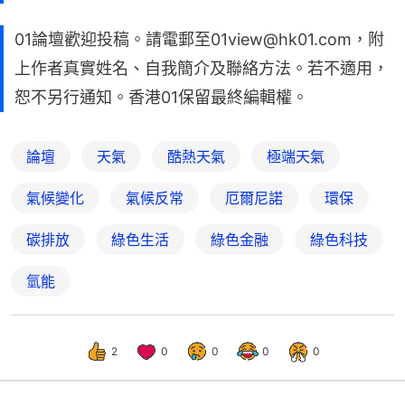
01論壇歡迎投稿。請電郵至01view@hk01.com，附
上作者真實姓名、自我簡介及聯絡方法。若不適用，
恕不另行通知。香港01保留最終編輯權。
論壇
天氣
酷熱天氣
極端天氣
氣候變化
氣候反常
厄爾尼諾
環保
碳排放
綠色生活
綠色金融
綠色科技
氫能
2
0
0
0
0