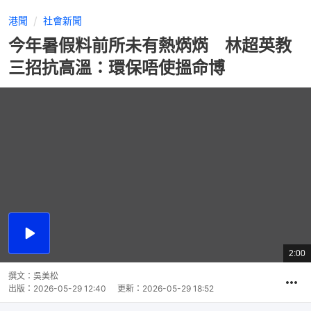
港聞
社會新聞
今年暑假料前所未有熱焫焫 林超英教
三招抗高溫：環保唔使搵命博
播
放
2:00
總
影
共
片
時
撰文：
吳美松
間
出版：
2026-05-29 12:40
更新：
2026-05-29 18:52