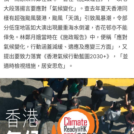
大段落揚言要應對「氣候變化」。查去年夏天香港同
樣有超強颱風襲港，颱風「天鴿」引致風暴潮，令部
分低窪地區如大澳出現嚴重海水倒灌，杏花邨亦不能
倖免。林鄭月娥當時在《施政報告》中，便稱「應對
氣候變化，行動涵蓋減緩、適應及應變三方面」，又
提出要致力落實《香港氣候行動藍圖2030+》，「並
適時檢視措施，居安思危」。