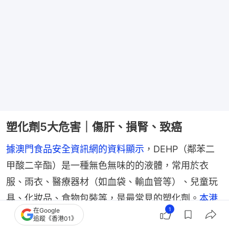
塑化劑5大危害｜傷肝、損腎、致癌
據澳門食品安全資訊網的資料顯示
，DEHP（鄰苯二
甲酸二辛酯）是一種無色無味的的液體，常用於衣
服、雨衣、醫療器材（如血袋、輸血管等）、兒童玩
具、化妝品、食物包裝等，是最常見的塑化劑。
本港
1
在Google
食物安全中心亦指出
，大劑量的DEHP會損害
動物的
追蹤《香港01》