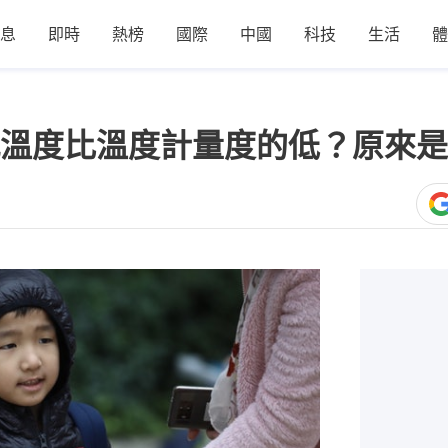
息
即時
熱榜
國際
中國
科技
生活
體
溫度比溫度計量度的低？原來是
1