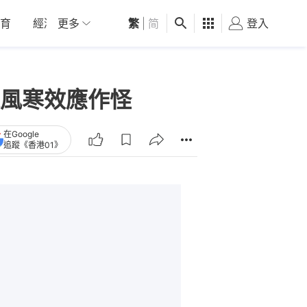
育
經濟
更多
01深圳
繁
觀點
|
简
健康
好食玩飛
登入
女
風寒效應作怪
在Google
追蹤《香港01》