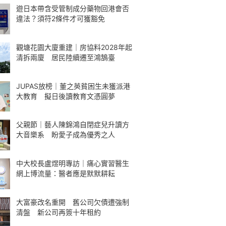
遊日本帶含受管制成分藥物回港會否
違法？須符2條件才可獲豁免
觀塘花園大廈重建｜房協料2028年起
清拆兩廈 居民陸續遷至鴻鵠臺
JUPAS放榜｜董之英貧困生未獲派港
大教育 擬日後讀教育文憑圓夢
父親節｜藝人陳錦鴻自閉症兒升讀方
大音樂系 盼愛子成為優秀之人
中大校長盧煜明專訪｜痛心實習醫生
網上博流量：醫者應是默默耕耘
大富豪改名重開 舊公司欠債遭強制
清盤 新公司再簽十年租約