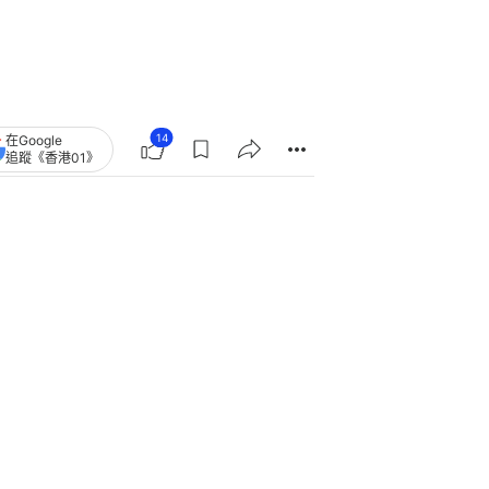
14
在Google
追蹤《香港01》