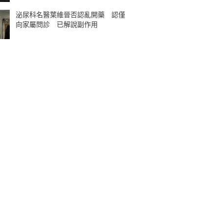
泌尿科名醫葉維晉否認亂開藥 認僅
向家屬問診 已解說副作用