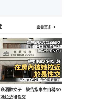
章
查看更多
姦酒醉女子 被告指事主自稱30
被她拉近後性交