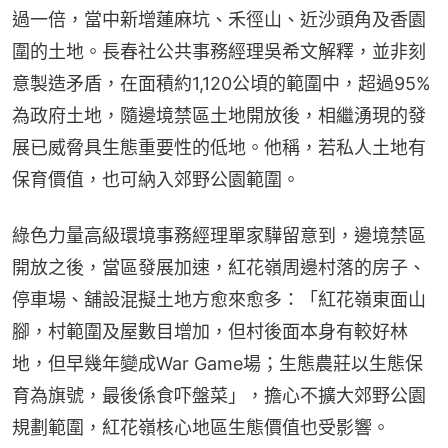
過一倍，當中新增蓮麻坑、禾徑山、近沙頭角及香園
圍的土地。長春社公共事務經理吳希文解釋，並非刻
意製造矛盾，在面積約1,120公頃的範圍中，超過95%
為政府土地，隨邊境禁區土地開放後，相繼湧現的發
展已威脅具生態重要性的低地。他稱，若私人土地有
保育價值，也可納入郊野公園範圍。
綠色力量高級環境事務經理單家驊留意到，邊境禁區
開放之後，當區發展加速，紅花嶺周邊村落的房子、
停車場、舖設混擬土地方愈來愈多：「紅花嶺東面山
腳，村範圍及屋數目增加，但村後面本身有較好林
地，但早幾年變成War Game場；生態農莊以生態保
育為旗號，最後係食吓盤菜」，擔心不擴大郊野公園
規劃範圍，紅花嶺核心地區生態價值也受影響。