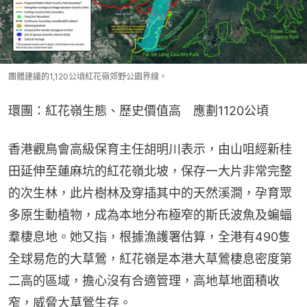
團體建議的1,120公頃紅花嶺郊野公園界線。
環團：紅花嶺生態、歷史價值高　應劃1120公頃
香港觀鳥會高級保育主任胡明川表示，由山咀經新桂
田延伸至蓮麻坑的紅花嶺北坡，保存一大片非常完整
的次生林，此片樹林及穿插其中的天然溪澗，孕育眾
多原生動植物，成為本地分布極窄的斯氏波魚及蝙蝠
羣棲息地。她又指，根據漁護署估算，全港有490隻
全球易危的大草鶯，紅花嶺是本港大草鶯棲息密度第
二高的區域，擔心沒有合適管理，高地草地面積收
窄，威脅大草鶯生存。