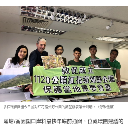
多個環保團體今日就對紅花嶺郊野公園的期望發表聯合聲明。（勞敏儀攝）
蓮塘/香園圍口岸料最快年底前通關，位處環團建議的