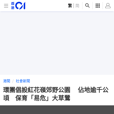
繁
|
简
港聞
社會新聞
環團倡設紅花嶺郊野公園 佔地逾千公
頃 保育「易危」大草鶯