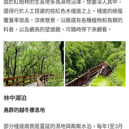
由於紅樹林的生長地多為濕地沼澤，想要深入其中，
還得行於人工搭建的棕紅色木棧道之上。棧道的綠蔭
覆蓋率很高，涼爽愜意，沿路還有各種植物和鳥類的
科普，以及觀鳥的望遠鏡，可隨時停下來觀看。
林中湖泊
鳥群的越冬棲息地
部分棧道兩側是蔓延的濕地與粼粼水泊，每年1至3月