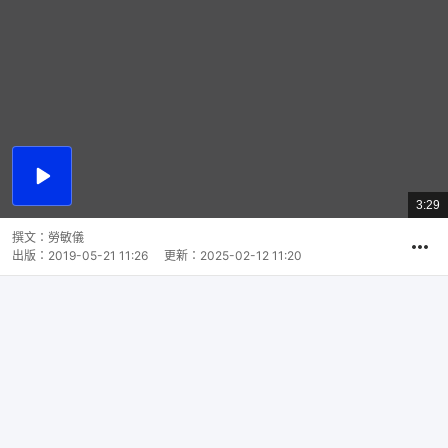
播
放
3:29
總
影
共
片
時
撰文：
勞敏儀
間
出版：
2019-05-21 11:26
更新：
2025-02-12 11:20