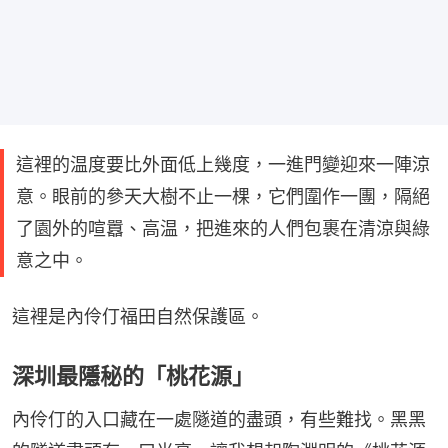
這裡的温度要比外面低上幾度，一進門變迎來一陣涼
意。眼前的參天大樹不止一棵，它們圍作一團，隔絕
了園外的喧囂、高温，把進來的人們包裹在清涼與綠
意之中。
這裡是內伶仃福田自然保護區。
深圳最隱秘的「桃花源」
內伶仃的入口藏在一處隧道的盡頭，有些難找。黑黑