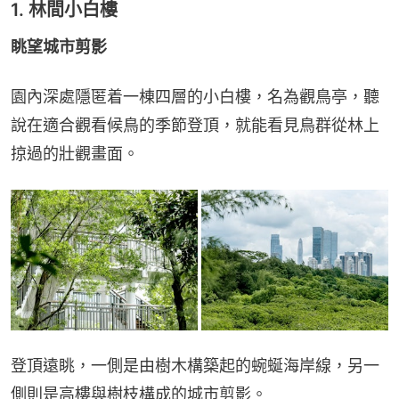
1. 林間小白樓
眺望城市剪影
園內深處隱匿着一棟四層的小白樓，名為觀鳥亭，聽
說在適合觀看候鳥的季節登頂，就能看見鳥群從林上
掠過的壯觀畫面。
登頂遠眺，一側是由樹木構築起的蜿蜒海岸線，另一
側則是高樓與樹枝構成的城市剪影。