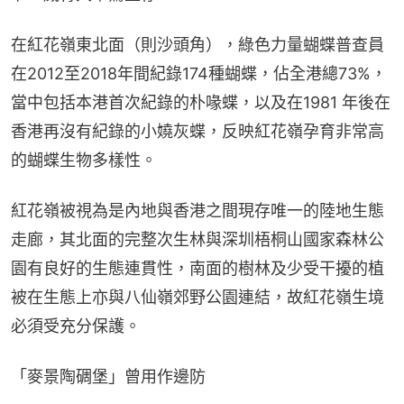
在紅花嶺東北面（則沙頭角），綠色力量蝴蝶普查員
在2012至2018年間紀錄174種蝴蝶，佔全港總73%，
當中包括本港首次紀錄的朴喙蝶，以及在1981 年後在
香港再沒有紀錄的小嬈灰蝶，反映紅花嶺孕育非常高
的蝴蝶生物多樣性。
紅花嶺被視為是內地與香港之間現存唯一的陸地生態
走廊，其北面的完整次生林與深圳梧桐山國家森林公
園有良好的生態連貫性，南面的樹林及少受干擾的植
被在生態上亦與八仙嶺郊野公園連結，故紅花嶺生境
必須受充分保護。
「麥景陶碉堡」曾用作邊防