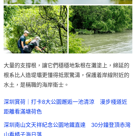
大量的支撐根，讓它們穩穩地紮根在灘塗上，綿延的
根系比人造堤壩更懂得抵禦驚濤，保護着岸線附近的
水土，是稱職的海岸衛士。
深圳賞荷｜打卡8大公園邂逅一池清涼 漫步棧道近
距離看滿塘荷色
深圳南山文天祥紀念公園地鐵直達 30分鐘登頂赤灣
山看橘子海日落