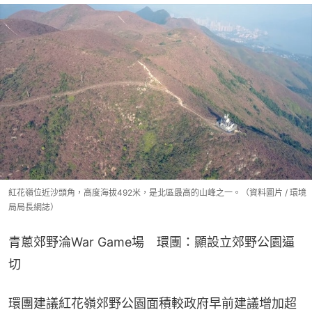
紅花嶺位近沙頭角，高度海拔492米，是北區最高的山峰之一。（資料圖片 / 環境
局局長網誌）
青蔥郊野淪War Game場　環團：顯設立郊野公園逼
切
環團建議紅花嶺郊野公園面積較政府早前建議增加超