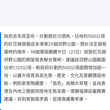
政府去年底宣布，計劃將近沙頭角、佔地約500公頃
的紅花嶺發展成本港第25個郊野公園，預計法定過程
需時約兩年。16個環保團體今日（21日）就對紅花嶺
郊野公園的期望發表聯合聲明，建議該郊野公園範圍
佔地1,120公頃，較政府計劃的500公頃面積增加逾一
倍，以擴大保育具高生態、歷史、文化及景觀價值地
點，例如麥景陶碉堡、「易危」鳥類大草鶯，並為香
港及內地之間提供陸地生態走廊。環團強調這屬務實
建議，非刻意製造矛盾，促請漁護署考慮。